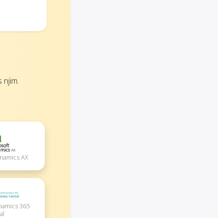
 njim.
ynamics AX
namics 365
al