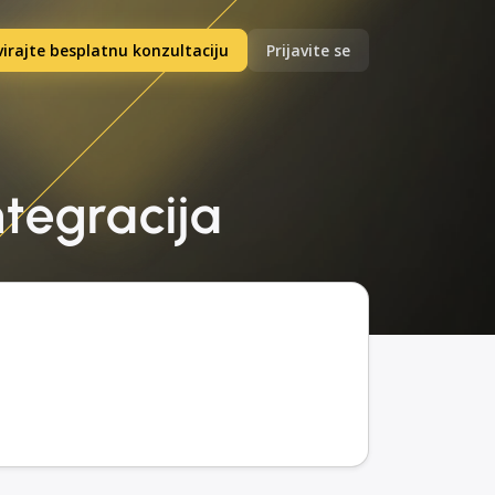
irajte besplatnu konzultaciju
Prijavite se
ntegracija