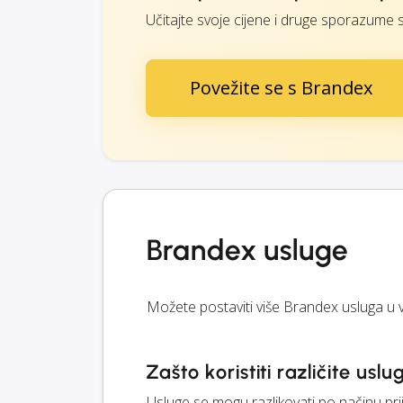
Učitajte svoje cijene i druge sporazume
Povežite se s Brandex
Brandex usluge
Možete postaviti više Brandex usluga u 
Zašto koristiti različite uslu
Usluge se mogu razlikovati po načinu pri