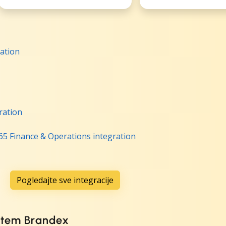
ation
ration
5 Finance & Operations integration
Pogledajte sve integracije
utem Brandex