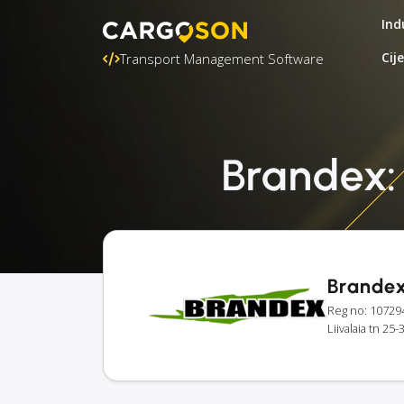
Ind
Cij
Transport Management Software
Brandex: 
Brande
Reg no: 10729
Liivalaia tn 25-