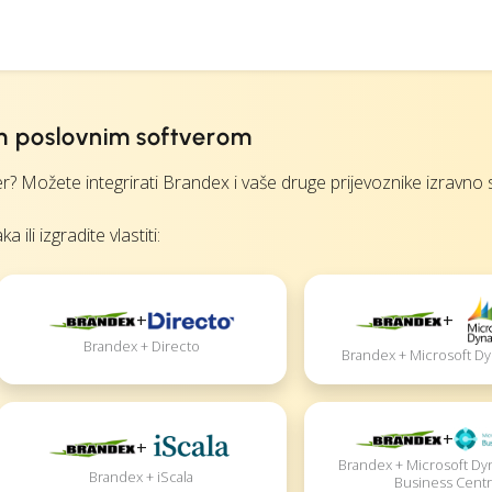
im poslovnim softverom
? Možete integrirati Brandex i vaše druge prijevoznike izravno s
li izgradite vlastiti:
+
+
Brandex + Directo
Brandex + Microsoft D
+
+
Brandex + Microsoft Dy
Brandex + iScala
Business Centr