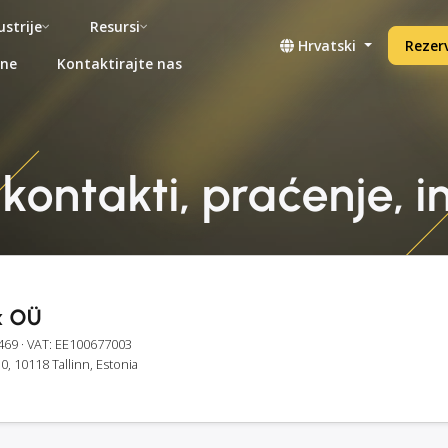
ustrije
Resursi
Hrvatski
Rezerv
ene
Kontaktirajte nas
kontakti, praćenje, i
x OÜ
469
· VAT: EE100677003
30, 10118 Tallinn, Estonia