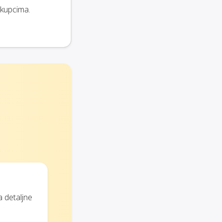
 kupcima.
a detaljne