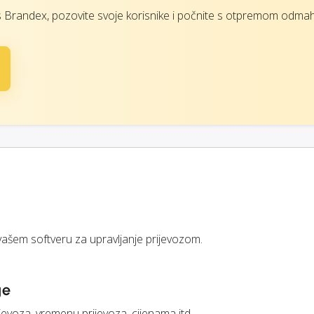
 s Brandex, pozovite svoje korisnike i počnite s otpremom odmah
vašem softveru za upravljanje prijevozom.
ge
jevoza, vremenu prijevoza, cijenama itd.