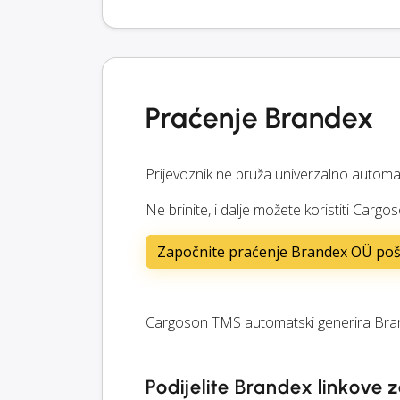
Praćenje Brandex
Prijevoznik ne pruža univerzalno automa
Ne brinite, i dalje možete koristiti Cargo
Započnite praćenje Brandex OÜ poši
Cargoson TMS automatski generira Bran
Podijelite Brandex linkove