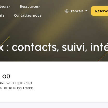
teurs
Ressources
Français
Réserve
ifs
Contactez-nous
: contacts, suivi, in
x OÜ
469
· VAT: EE100677003
30, 10118 Tallinn, Estonia