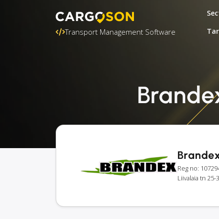
Sec
Tar
Transport Management Software
Brandex 
Brande
Reg no: 10729
Liivalaia tn 25-