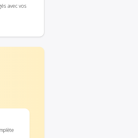
agés avec vos
omplète