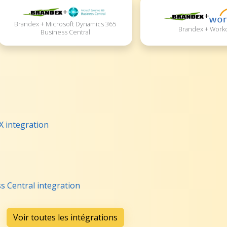
+
+
Brandex + Microsoft Dynamics 365
Brandex + Work
Business Central
X integration
 Central integration
Voir toutes les intégrations