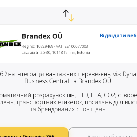
Brandex OÜ
Відвідати веб
Reg no: 10729469
· VAT: EE100677003
Liivalaia tn 25-30, 10118 Tallinn, Estonia
бійна інтеграція вантажних перевезень між Dyna
Business Central та Brandex OÜ.
оматичний розрахунок цін, ETD, ETA, CO2; створ
лень, транспортних етикеток, посилань для від
та брендованих сповіщень.
ключити Dynamics 365
Замовити безкоштов