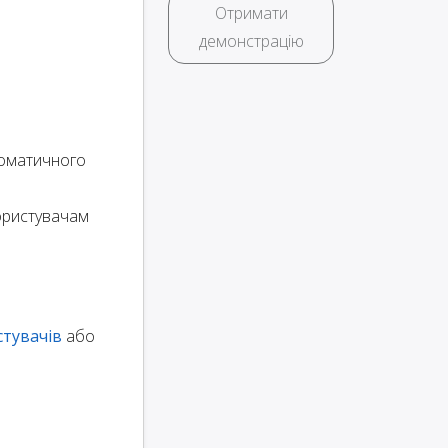
Отримати
демонстрацію
томатичного
ористувачам
стувачів
або