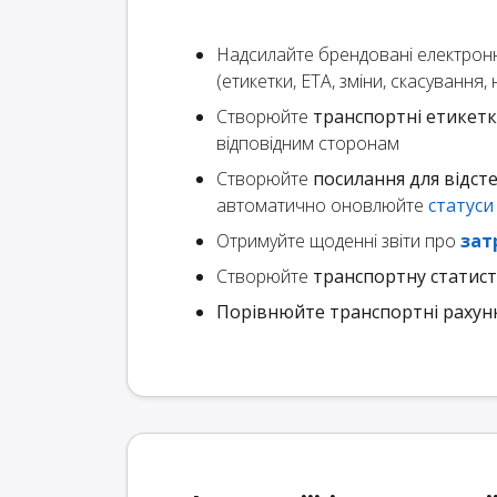
Надсилайте брендовані електрон
(етикетки, ETA, зміни, скасування
Створюйте
транспортні етикет
відповідним сторонам
Створюйте
посилання для відст
автоматично оновлюйте
статуси
Отримуйте щоденні звіти про
зат
Створюйте
транспортну статис
Порівнюйте транспортні рахун