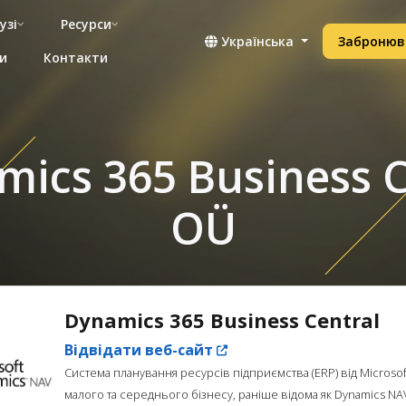
узі
Ресурси
Українська
Забронюв
и
Контакти
mics 365 Business C
OÜ
Dynamics 365 Business Central
Відвідати веб-сайт
Система планування ресурсів підприємства (ERP) від Microsof
малого та середнього бізнесу, раніше відома як Dynamics NA