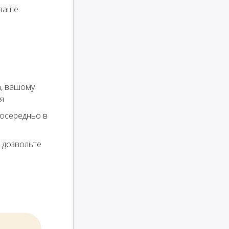
 ваше
n, вашому
ія
посередньо в
і дозвольте