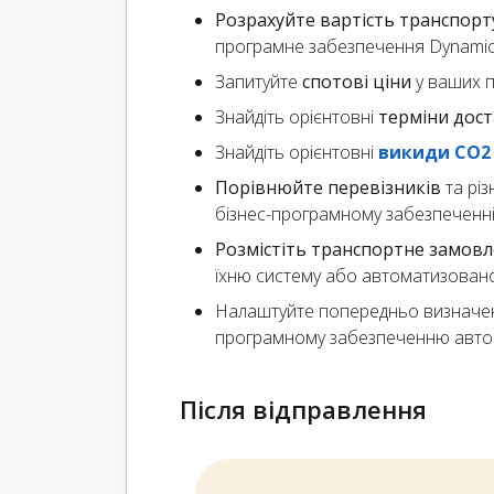
Розрахуйте вартість транспорт
програмне забезпечення Dynamics
Запитуйте
спотові ціни
у ваших п
Знайдіть орієнтовні
терміни дос
Знайдіть орієнтовні
викиди CO2 
Порівнюйте перевізників
та різ
бізнес-програмному забезпеченні 
Розмістіть транспортне замов
їхню систему або автоматизован
Налаштуйте попередньо визначен
програмному забезпеченню авто
Після відправлення