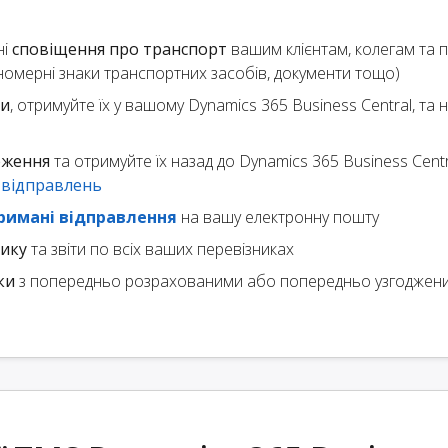
ні
сповіщення про транспорт
вашим клієнтам, колегам та 
, номерні знаки транспортних засобів, документи тощо)
ки
, отримуйте їх у вашому Dynamics 365 Business Central, та
еження
та отримуйте їх назад до Dynamics 365 Business Centr
 відправлень
римані відправлення
на вашу електронну пошту
тику
та звіти по всіх ваших перевізниках
ки
з попередньо розрахованими або попередньо узгоджен