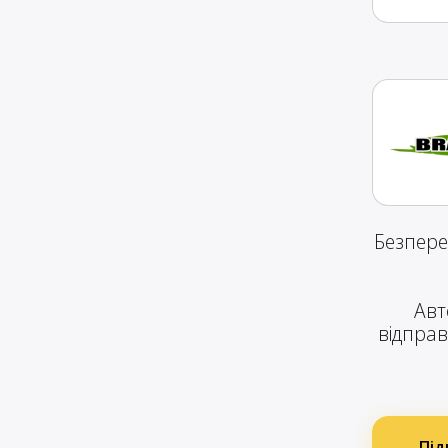
Безпере
Авт
відправ
Під