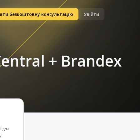
ати безкоштовну консультацію
Увійти
entral + Brandex
t для
V