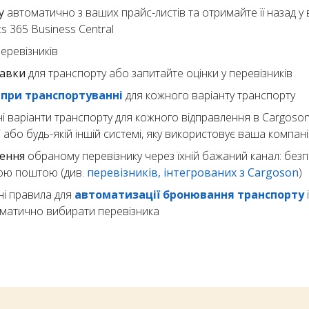
у
автоматично з ваших прайс-листів та отримайте її назад у
 365 Business Central
еревізників
тавки
для транспорту або запитайте оцінки у перевізників
при транспортуванні
для кожного варіанту транспорту
ні варіанти транспорту для кожного відправлення в Cargoso
або будь-якій іншій системі, яку використовує ваша компан
лення
обраному перевізнику через їхній бажаний канал: без
ою поштою (див.
перевізників, інтегрованих з Cargoson
)
і правила для
автоматизації бронювання транспорту
матично вибирати перевізника