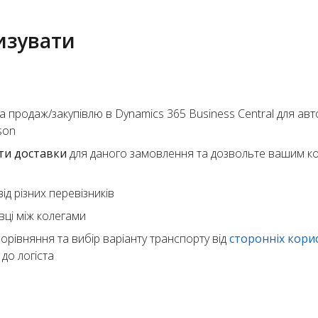
изувати
а продаж/закупівлю в Dynamics 365 Business Central для ав
son
ти доставки
для даного замовлення та дозвольте вашим к
ід різних перевізників
вці між колегами
орівняння та вибір варіанту транспорту від
сторонніх кори
до логіста