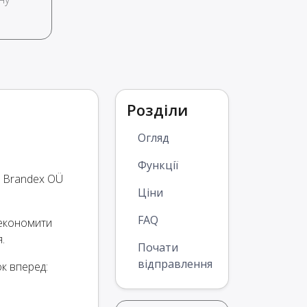
Розділи
Огляд
Функції
а Brandex OÜ
Ціни
FAQ
 економити
.
Почати
відправлення
к вперед: