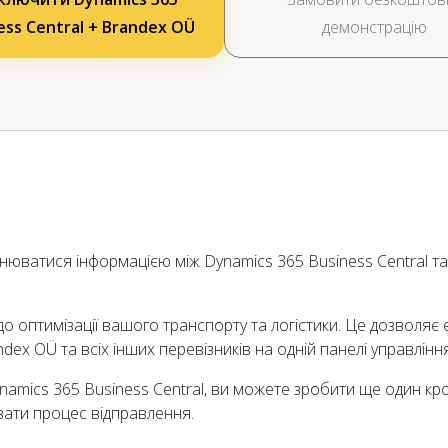
ess Central + Brandex OÜ
демонстрацію
юватися інформацією між Dynamics 365 Business Central т
 оптимізації вашого транспорту та логістики. Це дозволяє
dex OÜ та всіх інших перевізників на одній панелі управління
amics 365 Business Central, ви можете зробити ще один кро
вати процес відправлення.