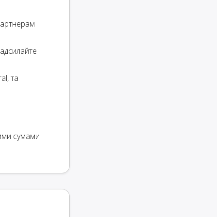
партнерам
 надсилайте
al, та
ими сумами