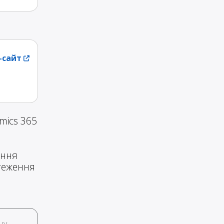
-сайт
mics 365
ення
стеження
ну