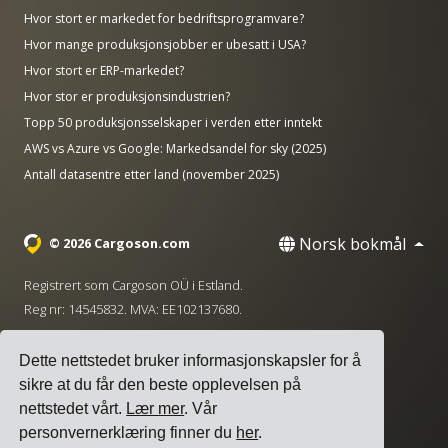
Hvor stort er markedet for bedriftsprogramvare?
Hvor mange produksjonsjobber er ubesatt i USA?
Hvor stort er ERP-markedet?
Hvor stor er produksjonsindustrien?
Topp 50 produksjonsselskaper i verden etter inntekt
AWS vs Azure vs Google: Markedsandel for sky (2025)
Antall datasentre etter land (november 2025)
Norsk bokmål
© 2026 Cargoson.com
Registrert som Cargoson OÜ i Estland.
Reg nr: 14545832. MVA: EE102137680.
Hovedkontor: Pärnu mnt. 141, 11314 Tallinn, Estland
Dette nettstedet bruker informasjonskapsler for å
·
+372 5555 0028
hello@cargoson.com
sikre at du får den beste opplevelsen på
nettstedet vårt.
Lær mer
. Vår
Vilkår for tjenesten
|
Personvernregler
|
personvernerklæring finner du
her
.
Informasjonskapselpolicy