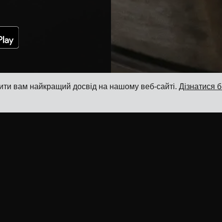
ити вам найкращий досвід на нашому веб-сайті.
Дізнатися 
Ресурси
Продукт
Блог
Система управління транспортом