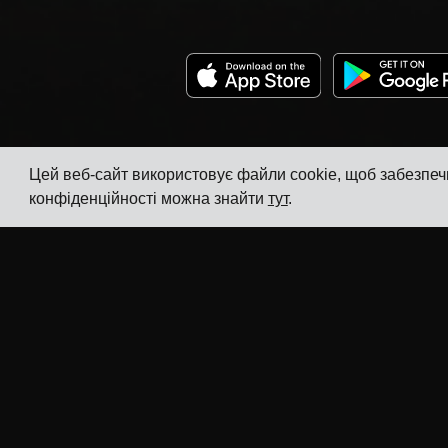
Цей веб-сайт використовує файли cookie, щоб забезпеч
конфіденційності можна знайти
тут
.
Компанія
Галузі
Відстеження
TMS для виробників
електроніки