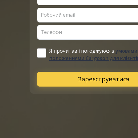
Робочий email
Телефон
Я прочитав і погоджуюся з
умовами
положеннями Cargoson для клієнті
Зареєструватися