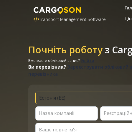
Гал
Цін
Transport Management Software
Почніть роботу
з Car
Вже маєте обліковий запис?
Увійти
Ви перевізник?
Зареєструвати обліковий 
перевізника
Назва компанії
Реєстрацій
Ваше повне ім'я