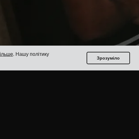
більше
. Нашу політику
Зрозуміло
Посібники
Топ-17 програмного забезпечення для
управління транспортом для