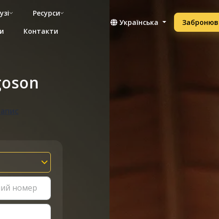
узі
Ресурси
Українська
Забронюв
и
Контакти
goson
запис
ний номер