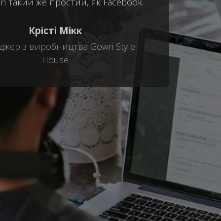
n такий же простий, як Facebook.
Крісті Мікк
жер з виробництва Gowri Style
House