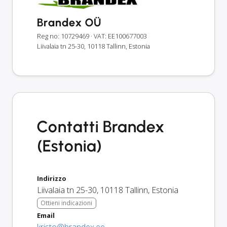
Brandex OÜ
Reg no: 10729469
· VAT: EE100677003
Liivalaia tn 25-30, 10118 Tallinn, Estonia
Contatti Brandex
(Estonia)
Indirizzo
Liivalaia tn 25-30
,
10118
Tallinn
,
Estonia
Ottieni indicazioni
Email
kristo@brandex.ee