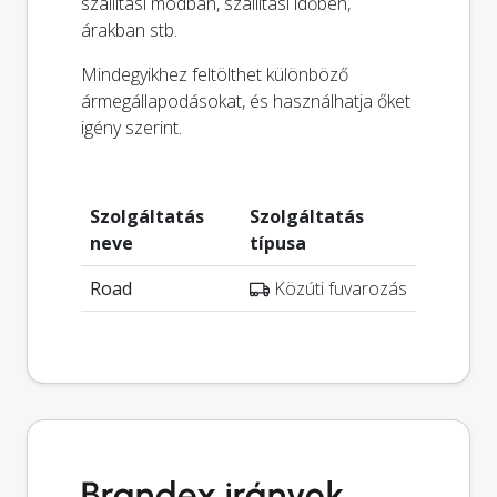
szállítási módban, szállítási időben,
árakban stb.
Mindegyikhez feltölthet különböző
ármegállapodásokat, és használhatja őket
igény szerint.
Szolgáltatás
Szolgáltatás
neve
típusa
Road
Közúti fuvarozás
Brandex irányok