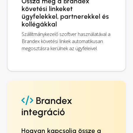
Ossza meg a Brandex
követési linkeket
ügyfelekkel, partnerekkel és
kollégákkal
Szállítmánykezelő szoftver használatával a
Brandex követési linkek automatikusan
megosztásra kerülnek az ügyfeleivel.
Brandex
integráció
Hogyan kapcsolja össze a