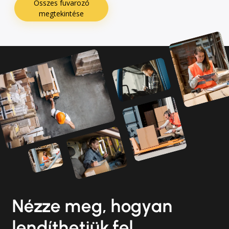
Összes fuvarozó
megtekintése
Nézze meg, hogyan
lendíthetjük fel