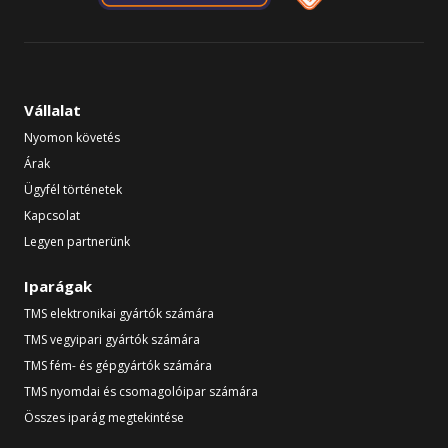
Vállalat
Nyomon követés
Árak
Ügyfél történetek
Kapcsolat
Legyen partnerünk
Iparágak
TMS elektronikai gyártók számára
TMS vegyipari gyártók számára
TMS fém- és gépgyártók számára
TMS nyomdai és csomagolóipar számára
Összes iparág megtekintése