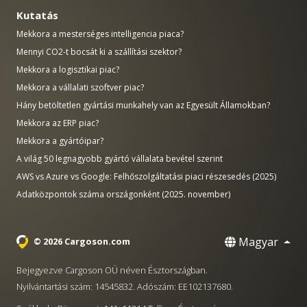
Kutatás
Mekkora a mesterséges intelligencia piaca?
Mennyi CO2-t bocsát ki a szállítási szektor?
Mekkora a logisztikai piac?
Mekkora a vállalati szoftver piac?
Hány betöltetlen gyártási munkahely van az Egyesült Államokban?
Mekkora az ERP piac?
Mekkora a gyártóipar?
A világ 50 legnagyobb gyártó vállalata bevétel szerint
AWS vs Azure vs Google: Felhőszolgáltatási piaci részesedés (2025)
Adatközpontok száma országonként (2025. november)
Magyar
© 2026 Cargoson.com
Bejegyezve Cargoson OÜ néven Észtországban.
Nyilvántartási szám: 14545832. Adószám: EE102137680.