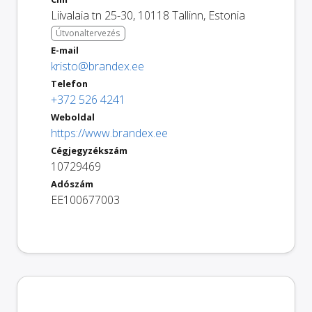
Liivalaia tn 25-30
,
10118
Tallinn
,
Estonia
Útvonaltervezés
E-mail
kristo@brandex.ee
Telefon
+372 526 4241
Weboldal
https://www.brandex.ee
Cégjegyzékszám
10729469
Adószám
EE100677003