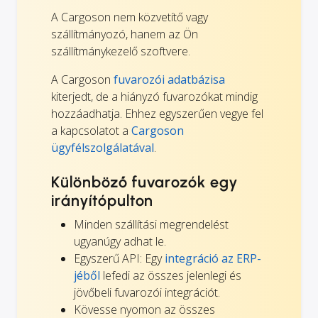
A Cargoson nem közvetítő vagy
szállítmányozó, hanem az Ön
szállítmánykezelő szoftvere.
A Cargoson
fuvarozói adatbázisa
kiterjedt, de a hiányzó fuvarozókat mindig
hozzáadhatja. Ehhez egyszerűen vegye fel
a kapcsolatot a
Cargoson
ügyfélszolgálatával
.
Különböző fuvarozók egy
irányítópulton
Minden szállítási megrendelést
ugyanúgy adhat le.
Egyszerű API: Egy
integráció az ERP-
jéből
lefedi az összes jelenlegi és
jövőbeli fuvarozói integrációt.
Kövesse nyomon az összes