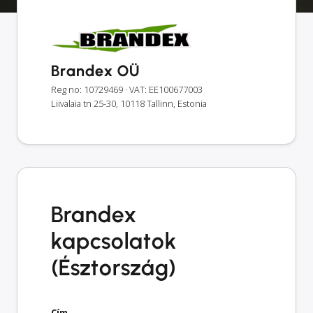
Brandex OÜ
Reg no: 10729469
· VAT: EE100677003
Liivalaia tn 25-30, 10118 Tallinn, Estonia
Brandex
kapcsolatok
(Észtország)
Cím