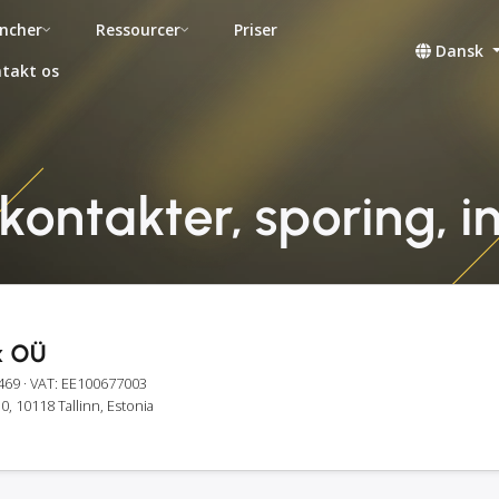
ncher
Ressourcer
Priser
Dansk
takt os
kontakter, sporing, i
x OÜ
469
· VAT: EE100677003
30, 10118 Tallinn, Estonia