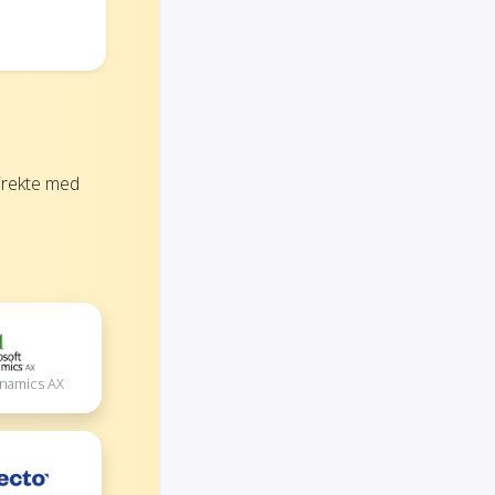
irekte med
ynamics AX