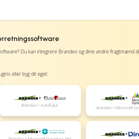
orretningssoftware
ftware? Du kan integrere Brandex og dine andre fragtmænd d
ins eller byg dit eget:
+
+
Brandex + Autofutur
Brandex + Microsoft D
+
+
Brandex + Microsoft Dynamics 365