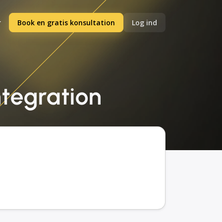
Book en gratis konsultation
Log ind
ntegration