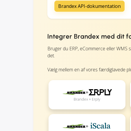
Brandex API-dokumentation
Integrer Brandex med dit f
Bruger du ERP, eCommerce eller WMS so
det.
Vælg mellem en af vores færdiglavede plug
+
Brandex + Erply
+