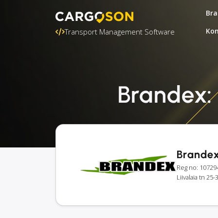
Bra
Kon
Transport Management Software
Brandex: 
Brande
Reg no: 10729
Liivalaia tn 25-