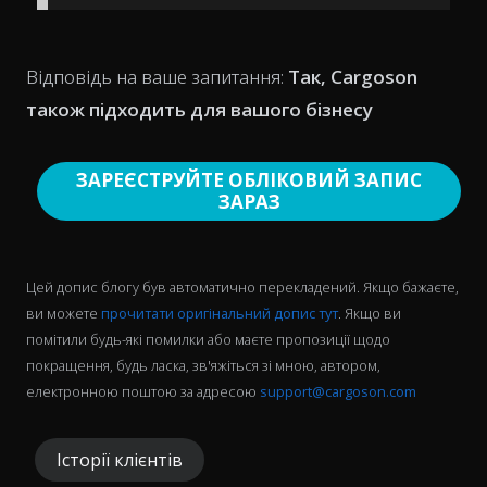
Відповідь на ваше запитання:
Так, Cargoson
також підходить для вашого бізнесу
ЗАРЕЄСТРУЙТЕ ОБЛІКОВИЙ ЗАПИС
ЗАРАЗ
Цей допис блогу був автоматично перекладений. Якщо бажаєте,
ви можете
прочитати оригінальний допис тут
. Якщо ви
помітили будь-які помилки або маєте пропозиції щодо
покращення, будь ласка, зв'яжіться зі мною, автором,
електронною поштою за адресою
support@cargoson.com
Історії клієнтів