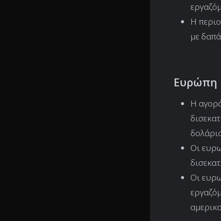
εργαζόμ
Η περιο
με δαπά
Ευρώπη
Η αγορά
δισεκατ
δολάρια
Οι ευρω
δισεκατ
Οι ευρω
εργαζόμ
αμερικα