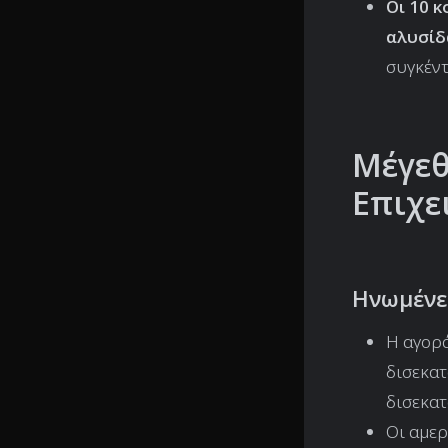
Οι 10 
αλυσίδ
συγκέντ
Μέγεθ
Επιχε
Ηνωμένε
Η αγορά
δισεκατ
δισεκατ
Οι αμερ