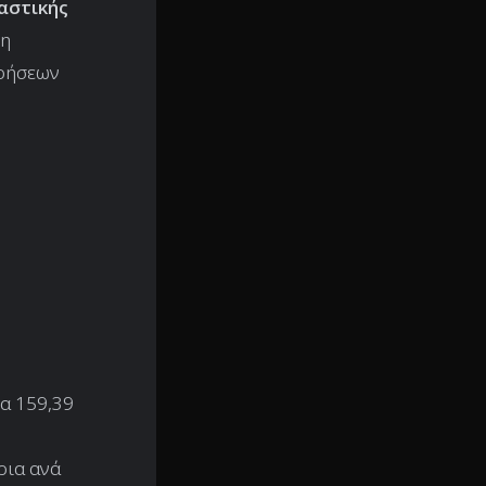
αστικής
ρη
ιρήσεων
α 159,39
ρια ανά