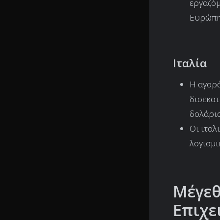
εργαζόμ
Ευρώπ
Ιταλία
Η αγορά
δισεκατ
δολάρια
Οι ιταλ
λογισμι
Μέγεθ
Επιχε