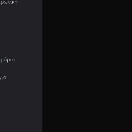
ιρωτική
μμύρια
για