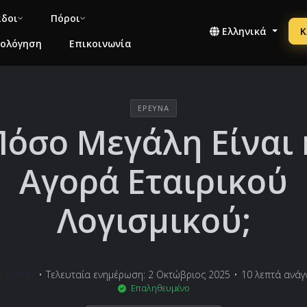
άδοι
Πόροι
Ελληνικά
Κ
μολόγηση
Επικοινωνία
ΈΡΕΥΝΑ
Πόσο Μεγάλη Είναι 
Αγορά Εταιρικού
Λογισμικού;
Leichter
•
Τελευταία ενημέρωση: 2 Οκτώβριος 2025
•
10 λεπτά ανά
Επαληθευμένο