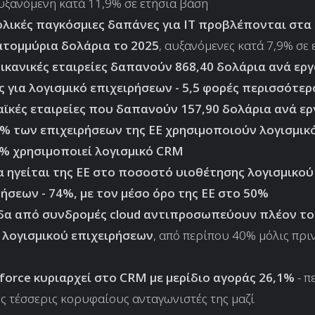
αυξανόμενη κατά 11,9% σε ετήσια βάση
ολικές παγκόσμιες δαπάνες για IT προβλέπονται στα 
ατομμύρια δολάρια το 2025
, αυξανόμενες κατά 7,9% σε
ρικανικές εταιρείες δαπανούν 868,40 δολάρια ανά ερ
ς για λογισμικό επιχειρήσεων - 5,5 φορές περισσότερ
ϊκές εταιρείες που δαπανούν 157,90 δολάρια ανά ε
3% των επιχειρήσεων της ΕΕ χρησιμοποιούν λογισμικ
8% χρησιμοποιεί λογισμικό CRM
α ηγείται της ΕΕ στο ποσοστό υιοθέτησης λογισμικού
ρήσεων - 74%, με τον μέσο όρο της ΕΕ στο 50%
δα από συνδρομές cloud αντιπροσωπεύουν πλέον το
 λογισμικού επιχειρήσεων
, από περίπου 40% μόλις πρι
sforce κυριαρχεί στο CRM με μερίδιο αγοράς 26,1%
- π
ς τέσσερις κορυφαίους ανταγωνιστές της μαζί