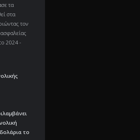
ασε τα
εί στα
οιώντας τον
 ασφαλείας
το 2024 -
νολικής
ριλαμβάνει
νολική
 δολάρια το