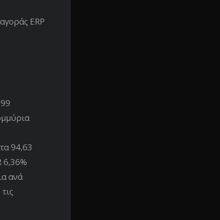
 αγοράς ERP
,99
ομμύρια
τα 94,63
R 6,36%
ια ανά
 τις