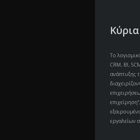
Κύρια
Το λογισμικ
CRM, BI, SC
ανάπτυξης 
διαχειρίζον
επιχειρήσεω
επιχείρηση"
εξαιρουμένο
εργαλείων σ