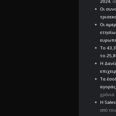
2024
, 
Οι συν
τρισεκ
Οι αμε
ετησίω
ευρωπα
Το 43,
το 25,
Η Δανί
επιχει
Τα έσο
αγοράς
χρόνια
Η Sale
από του