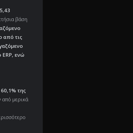
5,43
 ετήσια βάση
γαζόμενο
ο από τις
ργαζόμενο
ό ERP, ενώ
 60,1% της
ν από μερικά
ερισσότερο