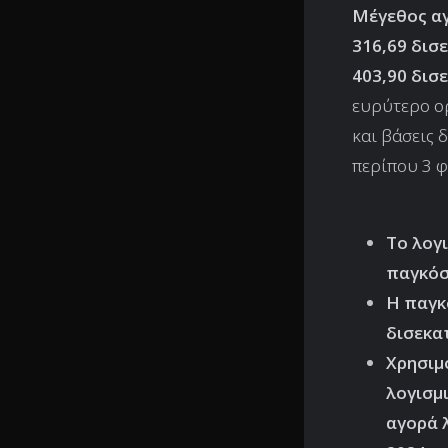
Μέγεθος αγ
316,69 δισ
403,90 δισ
ευρύτερο ορ
και βάσεις 
περίπου 3 φ
Το λογ
παγκόσ
Η παγκ
δισεκα
Χρησιμ
λογισμ
αγορά 