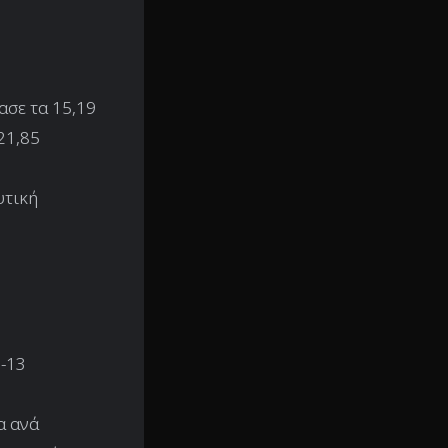
ασε τα 15,19
21,85
υτική
2-13
α ανά