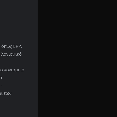
 όπως ERP,
 λογισμικό
το λογισμικό
α
-
αι των