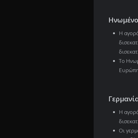
Ηνωμένο
Η αγορά
δισεκατ
δισεκατ
Το Ηνωμ
Ευρώπη
Γερμανί
Η αγορά
δισεκα
Οι γερμ