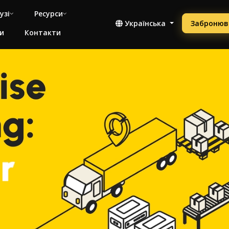
узі
Ресурси
Українська
Забронюв
и
Контакти