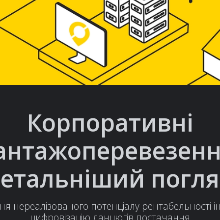
Корпоративні
антажоперевезенн
етальніший погл
ня нереалізованого потенціалу рентабельності ін
цифровізацію ланцюгів постачання