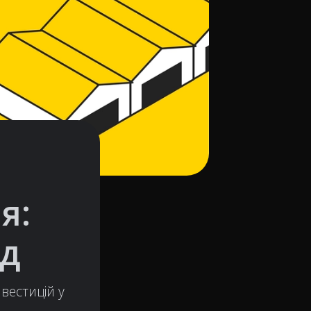
я:
яд
вестицій у