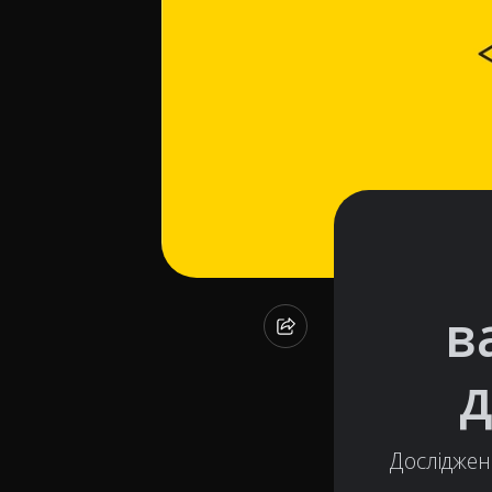
в
д
Досліджен