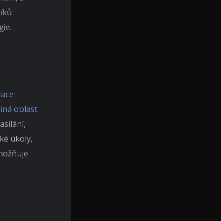
íků
gie.
zace
jiná oblast
sílání,
ké úkoly,
umožňuje