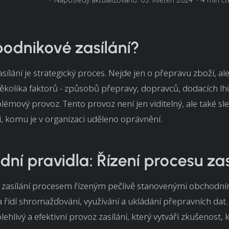
podnikové zasílání?
sílání je strategický proces. Nejde jen o přepravu zboží, al
ěkolika faktorů - způsobů přepravy, dopravců, dodacích lhůt
émový provoz. Tento provoz není jen viditelný, ale také sl
, komu je v organizaci uděleno oprávnění.
ní pravidla: Řízení procesu zas
 zasílání procesem řízeným pečlivě stanovenými obchodním
a řídí shromažďování, využívání a ukládání přepravních dat.
ehlivý a efektivní provoz zasílání, který vytváří zkušenost, 