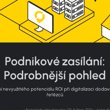
Podnikové zasílání:
Podrobnější pohled
 nevyužitého potenciálu ROI při digitalizaci dodav
řetězců
smus Leichter
•
Naposledy aktualizováno: 03. Květen 2024
•
4 min čt