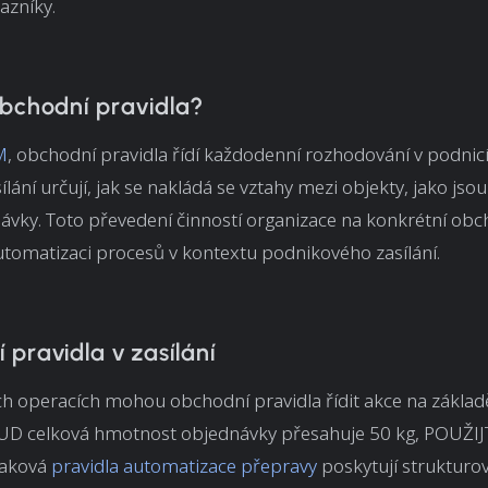
azníky.
obchodní pravidla?
M
, obchodní pravidla řídí každodenní rozhodování v podnicí
lání určují, jak se nakládá se vztahy mezi objekty, jako jsou
návky. Toto převedení činností organizace na konkrétní obc
tomatizaci procesů v kontextu podnikového zasílání.
pravidla v zasílání
ch operacích mohou obchodní pravidla řídit akce na zákla
KUD celková hmotnost objednávky přesahuje 50 kg, POUŽIJ
Taková
pravidla automatizace přepravy
poskytují strukturo