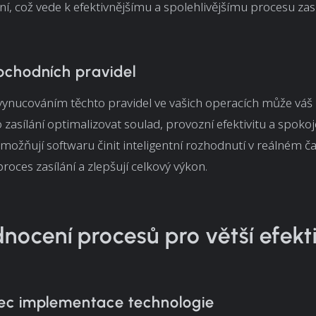
í, což vede k efektivnějšímu a spolehlivějšímu procesu zasí
chodních pravidel
ynucováním těchto pravidel ve vašich operacích může váš
 zasílání optimalizovat soulad, provozní efektivitu a spoko
možňují softwaru činit inteligentní rozhodnutí v reálném ča
proces zasílání a zlepšují celkový výkon.
nocení procesů pro větší efekti
c implementace technologie