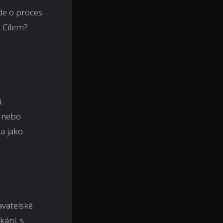
Jde o proces
. Cílem?
.
u nebo
a jako
avatelské
kání, s