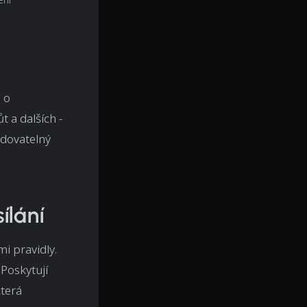
e o
 a dalších -
edovatelný
ílání
i pravidly.
 Poskytují
která