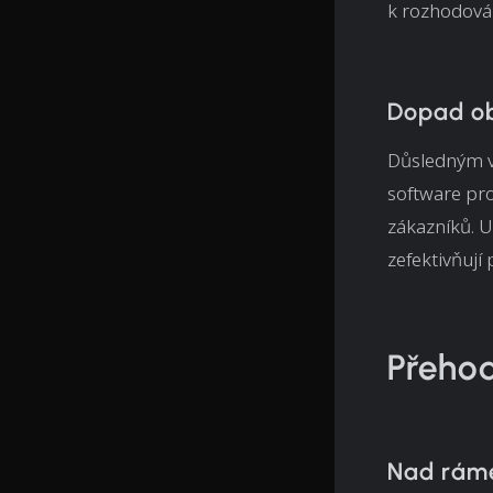
k rozhodován
Dopad ob
Důsledným v
software pro
zákazníků. U
zefektivňují 
Přehod
Nad ráme