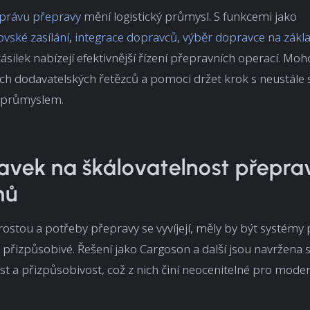
správu přepravy
mění logistický průmysl. S funkcemi jako
vské zasílání
,
integrace dopravců
,
výběr dopravce na zákla
zásilek nabízejí efektivnější řízení přepravních operací. Mo
ch dodavatelských řetězců a pomoci držet krok s neustále s
 průmyslem.
vek na škálovatelnost přepra
mů
rostou a potřeby přepravy se vyvíjejí, měly by být systémy
 přizpůsobivé. Řešení jako Cargoson a další jsou navržena
st a přizpůsobivost, což z nich činí neocenitelné pro moder