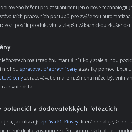
dnikového řešení pro zasílání není jen o nové technologii. 
 stávajících pracovních postupů pro zvýšenou automatizaci
provoz, posílit produktivitu a zlepšit zákaznickou zkušenost.
měny
ečnostech mají tradiční, manuální úkoly stále silnou pozici
i mohou
spravovat přepravní ceny
a zásilky pomocí Excel
otové ceny
zpracovávat e-mailem. Změna může být vnímán
racovní místa.
ý potenciál v dodavatelských řetězcích
ak jiná, jak ukazuje
zpráva McKinsey
, která odhaluje, že dod
 nejméně digitalizovanou ze pěti zkoumaných oblastí podni