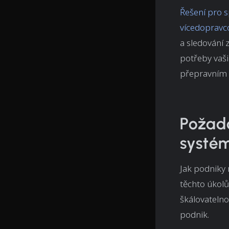
Řešení pro 
vícedopravco
a sledování 
potřeby vaši
přepravním
Požada
systé
Jak podniky 
těchto úkolů
škálovatelno
podnik.