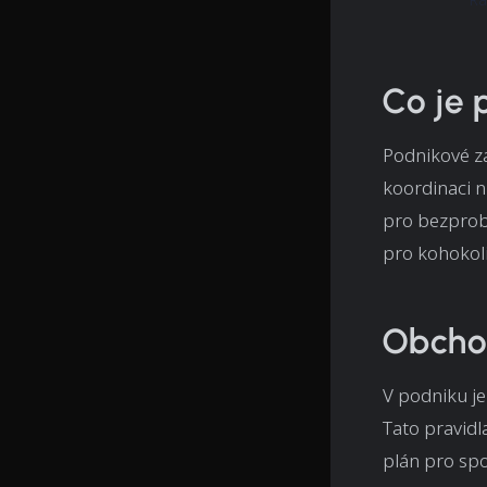
Co je 
Podnikové za
koordinaci n
pro bezprobl
pro kohokoli
Obchod
V podniku je
Tato pravidl
plán pro spol