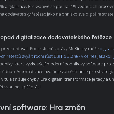
 digitalizace. Překvapivě se pouhá 2 % vedoucích pracovn
a dodavatelský řetězec jako na ohnisko své digitální strate
dopad digitalizace dodavatelského řetězce
e přeorientovat. Podle stejné zprávy McKinsey může
digitali
h řetězců zvýšit roční růst EBIT o 3,2 % - více než jakákoli 
Podniky, které vyzkoušejí moderní podnikový software pro za
hlédnou. Automatizace uvolňuje zaměstnance pro strategic
tivitu a snižuje chyby. Éra digitální transformace je tady a 
t svou nejlepší práci.
vní software: Hra změn