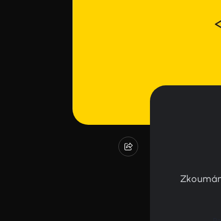
Zkoumání
Ra