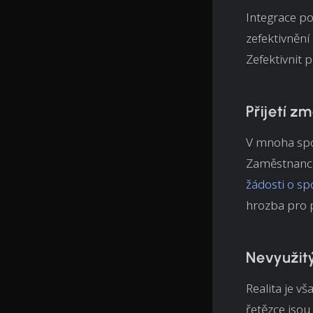
Integrace po
zefektivnění
Zefektivnit 
Přijetí z
V mnoha spol
Zaměstnanc
žádosti o sp
hrozba pro p
Nevyužit
Realita je vš
řetězce jsou