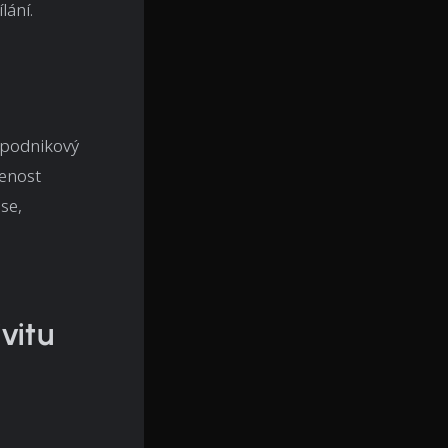
lání.
 podnikový
jenost
se,
vitu