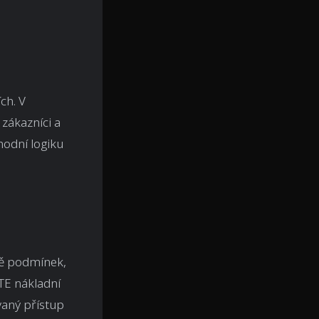
ch. V
 zákazníci a
hodní logiku
dě podmínek,
TE nákladní
vaný přístup