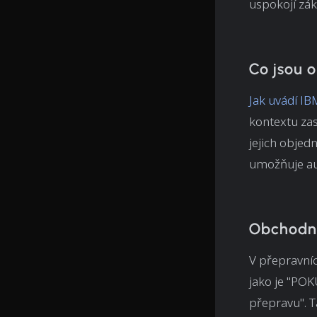
uspokojí zák
Co jsou 
Jak uvádí IB
kontextu zasí
jejich objed
umožňuje au
Obchodní 
V přepravní
jako je "PO
přepravu". 