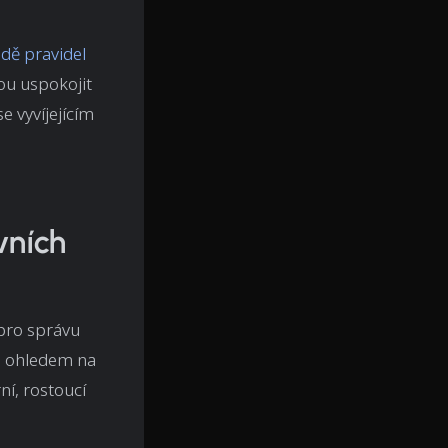
dě pravidel
hou uspokojit
e vyvíjejícím
vních
 pro správu
 s ohledem na
ní, rostoucí