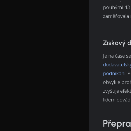
pouhými 43 %
zaměřovala n
Ziskový 
Je na čase s
dodavatelskýc
podnikání
. 
obvykle pro
zvyšuje efek
lidem odvádě
Přepra