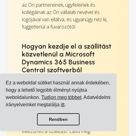
az Ön partnereinek, ügyfeleinek és
kollégáinak az Ön vállalati nevével és
logójával van ellátva, és ugyanúgy néz ki,
függetlenül a fuvarozótól.
Hogyan kezdje el a szállítást
közvetlenül a Microsoft
Dynamics 365 Business
Central szoftverből
Kérjen egy demót, és megmutatjuk, hogyan
Ez a weboldal sütiket használ annak érdekében,
adhatja hozzá a szállítási modult a
hogy a lehető legjobb élményt nyújtsa
Microsoft Dynamics 365 Business Central
weboldalunkon.
Tudjon meg többet
. Adatvédelmi
környezetéhez. Ezután feltöltheti a
irányelveinket megtalálja
itt
.
Microsoft Dynamics 365 Business Central
árait és egyéb megállapodásait,
Összes integráció megtekintése
Rendben
meghívhatja kollégáit, és azonnal
Összes fuvarozó megtekintése
elkezdheti a szállítást. Lásd még: