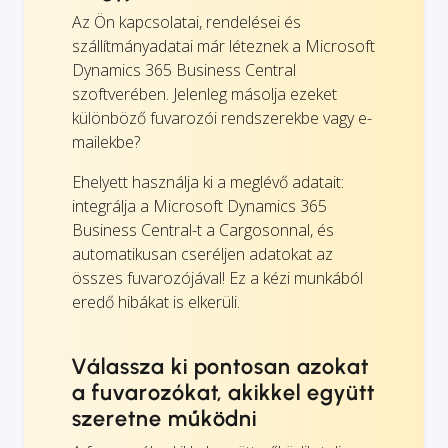
Az Ön kapcsolatai, rendelései és
szállítmányadatai már léteznek a Microsoft
Dynamics 365 Business Central
szoftverében. Jelenleg másolja ezeket
különböző fuvarozói rendszerekbe vagy e-
mailekbe?
Ehelyett használja ki a meglévő adatait:
integrálja a Microsoft Dynamics 365
Business Central-t a Cargosonnal, és
automatikusan cseréljen adatokat az
összes fuvarozójával! Ez a kézi munkából
eredő hibákat is elkerüli.
Válassza ki pontosan azokat
a fuvarozókat, akikkel együtt
szeretne működni