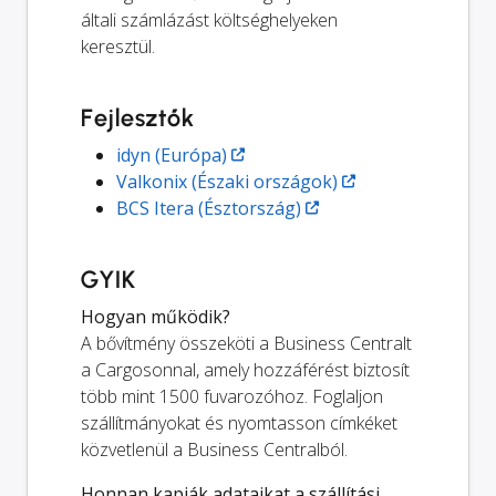
általi számlázást költséghelyeken
keresztül.
Fejlesztők
idyn (Európa)
Valkonix (Északi országok)
BCS Itera (Észtország)
GYIK
Hogyan működik?
A bővítmény összeköti a Business Centralt
a Cargosonnal, amely hozzáférést biztosít
több mint 1500 fuvarozóhoz. Foglaljon
szállítmányokat és nyomtasson címkéket
közvetlenül a Business Centralból.
Honnan kapják adataikat a szállítási