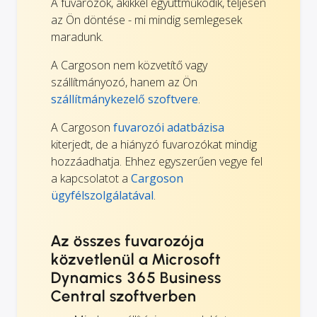
A fuvarozók, akikkel együttműködik, teljesen
az Ön döntése - mi mindig semlegesek
maradunk.
A Cargoson nem közvetítő vagy
szállítmányozó, hanem az Ön
szállítmánykezelő szoftvere
.
A Cargoson
fuvarozói adatbázisa
kiterjedt, de a hiányzó fuvarozókat mindig
hozzáadhatja. Ehhez egyszerűen vegye fel
a kapcsolatot a
Cargoson
ügyfélszolgálatával
.
Az összes fuvarozója
közvetlenül a Microsoft
Dynamics 365 Business
Central szoftverben