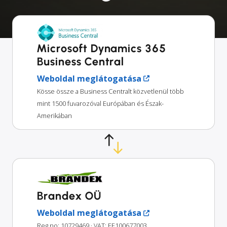
Microsoft Dynamics 365
Business Central
Weboldal meglátogatása
Kösse össze a Business Centralt közvetlenül több
mint 1500 fuvarozóval Európában és Észak-
Amerikában
Brandex OÜ
Weboldal meglátogatása
Reg no: 10729469
· VAT: EE100677003