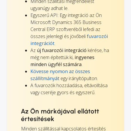
Minden szállítási megrendelést
ugyanúgy adhat le.
Egyszerű API: Egy integráció az Ön
Microsoft Dynamics 365 Business
Central ERP szoftveréből lefedi az
összes jelenlegi és jövőbeli
fuvarozói
integrációt
.
Az
új fuvarozói integráció
kérése, ha
még nem építettük ki,
ingyenes
minden ügyfél számára
.
Kövesse nyomon az összes
szállítmányát
egy irányítópulton.
A fuvarozók hozzáadása, eltávolítása
vagy cseréje gyors és egyszerű.
Az Ön márkájával ellátott
értesítések
Minden szállítással kapcsolatos értesítés