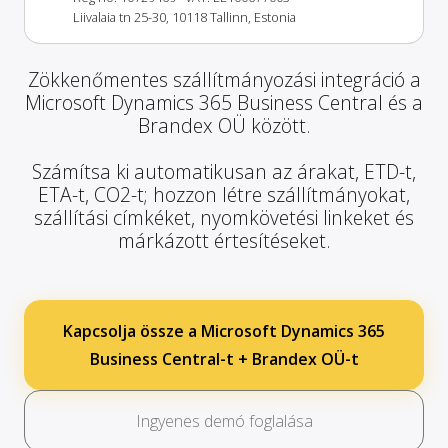
Liivalaia tn 25-30, 10118 Tallinn, Estonia
Zökkenőmentes szállítmányozási integráció a
Microsoft Dynamics 365 Business Central és a
Brandex OÜ között.
Számítsa ki automatikusan az árakat, ETD-t,
ETA-t, CO2-t; hozzon létre szállítmányokat,
szállítási címkéket, nyomkövetési linkeket és
márkázott értesítéseket.
Kapcsolja össze a Microsoft Dynamics 365
Business Central-t + Brandex OÜ-t
Ingyenes demó foglalása