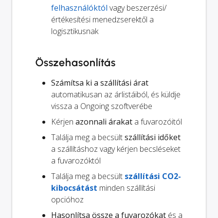
felhasználóktól
vagy beszerzési/
értékesítési menedzserektől a
logisztikusnak
Összehasonlítás
Számítsa ki a szállítási árat
automatikusan az árlistáiból, és küldje
vissza a Ongoing szoftverébe
Kérjen
azonnali árakat
a fuvarozóitól
Találja meg a becsült
szállítási időket
a szállításhoz vagy kérjen becsléseket
a fuvarozóktól
Találja meg a becsült
szállítási CO2-
kibocsátást
minden szállítási
opcióhoz
Hasonlítsa össze a fuvarozókat
és a