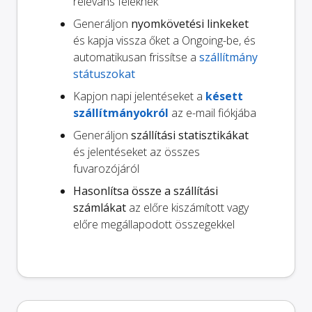
releváns feleknek
Generáljon
nyomkövetési linkeket
és kapja vissza őket a Ongoing-be, és
automatikusan frissítse a
szállítmány
státuszokat
Kapjon napi jelentéseket a
késett
szállítmányokról
az e-mail fiókjába
Generáljon
szállítási statisztikákat
és jelentéseket az összes
fuvarozójáról
Hasonlítsa össze a szállítási
számlákat
az előre kiszámított vagy
előre megállapodott összegekkel