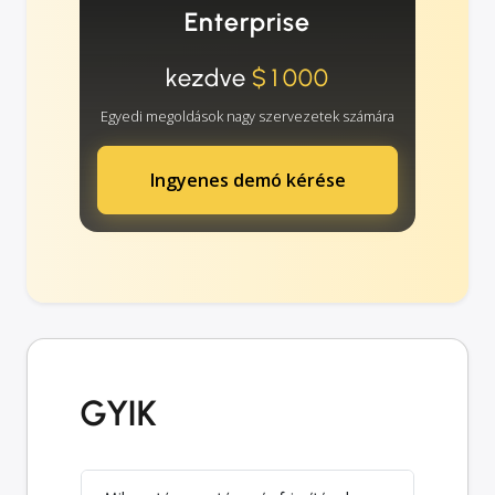
Enterprise
kezdve
$1000
Egyedi megoldások nagy szervezetek számára
Ingyenes demó kérése
GYIK