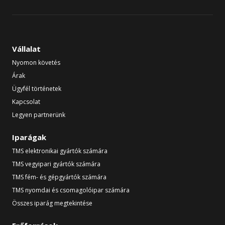
Vállalat
Nyomon követés
Árak
Ügyfél történetek
Kapcsolat
Legyen partnerünk
Iparágak
TMS elektronikai gyártók számára
TMS vegyipari gyártók számára
TMS fém- és gépgyártók számára
TMS nyomdai és csomagolóipar számára
Összes iparág megtekintése