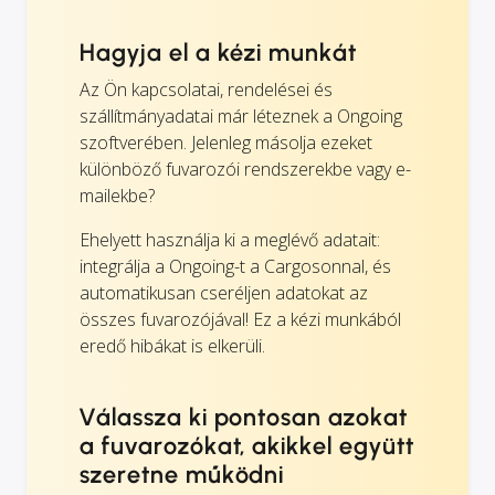
Hagyja el a kézi munkát
Az Ön kapcsolatai, rendelései és
szállítmányadatai már léteznek a Ongoing
szoftverében. Jelenleg másolja ezeket
különböző fuvarozói rendszerekbe vagy e-
mailekbe?
Ehelyett használja ki a meglévő adatait:
integrálja a Ongoing-t a Cargosonnal, és
automatikusan cseréljen adatokat az
összes fuvarozójával! Ez a kézi munkából
eredő hibákat is elkerüli.
Válassza ki pontosan azokat
a fuvarozókat, akikkel együtt
szeretne működni