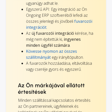
ugyanúgy adhat le.
Egyszerű API: Egy integráció az Ön
Ongoing ERP szoftveréből lefedi az
összes jelenlegi és jövőbeli
fuvarozói
integrációt
.
Az
új fuvarozói integráció
kérése, ha
még nem építettük ki,
ingyenes
minden ügyfél számára
.
Kövesse nyomon az összes
szállítmányát
egy irányítópulton.
A fuvarozók hozzáadása, eltávolítása
vagy cseréje gyors és egyszerű.
Az Ön márkájával ellátott
értesítések
Minden szállítással kapcsolatos értesítés
az Ön partnereinek, ügyfeleinek és