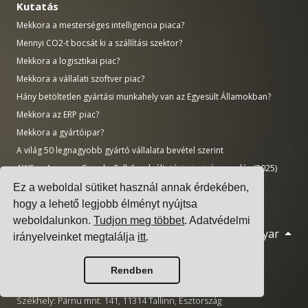
Kutatás
Mekkora a mesterséges intelligencia piaca?
Mennyi CO2-t bocsát ki a szállítási szektor?
Mekkora a logisztikai piac?
Mekkora a vállalati szoftver piac?
Hány betöltetlen gyártási munkahely van az Egyesült Államokban?
Mekkora az ERP piac?
Mekkora a gyártóipar?
A világ 50 legnagyobb gyártó vállalata bevétel szerint
AWS vs Azure vs Google: Felhőszolgáltatási piaci részesedés (2025)
Adatközpontok száma országonként (2025. november)
Ez a weboldal sütiket használ annak érdekében,
hogy a lehető legjobb élményt nyújtsa
weboldalunkon.
Tudjon meg többet
. Adatvédelmi
Magyar
© 2026 Cargoson.com
irányelveinket megtalálja
itt
.
Bejegyezve Cargoson OÜ néven Észtországban.
Rendben
Nyilvántartási szám: 14545832. Adószám: EE102137680.
Székhely: Pärnu mnt. 141, 11314 Tallinn, Észtország