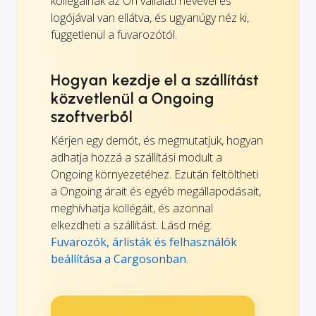
kollégáinak az Ön vállalati nevével és
logójával van ellátva, és ugyanúgy néz ki,
függetlenül a fuvarozótól.
Hogyan kezdje el a szállítást
közvetlenül a Ongoing
szoftverből
Kérjen egy demót, és megmutatjuk, hogyan
adhatja hozzá a szállítási modult a
Ongoing környezetéhez. Ezután feltöltheti
a Ongoing árait és egyéb megállapodásait,
meghívhatja kollégáit, és azonnal
elkezdheti a szállítást. Lásd még:
Fuvarozók, árlisták és felhasználók
beállítása a Cargosonban
.