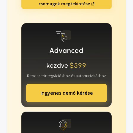
csomagok megtekintése
Advanced
kezdve
$599
Rendszerintegrációkhoz és automatizáláshoz
Ingyenes demó kérése