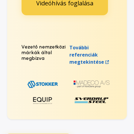
Videóhívás foglalása
Vezető nemzetközi
További
márkák által
referenciák
megbízva
megtekintése