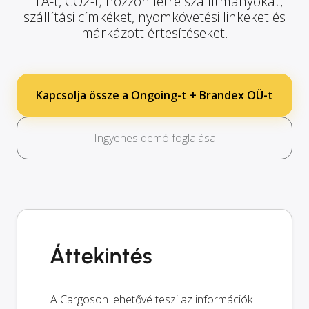
ETA-t, CO2-t; hozzon létre szállítmányokat,
szállítási címkéket, nyomkövetési linkeket és
márkázott értesítéseket.
Kapcsolja össze a Ongoing-t + Brandex OÜ-t
Ingyenes demó foglalása
Áttekintés
A Cargoson lehetővé teszi az információk