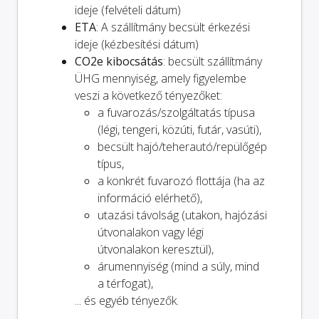
ideje (felvételi dátum)
ETA
: A szállítmány becsült érkezési
ideje (kézbesítési dátum)
CO2e kibocsátás
: becsült szállítmány
ÜHG mennyiség, amely figyelembe
veszi a következő tényezőket:
a fuvarozás/szolgáltatás típusa
(légi, tengeri, közúti, futár, vasúti),
becsült hajó/teherautó/repülőgép
típus,
a konkrét fuvarozó flottája (ha az
információ elérhető),
utazási távolság (utakon, hajózási
útvonalakon vagy légi
útvonalakon keresztül),
árumennyiség (mind a súly, mind
a térfogat),
... és egyéb tényezők.