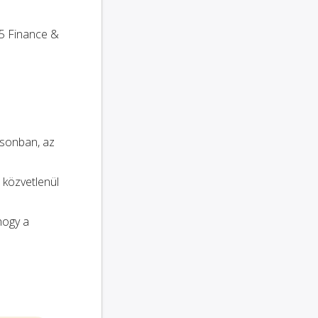
65 Finance &
osonban, az
 közvetlenül
 hogy a