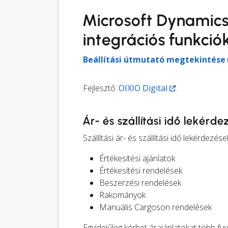
Microsoft Dynamic
integrációs funkció
Beállítási útmutató megtekintése
Fejlesztő:
OIXIO Digital
.
Ár- és szállítási idő lekérd
Szállítási ár- és szállítási idő lekérdez
Értékesítési ajánlatok
Értékesítési rendelések
Beszerzési rendelések
Rakományok
Manuális Cargoson rendelések
Egyidejűleg kérhet árajánlatokat több fu