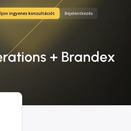
ljon ingyenes konzultációt
Bejelentkezés
rations + Brandex