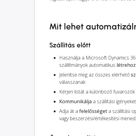
Mit lehet automatizál
Szállítás előtt
Használja a Microsoft Dynamics 365
szállítmányok automatikus
létreho
Jelenítse meg az összes elérhető
sz
válasszanak
Kérjen listát a különböző fuvarozók
Kommunikálja
a szállítási igényeke
Adja át a
felelősséget
a szállítási 
vagy beszerzési/értékesítési menedz