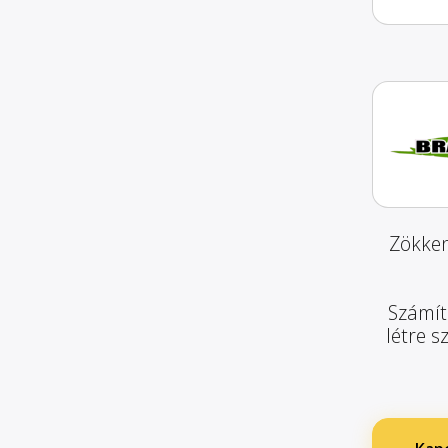
Zökken
Számít
létre s