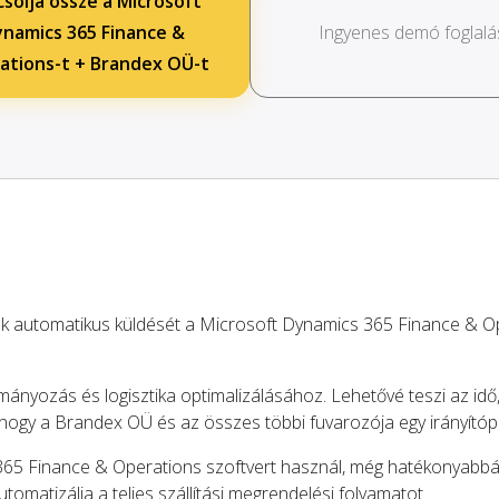
solja össze a Microsoft
namics 365 Finance &
Ingyenes demó foglalá
ations-t + Brandex OÜ-t
ók automatikus küldését a Microsoft Dynamics 365 Finance & O
mányozás és logisztika optimalizálásához. Lehetővé teszi az idő
 hogy a Brandex OÜ és az összes többi fuvarozója egy irányítóp
365 Finance & Operations szoftvert használ, még hatékonyabbá 
automatizálja a teljes szállítási megrendelési folyamatot.