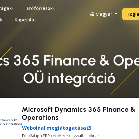
rágak
Erőforrások
Magyar
Fogla
k
Kapcsolat
cs 365 Finance & Ope
OÜ integráció
Microsoft Dynamics 365 Finance &
Operations
Weboldal meglátogatása
Felhőalapú ERP-rendszer nagyvállalatoknak