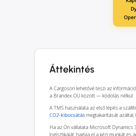
Kapc
Dy
Oper
Áttekintés
A Cargoson lehetővé teszi az informáci
a Brandex OÜ között — kódolás nélkül.
A TMS használata az első lépés a szállít
CO2-kibocsátás
megtakarítását azáltal,
Ha az Ön vállalata Microsoft Dynamics 
logisztikáját: hagyja el a kézi munkát és 