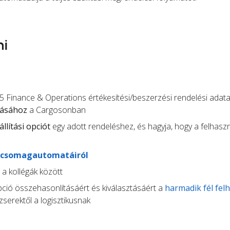
ni
 Finance & Operations értékesítési/beszerzési rendelési adata
zásához
a Cargosonban
állítási opciót
egy adott rendeléshez, és hagyja, hogy a felhasz
csomagautomatáiról
t a kollégák között
opció összehasonlításáért és kiválasztásáért a
harmadik fél fel
serektől a logisztikusnak