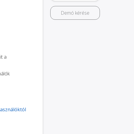
Demó kérése
it a
nálók
használóktól