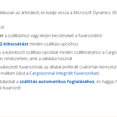
ikusan az árlistáiból, és küldje vissza a Microsoft Dynamics 3
tól
et
a szállításhoz vagy kérjen becsléseket a fuvarozóktól
O2-kibocsátást
minden szállítási opcióhoz
 a különböző szállítási opciókat minden szállítmányhoz a Carg
s rendszerben, amit a vállalata használ
választott fuvarozónak, az általuk preferált csatornán keresztül:
-mailben (lásd
a Cargosonnal integrált fuvarozókat
)
abályokat a
szállítás automatikus foglalásához
, és hagyja,
a fuvarozót