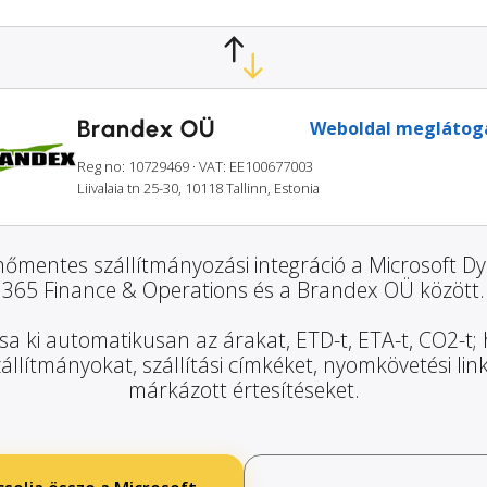
Brandex OÜ
Weboldal meglátog
Reg no: 10729469
· VAT: EE100677003
Liivalaia tn 25-30, 10118 Tallinn, Estonia
őmentes szállítmányozási integráció a Microsoft D
365 Finance & Operations és a Brandex OÜ között.
sa ki automatikusan az árakat, ETD-t, ETA-t, CO2-t;
zállítmányokat, szállítási címkéket, nyomkövetési lin
márkázott értesítéseket.