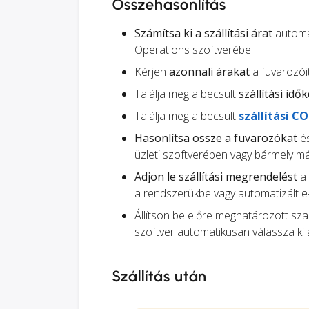
Összehasonlítás
Számítsa ki a szállítási árat
automat
Operations szoftverébe
Kérjen
azonnali árakat
a fuvarozói
Találja meg a becsült
szállítási idők
Találja meg a becsült
szállítási C
Hasonlítsa össze a fuvarozókat
és
üzleti szoftverében vagy bármely má
Adjon le szállítási megrendelést
a 
a rendszerükbe vagy automatizált e
Állítson be előre meghatározott sz
szoftver automatikusan válassza ki 
Szállítás után