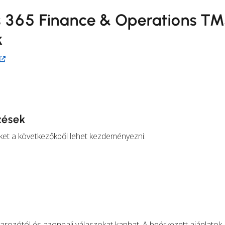
s 365 Finance & Operations T
k
ezések
éseket a következőkből lehet kezdeményezni:
varozótól és azonnali válaszokat kaphat. A beérkezett ajánlatok 