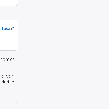
atása
ynamics
 hozzon
keket és