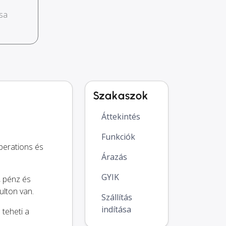
sa
Szakaszok
Áttekintés
Funkciók
perations és
Árazás
GYIK
, pénz és
ulton van.
Szállítás
indítása
teheti a