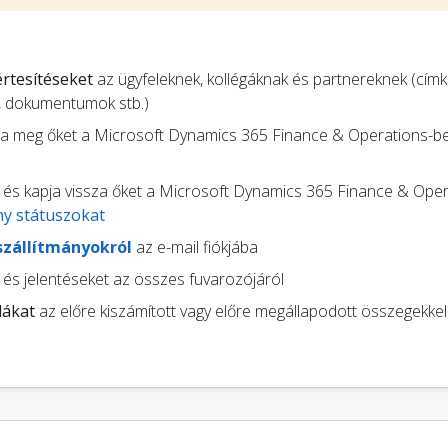
 értesítéseket
az ügyfeleknek, kollégáknak és partnereknek (címk
, dokumentumok stb.)
pja meg őket a Microsoft Dynamics 365 Finance & Operations-ben
és kapja vissza őket a Microsoft Dynamics 365 Finance & Oper
ny státuszokat
szállítmányokról
az e-mail fiókjába
és jelentéseket az összes fuvarozójáról
lákat
az előre kiszámított vagy előre megállapodott összegekkel