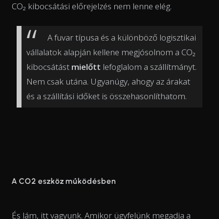
CO₂ kibocsátási előrejelzés nem lenne elég.
A fuvar típusa és a különböző logisztikai
vállalatok alapján kellene megjósolnom a CO₂
kibocsátást
mielőtt
lefoglalom a szállítmányt.
Nem csak utána. Ugyanúgy, ahogy az árakat
és a szállítási időket is összehasonlíthatom.
A CO2 eszköz működésben
És lám, itt vagyunk. Amikor ügyfelünk megadja a