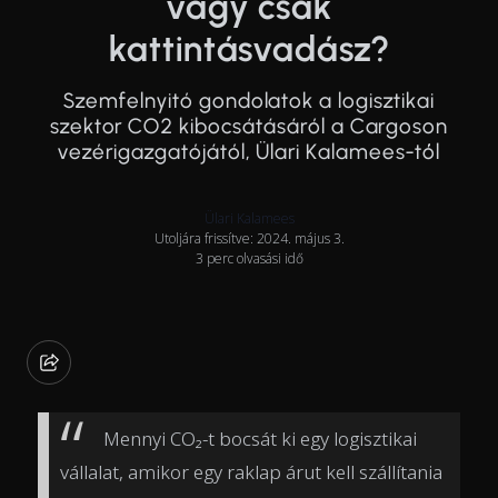
vagy csak
kattintásvadász?
Szemfelnyitó gondolatok a logisztikai
szektor CO2 kibocsátásáról a Cargoson
vezérigazgatójától, Ülari Kalamees-től
Ülari Kalamees
Utoljára frissítve: 2024. május 3.
3 perc olvasási idő
Mennyi CO₂-t bocsát ki egy logisztikai
vállalat, amikor egy raklap árut kell szállítania