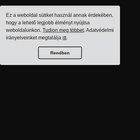
Ez a weboldal sütiket használ annak érdekében,
hogy a lehető legjobb élményt nyújtsa
weboldalunkon.
Tudjon meg többet
. Adatvédelmi
irányelveinket megtalálja
itt
.
Rendben
Blog kezdőlap