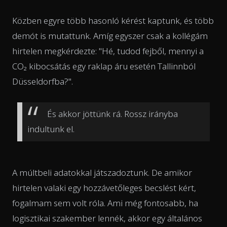
Közben egyre több hasonló kérést kaptunk, és több
demót is mutattunk. Amíg egyszer csak a kollégám
hirtelen megkérdezte: "Hé, tudod fejből, mennyi a
CO₂ kibocsátás egy raklap áru esetén Tallinnból
Düsseldorfba?".
És akkor jöttünk rá. Rossz irányba
indultunk el.
A múltbeli adatokkal játszadoztunk. De amikor
hirtelen valaki egy hozzávetőleges becslést kért,
fogalmam sem volt róla. Ami még fontosabb, ha
logisztikai szakember lennék, akkor egy általános