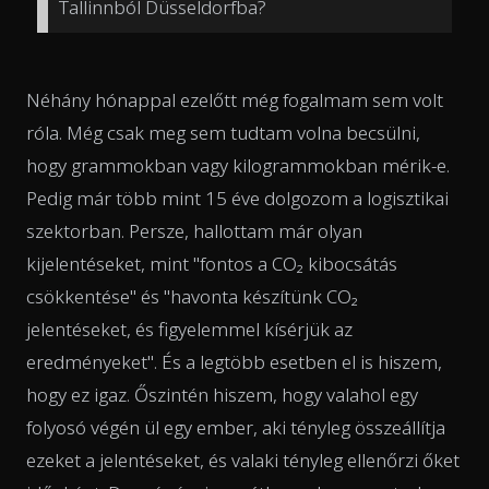
Tallinnból Düsseldorfba?
Néhány hónappal ezelőtt még fogalmam sem volt
róla. Még csak meg sem tudtam volna becsülni,
hogy grammokban vagy kilogrammokban mérik-e.
Pedig már több mint 15 éve dolgozom a logisztikai
szektorban. Persze, hallottam már olyan
kijelentéseket, mint
"fontos a CO₂ kibocsátás
csökkentése"
és
"havonta készítünk CO₂
jelentéseket, és figyelemmel kísérjük az
eredményeket".
És a legtöbb esetben el is hiszem,
hogy ez igaz. Őszintén hiszem, hogy valahol egy
folyosó végén ül egy ember, aki tényleg összeállítja
ezeket a jelentéseket, és valaki tényleg ellenőrzi őket