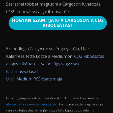
Szeretnél többet megtudni a Cargoson fuvarozási
CO2 kibocsátási algoritmusairól?
HOGYAN SZÁMÍTJA KI A CARGOSON A CO2
KIBOCSÁTÁST
Eredetileg a Cargoson vezérigazgatója, Ülari
Kalamees tette közzé a Mediumon:
CO2 kibocsátás
a logisztikában — valódi ügy vagy csak
kattintásvadász?
Ülari Medium RSS-csatornája
Ezt a blogbejegyzést gépi fordítással fordítottuk le. Ha szeretné,
itt
elolvashatja az eredeti bejegyzést
. Ha hibákat észlel, vagy javaslatai
vannak a fejlesztésre, kérjük, vegye fel a kapcsolatot velem, a