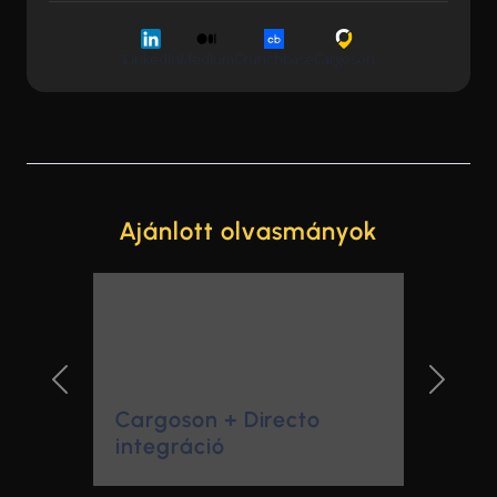
LinkedIn
Medium
Crunchbase
Cargoson
Ajánlott olvasmányok
Previous Slide
Next Sl
Cargoson + Directo
integráció