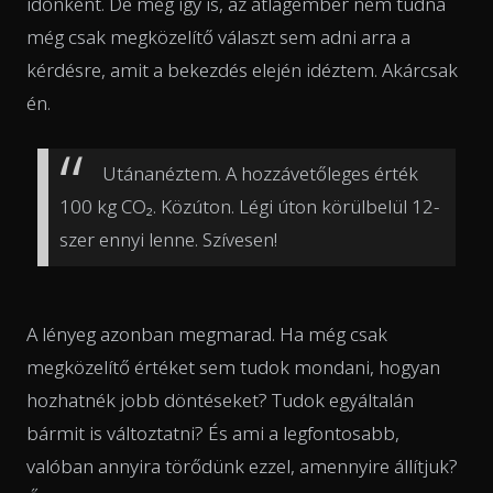
időnként. De még így is, az átlagember nem tudna
még csak megközelítő választ sem adni arra a
kérdésre, amit a bekezdés elején idéztem. Akárcsak
én.
Utánanéztem. A hozzávetőleges érték
100 kg CO₂. Közúton. Légi úton körülbelül 12-
szer ennyi lenne. Szívesen!
A lényeg azonban megmarad. Ha még csak
megközelítő értéket sem tudok mondani, hogyan
hozhatnék jobb döntéseket? Tudok egyáltalán
bármit is változtatni? És ami a legfontosabb,
valóban annyira törődünk ezzel, amennyire állítjuk?