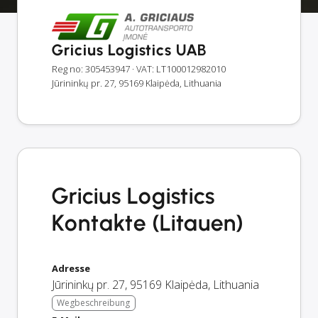
Gricius Logistics UAB
Reg no: 305453947
· VAT: LT100012982010
Jūrininkų pr. 27, 95169 Klaipėda, Lithuania
Gricius Logistics
Kontakte (Litauen)
Adresse
Jūrininkų pr. 27
,
95169
Klaipėda
,
Lithuania
Wegbeschreibung