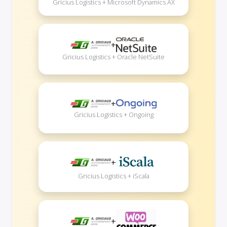
Gricius Logistics + Microsoft Dynamics AX
+
Gricius Logistics + Oracle NetSuite
+
Gricius Logistics + Ongoing
+
Gricius Logistics + iScala
+