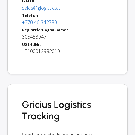
E-Mail
sales@glogistics.lt
Telefon
+370 46 342780
Registrierungsnummer
305453947
USt-IdNr.
LT100012982010
Gricius Logistics
Tracking
Spediteur bietet keine universelle