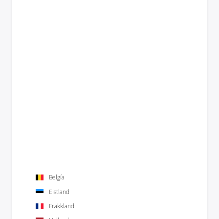
Belgía
Eistland
Frakkland