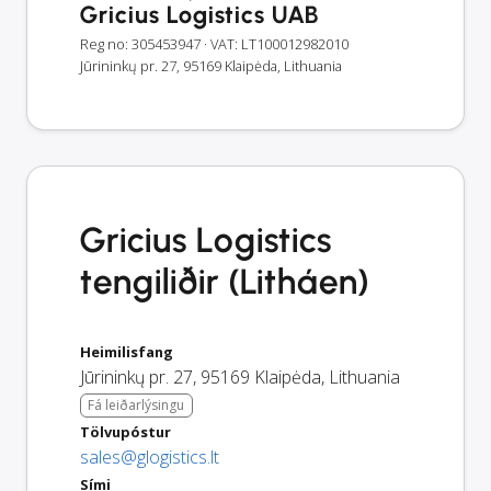
Gricius Logistics UAB
Reg no: 305453947
· VAT: LT100012982010
Jūrininkų pr. 27, 95169 Klaipėda, Lithuania
Gricius Logistics
tengiliðir (Litháen)
Heimilisfang
Jūrininkų pr. 27
,
95169
Klaipėda
,
Lithuania
Fá leiðarlýsingu
Tölvupóstur
sales@glogistics.lt
Sími