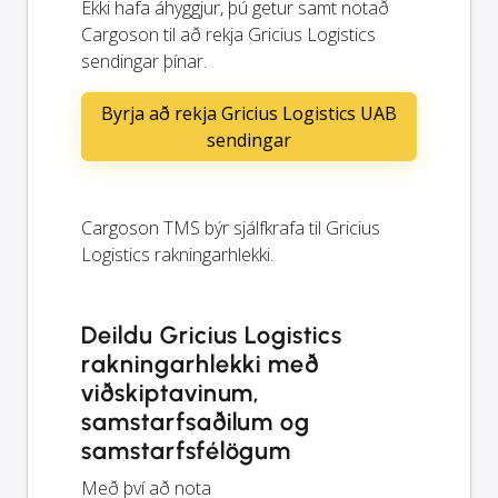
Ekki hafa áhyggjur, þú getur samt notað
Cargoson til að rekja Gricius Logistics
sendingar þínar.
Byrja að rekja Gricius Logistics UAB
sendingar
Cargoson TMS býr sjálfkrafa til Gricius
Logistics rakningarhlekki.
Deildu Gricius Logistics
rakningarhlekki með
viðskiptavinum,
samstarfsaðilum og
samstarfsfélögum
Með því að nota