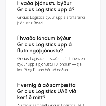
Hvaða þjónustu býður
Gricius Logistics upp á?
Gricius Logistics býður upp á eftirfarandi
þjónustu:
Road
.
Í hvaða löndum býður
Gricius Logistics upp á
flutningaþjónustu?
Gricius Logistics er staðsett í Litháen, en
býður upp á þjónustu í 9 löndum — sjá
kortið og listann hér að neðan.
Hvernig á að samþætta
Gricius Logistics UAB við
kerfið mitt?
Þú getur samþætt Gricius Logistics UAB