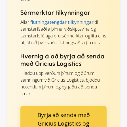
Sérmerktar tilkynningar
Allar
flutningatengdar tilkynningar
til
samstarfsaðila þinna, viðskiptavina og
samstarfsfélaga eru sérmerktar og líta eins
út, óháð því hvaða flutningsaðila þú notar.
Hvernig á að byrja að senda
með Gricius Logistics
Hladdu upp verðum þínum og öðrum
samningum við Gricius Logistics, bjóddu
notendum þínum og byrjaðu að senda
strax.
Byrja að senda með
Gricius Logistics og