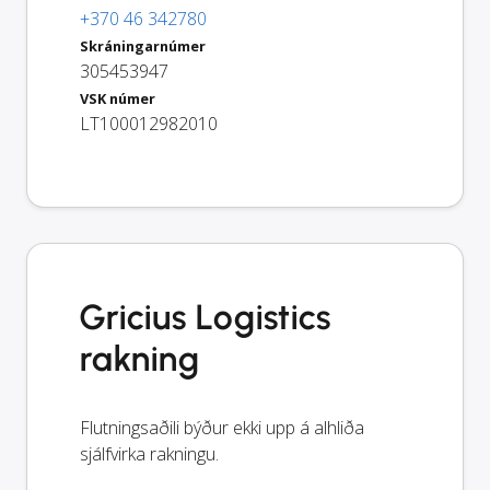
+370 46 342780
Skráningarnúmer
305453947
VSK númer
LT100012982010
Gricius Logistics
rakning
Flutningsaðili býður ekki upp á alhliða
sjálfvirka rakningu.