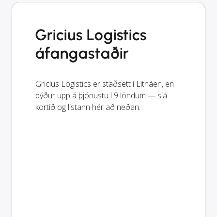
Gricius Logistics
áfangastaðir
Gricius Logistics er staðsett í Litháen, en
býður upp á þjónustu í 9 löndum — sjá
kortið og listann hér að neðan.