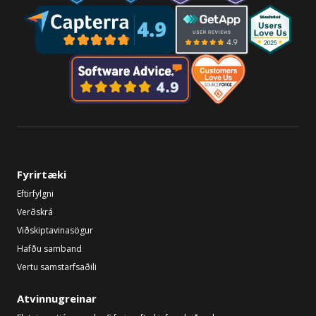
Fyrirtæki
Eftirfylgni
Verðskrá
Viðskiptavinasögur
Hafðu samband
Vertu samstarfsaðili
Atvinnugreinar