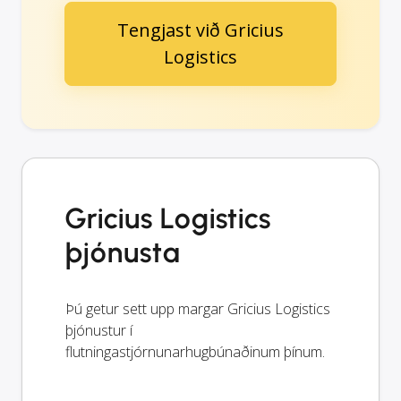
Tengjast við Gricius
Logistics
Gricius Logistics
þjónusta
Þú getur sett upp margar Gricius Logistics
þjónustur í
flutningastjórnunarhugbúnaðinum þínum.