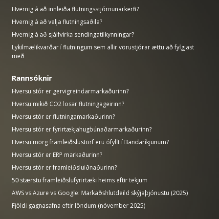
Hvernig á að innleiða flutningsstjórnunarkerfi?
Hvernig á að velja flutningsaðila?
Hvernig á að sjálfvirka sendingatilkynningar?
Lykilmælikvarðar í flutningum sem allir vörustjórar ættu að fylgjast
með
Rannsóknir
Hversu stór er gervigreindarmarkaðurinn?
Hversu mikið CO2 losar flutningageirinn?
Hversu stór er flutningamarkaðurinn?
Hversu stór er fyrirtækjahugbúnaðarmarkaðurinn?
Hversu mörg framleiðslustörf eru ófyllt í Bandaríkjunum?
Hversu stór er ERP markaðurinn?
Hversu stór er framleiðsluiðnaðurinn?
50 stærstu framleiðslufyrirtæki heims eftir tekjum
AWS vs Azure vs Google: Markaðshlutdeild skýjaþjónustu (2025)
Fjöldi gagnasafna eftir löndum (nóvember 2025)