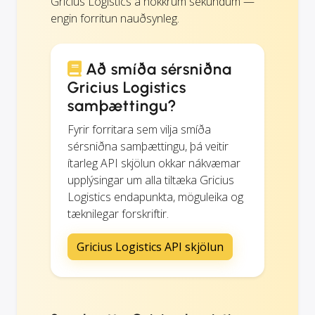
Gricius Logistics á nokkrum sekúndum —
engin forritun nauðsynleg.
Að smíða sérsniðna
Gricius Logistics
samþættingu?
Fyrir forritara sem vilja smíða
sérsniðna samþættingu, þá veitir
ítarleg API skjölun okkar nákvæmar
upplýsingar um alla tiltæka Gricius
Logistics endapunkta, möguleika og
tæknilegar forskriftir.
Gricius Logistics API skjölun