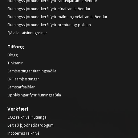
Flutningsstjórnunarkerfi fyrir raftækjaframleiðendur
Flutningsstjórnunarkerfi fyrir efnaframleiðendur
Flutningsstjórnunarkerfi fyrir málm- og vélaframleiðendur
Flutningsstjórnunarkerfi fyrir prentun og pökkun
Sjá allar atvinnugreinar
Tilföng
Blogg
Tilvísanir
Samþættingar flutningsaðila
ERP samþættingar
Samstarfsaðilar
Upplýsingar fyrir flutningsaðila
Verkfæri
CO2 reiknivél flutninga
Leit að þjóðhátíðardögum
Incoterms reiknivél