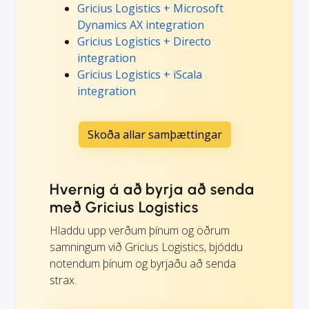
Gricius Logistics + Microsoft
Dynamics AX integration
Gricius Logistics + Directo
integration
Gricius Logistics + iScala
integration
Skoða allar samþættingar
Hvernig á að byrja að senda
með Gricius Logistics
Hladdu upp verðum þínum og öðrum
samningum við Gricius Logistics, bjóddu
notendum þínum og byrjaðu að senda
strax.