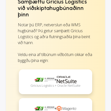
Samþættu Gricius Logistics
við viðskiptahugbúnaðinn
þinn
Notar þú ERP, netverslun eða WMS
hugbúnað? Þú getur samþætt Gricius
Logistics og aðra flutningsaðila þína beint
við hann.
Veldu eina af tilbúnum viðbótum okkar eða
byggðu þína eigin:
+
Gricius Logistics + Oracle NetSuite
+