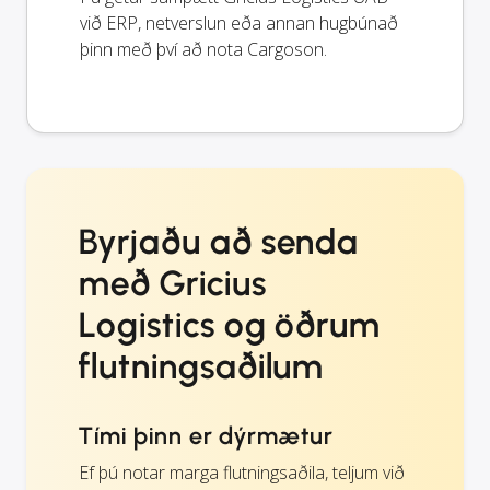
við ERP, netverslun eða annan hugbúnað
þinn með því að nota Cargoson.
Byrjaðu að senda
með Gricius
Logistics og öðrum
flutningsaðilum
Tími þinn er dýrmætur
Ef þú notar marga flutningsaðila, teljum við