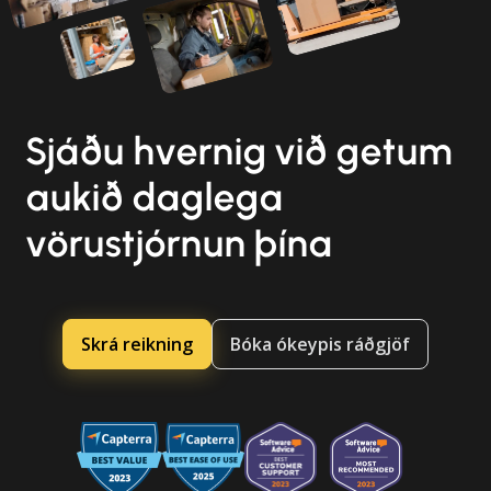
Sjáðu hvernig við getum
aukið daglega
vörustjórnun þína
Skrá reikning
Bóka ókeypis ráðgjöf