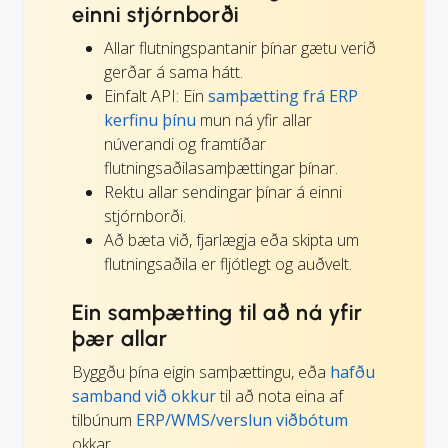
einni stjórnborði
Allar flutningspantanir þínar gætu verið
gerðar á sama hátt.
Einfalt API: Ein
samþætting frá ERP
kerfinu þínu
mun ná yfir allar
núverandi og framtíðar
flutningsaðilasamþættingar þínar.
Rektu allar sendingar þínar á einni
stjórnborði.
Að bæta við, fjarlægja eða skipta um
flutningsaðila er fljótlegt og auðvelt.
Ein samþætting til að ná yfir
þær allar
Byggðu þína eigin samþættingu, eða
hafðu
samband við okkur
til að nota eina af
tilbúnum
ERP/WMS/verslun viðbótum
okkar.