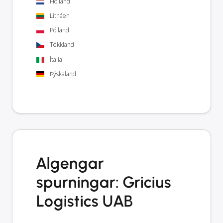
Holland
Litháen
Pólland
Tékkland
Ítalía
Þýskaland
Algengar
spurningar: Gricius
Logistics UAB