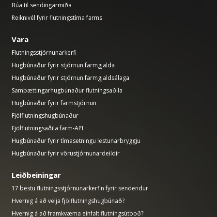
Búa til sendingarmiða
Reiknivél fyrir flutningstíma farms
Vara
Flutningsstjórnunarkerfi
Hugbúnaður fyrir stjórnun farmgjalda
Hugbúnaður fyrir stjórnun farmgjaldsálaga
Samþættingarhugbúnaður flutningsaðila
Hugbúnaður fyrir farmstjórnun
Fjölflutningshugbúnaður
Fjölflutningsaðila farm-API
Hugbúnaður fyrir tímasetningu lestunarbryggju
Hugbúnaður fyrir vörustjórnunardeildir
Leiðbeiningar
17 bestu flutningsstjórnunarkerfin fyrir sendendur
Hvernig á að velja fjölflutningshugbúnað?
Hvernig á að framkvæma einfalt flutningsútboð?