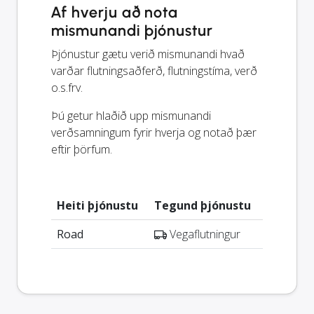
Af hverju að nota
mismunandi þjónustur
Þjónustur gætu verið mismunandi hvað
varðar flutningsaðferð, flutningstíma, verð
o.s.frv.
Þú getur hlaðið upp mismunandi
verðsamningum fyrir hverja og notað þær
eftir þörfum.
Heiti þjónustu
Tegund þjónustu
Road
Vegaflutningur