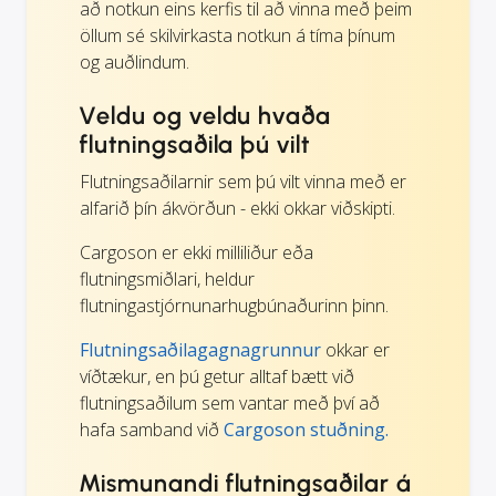
að notkun eins kerfis til að vinna með þeim
öllum sé skilvirkasta notkun á tíma þínum
og auðlindum.
Veldu og veldu hvaða
flutningsaðila þú vilt
Flutningsaðilarnir sem þú vilt vinna með er
alfarið þín ákvörðun - ekki okkar viðskipti.
Cargoson er ekki milliliður eða
flutningsmiðlari, heldur
flutningastjórnunarhugbúnaðurinn þinn.
Flutningsaðilagagnagrunnur
okkar er
víðtækur, en þú getur alltaf bætt við
flutningsaðilum sem vantar með því að
hafa samband við
Cargoson stuðning.
Mismunandi flutningsaðilar á