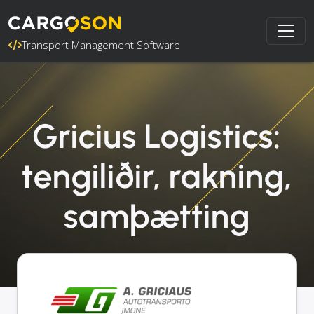
Transport Management Software
Gricius Logistics:
tengiliðir, rakning,
samþætting