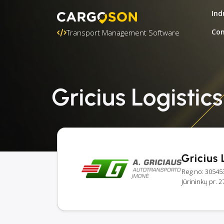
Ind
Con
Transport Management Software
Gricius Logistic
Gricius 
Reg no: 30545
Jūrininkų pr. 2