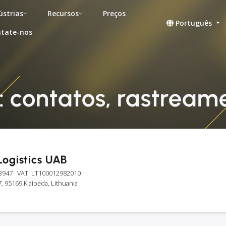
ústrias
Recursos
Preços
Português
tate-nos
s: contatos, rastrea
Logistics UAB
3947
· VAT: LT100012982010
7, 95169 Klaipėda, Lithuania