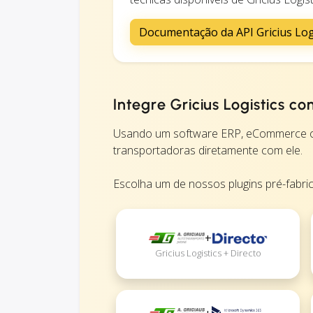
Documentação da API Gricius Log
Integre Gricius Logistics c
Usando um software ERP, eCommerce ou 
transportadoras diretamente com ele.
Escolha um de nossos plugins pré-fabri
+
Gricius Logistics + Directo