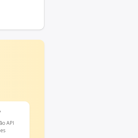
?
ão API
ões