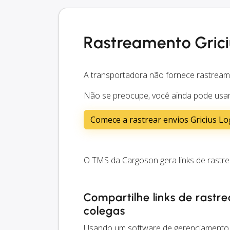
Rastreamento Griciu
A transportadora não fornece rastream
Não se preocupe, você ainda pode usar 
Comece a rastrear envios Gricius Lo
O TMS da Cargoson gera links de rastre
Compartilhe links de rastre
colegas
Usando um software de gerenciamento de