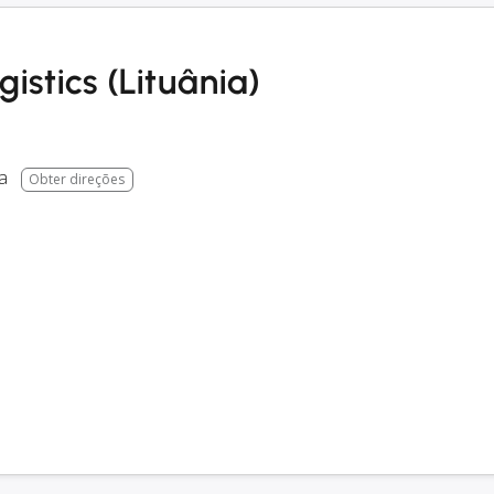
istics (Lituânia)
a
Obter direções