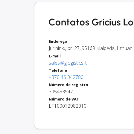
Contatos Gricius Log
Endereço
Jūrininkų pr. 27
,
95169
Klaipėda
,
Lithuani
E-mail
sales@glogistics.lt
Telefone
+370 46 342780
Número de registro
305453947
Número de VAT
LT100012982010