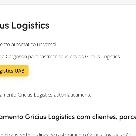
s Logistics
ento automático universal.
a Cargoson para rastrear seus envios Gricius Logistics.
gistics UAB
amento Gricius Logistics automaticamente.
amento Gricius Logistics com clientes, parc
 transporte, os links de rastreamento Gricius Logistics são