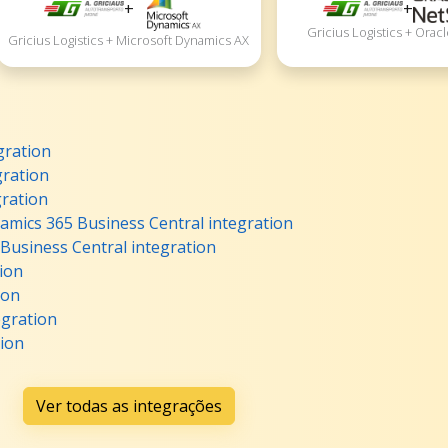
+
+
Gricius Logistics + Orac
Gricius Logistics + Microsoft Dynamics AX
gration
gration
gration
namics 365 Business Central integration
 Business Central integration
tion
ion
egration
tion
Ver todas as integrações