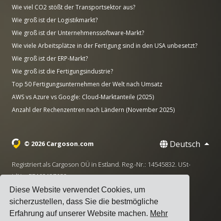
Wie viel CO2 stößt der Transportsektor aus?
Wie groß ist der Logistikmarkt?
Wie groß ist der Unternehmenssoftware-Markt?
Wie viele Arbeitsplätze in der Fertigung sind in den USA unbesetzt?
Wie groß ist der ERP-Markt?
Wie groß ist die Fertigungsindustrie?
Top 50 Fertigungsunternehmen der Welt nach Umsatz
AWS vs Azure vs Google: Cloud-Marktanteile (2025)
Anzahl der Rechenzentren nach Ländern (November 2025)
Deutsch
© 2026 Cargoson.com
Registriert als Cargoson OÜ in Estland. Reg.-Nr.: 14545832. USt-
IdNr.: EE102137680.
Diese Website verwendet Cookies, um
Hauptsitz: Pärnu mnt. 141, 11314 Tallinn, Estland
sicherzustellen, dass Sie die bestmögliche
·
+372 5555 0028
hello@cargoson.com
Erfahrung auf unserer Website machen.
Mehr