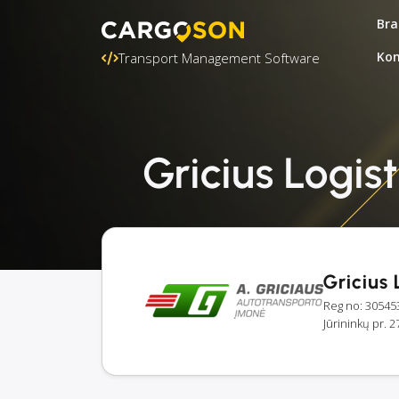
Bra
Kon
Transport Management Software
Gricius Logist
Gricius 
Reg no: 30545
Jūrininkų pr. 2