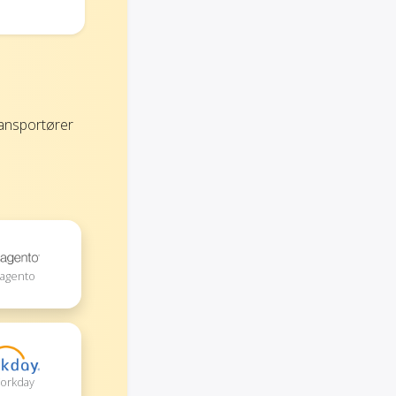
ransportører
Magento
Workday