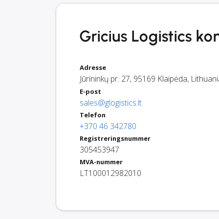
Gricius Logistics ko
Adresse
Jūrininkų pr. 27
,
95169
Klaipėda
,
Lithuani
E-post
sales@glogistics.lt
Telefon
+370 46 342780
Registreringsnummer
305453947
MVA-nummer
LT100012982010