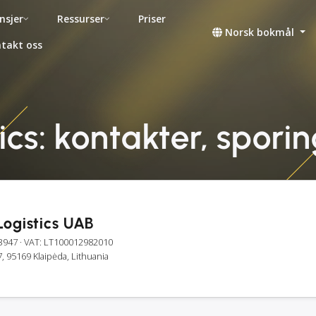
nsjer
Ressurser
Priser
Norsk bokmål
takt oss
ics: kontakter, spori
Logistics UAB
3947
· VAT: LT100012982010
7, 95169 Klaipėda, Lithuania