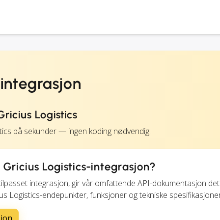
 integrasjon
icius Logistics
stics på sekunder — ingen koding nødvendig.
 Gricius Logistics-integrasjon?
tilpasset integrasjon, gir vår omfattende API-dokumentasjon deta
ius Logistics-endepunkter, funksjoner og tekniske spesifikasjoner
sjon