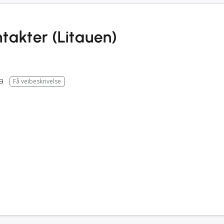
ntakter (Litauen)
a
Få veibeskrivelse