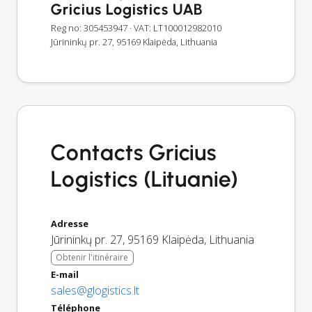
Gricius Logistics UAB
Reg no: 305453947
· VAT: LT100012982010
Jūrininkų pr. 27, 95169 Klaipėda, Lithuania
Contacts Gricius
Logistics (Lituanie)
Adresse
Jūrininkų pr. 27
,
95169
Klaipėda
,
Lithuania
Obtenir l'itinéraire
E-mail
sales@glogistics.lt
Téléphone