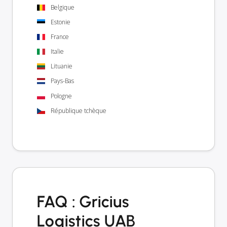
Belgique
Estonie
France
Italie
Lituanie
Pays-Bas
Pologne
République tchèque
FAQ : Gricius
Logistics UAB