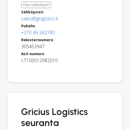
Hae reittiohjeet
Sähköposti
sales@glogistics.lt
Puhelin
+370 46 342780
Rekisterinumero
305453947
ALV-numero
LT100012982010
Gricius Logistics
seuranta