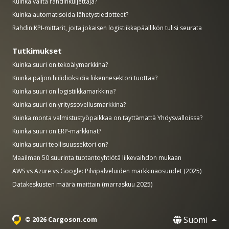
Kuinka valita rahdinkuljettaja?
Kuinka automatisoida lähetystiedotteet?
Rahdin KPI-mittarit, joita jokaisen logistiikkapäällikön tulisi seurata
Tutkimukset
Kuinka suuri on tekoälymarkkina?
Kuinka paljon hiilidioksidia liikennesektori tuottaa?
Kuinka suuri on logistiikkamarkkina?
Kuinka suuri on yrityssovellusmarkkina?
Kuinka monta valmistustyöpaikkaa on täyttämättä Yhdysvalloissa?
Kuinka suuri on ERP-markkinat?
Kuinka suuri teollisuussektori on?
Maailman 50 suurinta tuotantoyhtiötä liikevaihdon mukaan
AWS vs Azure vs Google: Pilvipalveluiden markkinaosuudet (2025)
Datakeskusten määrä maittain (marraskuu 2025)
Suomi
© 2026 Cargoson.com