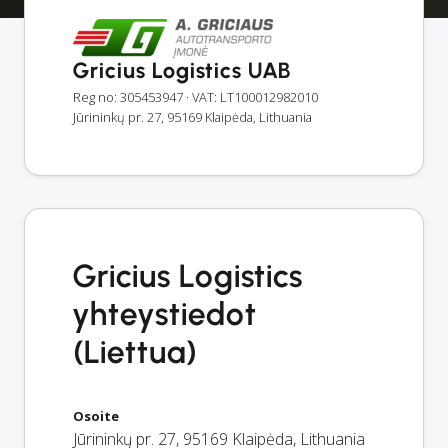
Gricius Logistics UAB
Reg no: 305453947
· VAT: LT100012982010
Jūrininkų pr. 27, 95169 Klaipėda, Lithuania
Gricius Logistics
yhteystiedot
(Liettua)
Osoite
Jūrininkų pr. 27
,
95169
Klaipėda
,
Lithuania