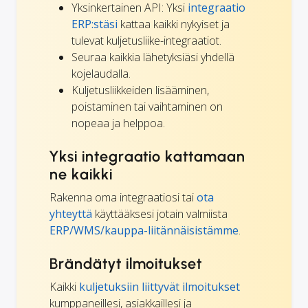
Yksinkertainen API: Yksi
integraatio
ERP:stäsi
kattaa kaikki nykyiset ja
tulevat kuljetusliike-integraatiot.
Seuraa kaikkia lähetyksiäsi yhdellä
kojelaudalla.
Kuljetusliikkeiden lisääminen,
poistaminen tai vaihtaminen on
nopeaa ja helppoa.
Yksi integraatio kattamaan
ne kaikki
Rakenna oma integraatiosi tai
ota
yhteyttä
käyttääksesi jotain valmiista
ERP/WMS/kauppa-liitännäisistämme
.
Brändätyt ilmoitukset
Kaikki
kuljetuksiin liittyvät ilmoitukset
kumppaneillesi, asiakkaillesi ja