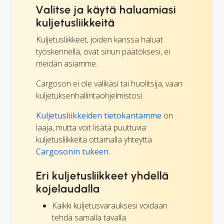
Valitse ja käytä haluamiasi
kuljetusliikkeitä
Kuljetusliikkeet, joiden kanssa haluat
työskennellä, ovat sinun päätöksesi, ei
meidän asiamme.
Cargoson ei ole välikäsi tai huolitsija, vaan
kuljetuksenhallintaohjelmistosi.
Kuljetusliikkeiden tietokantamme
on
laaja, mutta voit lisätä puuttuvia
kuljetusliikkeitä ottamalla yhteyttä
Cargosonin tukeen.
Eri kuljetusliikkeet yhdellä
kojelaudalla
Kaikki kuljetusvarauksesi voidaan
tehdä samalla tavalla.