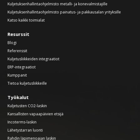
Kuljetuksenhallintaohjelmisto metalli- ja konevalmistajille
Kuljetuksenhallintaohjelmisto painatus- ja pakkausalan yrityksille
Katso kaikki toimialat
Resurssit
Blogi
Referenssit
Kuljetusliikkeiden integraatiot
ERP-integraatiot
Kumppanit
Tietoa kuljetusliikkeille
Työkalut
Kuljetusten CO2-laskin
Kansallisten vapaapäivien etsijä
Incoterms-laskin
Lähetystarran luonti
Rahdin läpimenoajan laskin