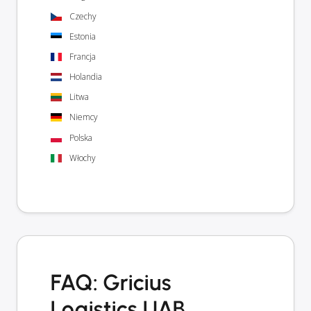
Czechy
Estonia
Francja
Holandia
Litwa
Niemcy
Polska
Włochy
FAQ: Gricius
Logistics UAB