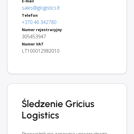
E-mail
sales@glogistics.lt
Telefon
+370 46 342780
Numer rejestracyjny
305453947
Numer VAT
LT100012982010
Śledzenie Gricius
Logistics
Przewoźnik nie zapewnia uniwersalnego