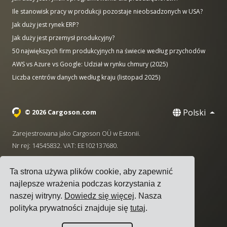
Ile stanowisk pracy w produkcji pozostaje nieobsadzonych w USA?
Jak duży jest rynek ERP?
Jak duży jest przemysł produkcyjny?
50 największych firm produkcyjnych na świecie według przychodów
AWS vs Azure vs Google: Udział w rynku chmury (2025)
Liczba centrów danych według kraju (listopad 2025)
Polski
© 2026 Cargoson.com
Zarejestrowana jako Cargoson OÜ w Estonii.
Nr rej: 14545832. VAT: EE102137680.
Siedziba: Pärnu mnt. 141, 11314 Tallinn, Estonia
Ta strona używa plików cookie, aby zapewnić
·
+372 5555 0028
hello@cargoson.com
najlepsze wrażenia podczas korzystania z
naszej witryny.
Dowiedz się więcej
. Nasza
Warunki korzystania z usługi
|
Polityka Prywatności
|
polityka prywatności znajduje się
tutaj
.
Polityka plików cookie