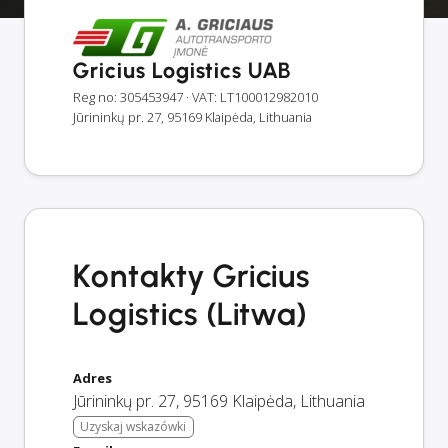
Gricius Logistics UAB
Reg no: 305453947
· VAT: LT100012982010
Jūrininkų pr. 27, 95169 Klaipėda, Lithuania
Kontakty Gricius
Logistics (Litwa)
Adres
Jūrininkų pr. 27
,
95169
Klaipėda
,
Lithuania
Uzyskaj wskazówki