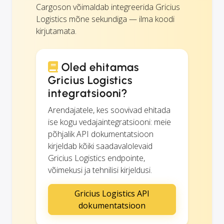
Cargoson võimaldab integreerida Gricius
Logistics mõne sekundiga — ilma koodi
kirjutamata.
Oled ehitamas
Gricius Logistics
integratsiooni?
Arendajatele, kes soovivad ehitada
ise kogu vedajaintegratsiooni: meie
põhjalik API dokumentatsioon
kirjeldab kõiki saadavalolevaid
Gricius Logistics endpointe,
võimekusi ja tehnilisi kirjeldusi.
Gricius Logistics API
dokumentatsioon