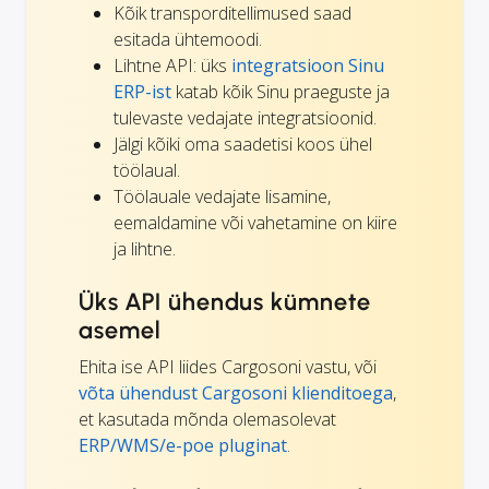
Kõik transporditellimused saad
esitada ühtemoodi.
Lihtne API: üks
integratsioon Sinu
ERP-ist
katab kõik Sinu praeguste ja
tulevaste vedajate integratsioonid.
Jälgi kõiki oma saadetisi koos ühel
töölaual.
Töölauale vedajate lisamine,
eemaldamine või vahetamine on kiire
ja lihtne.
Üks API ühendus kümnete
asemel
Ehita ise API liides Cargosoni vastu, või
võta ühendust Cargosoni klienditoega
,
et kasutada mõnda olemasolevat
ERP/WMS/e-poe
pluginat
.