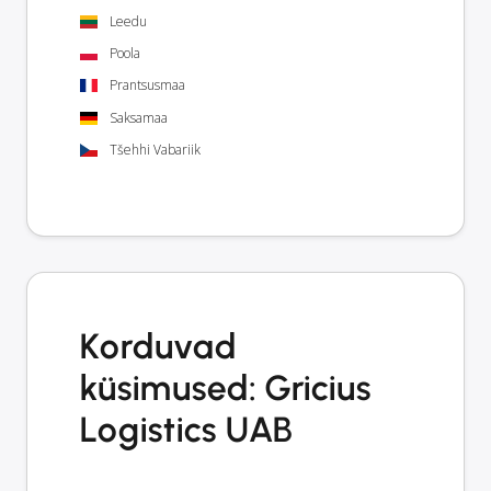
Leedu
Poola
Prantsusmaa
Saksamaa
Tšehhi Vabariik
Korduvad
küsimused: Gricius
Logistics UAB