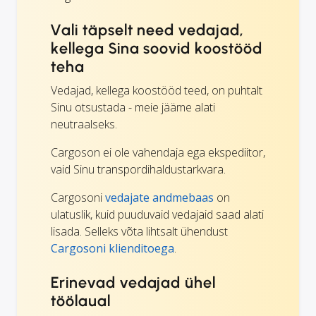
Vali täpselt need vedajad,
kellega Sina soovid koostööd
teha
Vedajad, kellega koostööd teed, on puhtalt
Sinu otsustada - meie jääme alati
neutraalseks.
Cargoson ei ole vahendaja ega ekspediitor,
vaid Sinu transpordihaldustarkvara.
Cargosoni
vedajate andmebaas
on
ulatuslik, kuid puuduvaid vedajaid saad alati
lisada. Selleks võta lihtsalt ühendust
Cargosoni klienditoega
.
Erinevad vedajad ühel
töölaual