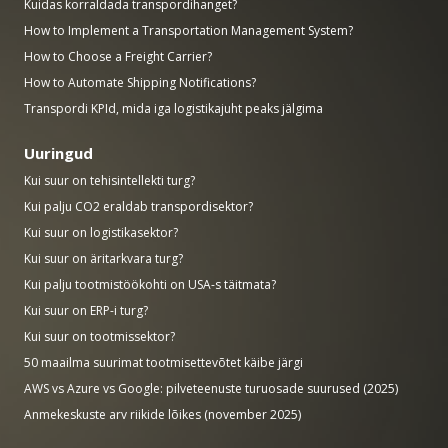
Kuidas korraldada transpordihanget?
How to Implement a Transportation Management System?
How to Choose a Freight Carrier?
How to Automate Shipping Notifications?
Transpordi KPId, mida iga logistikajuht peaks jälgima
Uuringud
Kui suur on tehisintellekti turg?
Kui palju CO2 eraldab transpordisektor?
Kui suur on logistikasektor?
Kui suur on äritarkvara turg?
Kui palju tootmistöökohti on USA-s täitmata?
Kui suur on ERP-i turg?
Kui suur on tootmissektor?
50 maailma suurimat tootmisettevõtet käibe järgi
AWS vs Azure vs Google: pilveteenuste turuosade suurused (2025)
Anmekeskuste arv riikide lõikes (november 2025)