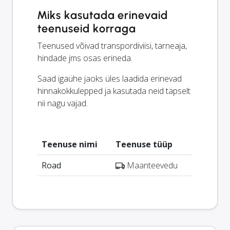
Miks kasutada erinevaid
teenuseid korraga
Teenused võivad transpordiviisi, tarneaja,
hindade jms osas erineda.
Saad igaühe jaoks üles laadida erinevad
hinnakokkulepped ja kasutada neid täpselt
nii nagu vajad.
Teenuse nimi
Teenuse tüüp
Road
Maanteevedu