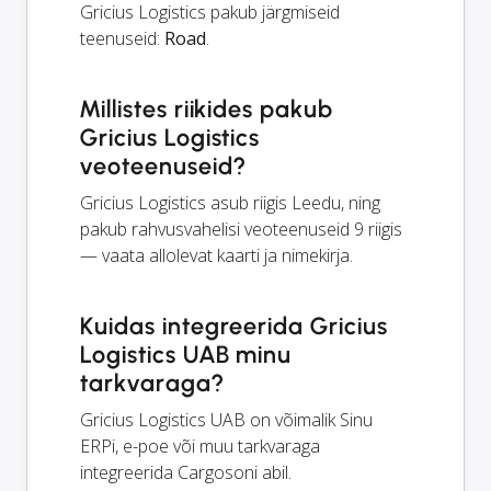
Gricius Logistics pakub järgmiseid
teenuseid:
Road
.
Millistes riikides pakub
Gricius Logistics
veoteenuseid?
Gricius Logistics asub riigis Leedu, ning
pakub rahvusvahelisi veoteenuseid 9 riigis
— vaata allolevat kaarti ja nimekirja.
Kuidas integreerida Gricius
Logistics UAB minu
tarkvaraga?
Gricius Logistics UAB on võimalik Sinu
ERPi, e-poe või muu tarkvaraga
integreerida Cargosoni abil.