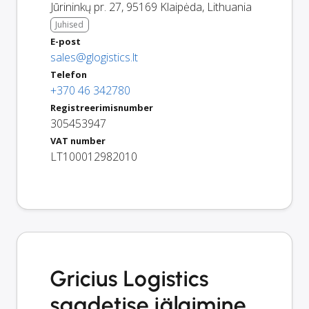
Jūrininkų pr. 27
,
95169
Klaipėda
,
Lithuania
Juhised
E-post
sales@glogistics.lt
Telefon
+370 46 342780
Registreerimisnumber
305453947
VAT number
LT100012982010
Gricius Logistics
saadetise jälgimine