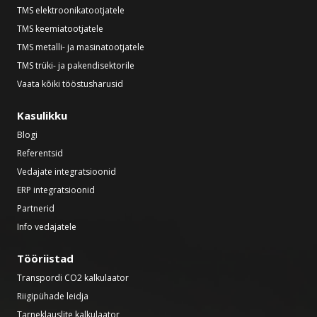
TMS elektroonikatootjatele
TMS keemiatootjatele
TMS metalli- ja masinatootjatele
TMS trüki- ja pakendisektorile
Vaata kõiki tööstusharusid
Kasulikku
Blogi
Referentsid
Vedajate integratsioonid
ERP integratsioonid
Partnerid
Info vedajatele
Tööriistad
Transpordi CO2 kalkulaator
Riigipühade leidja
Tarneklauslite kalkulaator