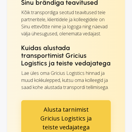
Sinu brändiga teavitused
Kõik transpordiga seotud teavitused teie
partneritele, klientidele ja kolleegidele on
Sinu ettevõtte nime ja logoga ning näevad
välja ühesugused, olenemata vedajast.
Kuidas alustada
transportimist Gricius
Logistics ja teiste vedajatega
Lae üles oma Gricius Logistics hinnad ja
muud kokkulepped, kutsu oma kolleegid ja
saad kohe alustada transpordi tellimisega.
Alusta tarnimist
Gricius Logistics ja
teiste vedajatega