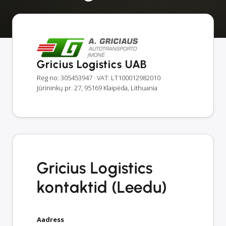
Gricius Logistics UAB
Reg no: 305453947
· VAT: LT100012982010
Jūrininkų pr. 27, 95169 Klaipėda, Lithuania
Gricius Logistics
kontaktid (Leedu)
Aadress