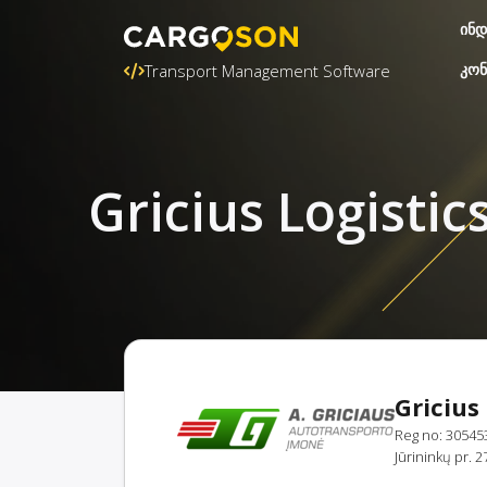
ინდ
კონ
Transport Management Software
Gricius Logisti
Gricius
Reg no: 30545
Jūrininkų pr. 2