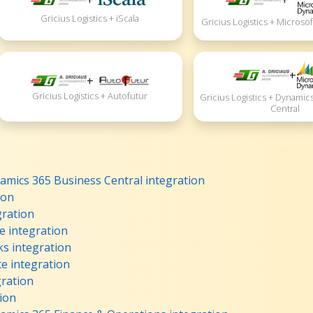
Gricius Logistics + iScala
Gricius Logistics + Microso
+
+
Gricius Logistics + Autofutur
Gricius Logistics + Dynamic
Central
namics 365 Business Central integration
ion
gration
e integration
ks integration
te integration
gration
tion