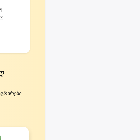
I
cs
ულ
ეგრირება