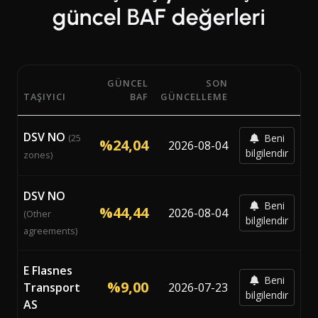
güncel BAF değerleri
GÜNCEL
SON
TAŞIYICI
BAF
GÜNCELLEME
Norveç ülkesinde faaliyet gösteren 11 taşıyıcıdan güncel 
DSV NO
(25
Beni
%24,04
2026-08-04
bilgilendir
zones)
DSV NO
Beni
%44,44
2026-08-04
(Other
bilgilendir
agreements)
E Flasnes
Beni
%9,00
Transport
2026-07-23
bilgilendir
AS