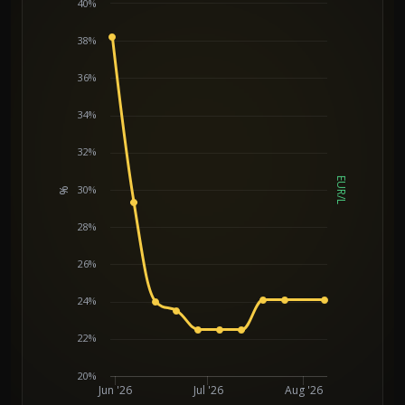
40%
38%
36%
34%
32%
EUR/L
30%
%
Chart
28%
26%
24%
22%
20%
Jun '26
Jul '26
Aug '26