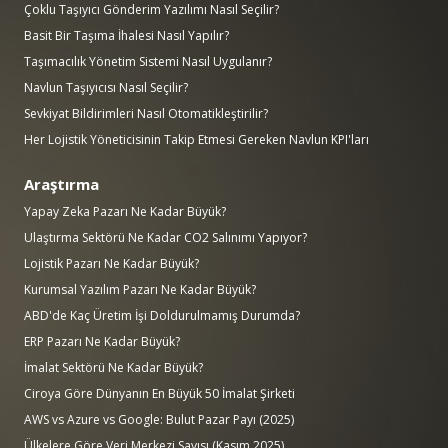
Çoklu Taşıyıcı Gönderim Yazılımı Nasıl Seçilir?
Basit Bir Taşıma İhalesi Nasıl Yapılır?
Taşımacılık Yönetim Sistemi Nasıl Uygulanır?
Navlun Taşıyıcısı Nasıl Seçilir?
Sevkiyat Bildirimleri Nasıl Otomatikleştirilir?
Her Lojistik Yöneticisinin Takip Etmesi Gereken Navlun KPI'ları
Araştırma
Yapay Zeka Pazarı Ne Kadar Büyük?
Ulaştırma Sektörü Ne Kadar CO2 Salınımı Yapıyor?
Lojistik Pazarı Ne Kadar Büyük?
Kurumsal Yazılım Pazarı Ne Kadar Büyük?
ABD'de Kaç Üretim İşi Doldurulmamış Durumda?
ERP Pazarı Ne Kadar Büyük?
İmalat Sektörü Ne Kadar Büyük?
Ciroya Göre Dünyanın En Büyük 50 İmalat Şirketi
AWS vs Azure vs Google: Bulut Pazar Payı (2025)
Ülkelere Göre Veri Merkezi Sayısı (Kasım 2025)