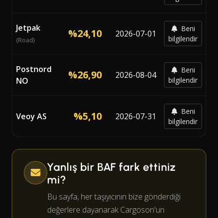
Jetpak
Beni
%24,10
2026-07-01
bilgilendir
(Road)
Postnord
Beni
%26,90
2026-08-04
NO
bilgilendir
Beni
%5,10
Veoy AS
2026-07-31
bilgilendir
Yanlış bir BAF fark ettiniz
mi?
Bu sayfa, her taşıyıcının bize gönderdiği
değerlere dayanarak Cargoson'un