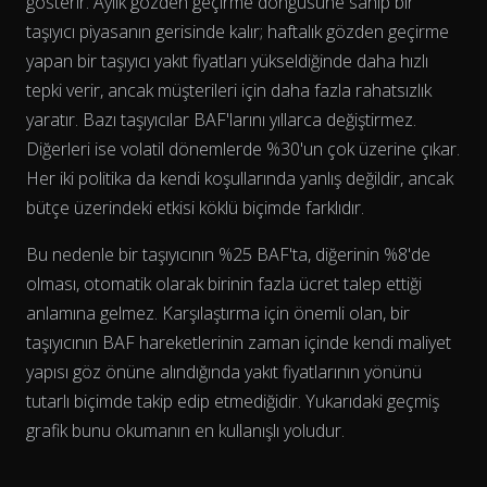
gösterir. Aylık gözden geçirme döngüsüne sahip bir
The chart has 2 Y axes displaying % and EUR/L.
taşıyıcı piyasanın gerisinde kalır; haftalık gözden geçirme
yapan bir taşıyıcı yakıt fiyatları yükseldiğinde daha hızlı
tepki verir, ancak müşterileri için daha fazla rahatsızlık
yaratır. Bazı taşıyıcılar BAF'larını yıllarca değiştirmez.
Diğerleri ise volatil dönemlerde %30'un çok üzerine çıkar.
Her iki politika da kendi koşullarında yanlış değildir, ancak
bütçe üzerindeki etkisi köklü biçimde farklıdır.
Bu nedenle bir taşıyıcının %25 BAF'ta, diğerinin %8'de
olması, otomatik olarak birinin fazla ücret talep ettiği
anlamına gelmez. Karşılaştırma için önemli olan, bir
taşıyıcının BAF hareketlerinin
zaman içinde
kendi maliyet
yapısı göz önüne alındığında yakıt fiyatlarının yönünü
tutarlı biçimde takip edip etmediğidir. Yukarıdaki geçmiş
grafik bunu okumanın en kullanışlı yoludur.