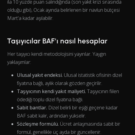
ila 10 yüzde puan salındığında (son yakıt krizi sırasında
olduğu gibi), Ocak ayında belirlenen bir navlun bütçesi
Mart'a kadar aşılabilir.
Taşıyıcılar BAF'ı nasıl hesaplar
Her taşıyıcı kendi metodolojisini yayınlar. Yaygın
yaklaşımlar:
Ulusal yakıt endeksi.
Ulusal istatistik ofisinin dizel
fiyatına bağlı, aylık olarak gözden geçirilir.
Taşıyıcının kendi yakıt maliyeti.
Taşıyıcının fiilen
ödediği toplu dizel fiyatına bağlı.
Sabit bantlar.
Dizel belirli bir eşiği geçene kadar
BAF sabit kalır, ardından yükselir.
Sözleşme formülü.
Ücret anlaşmasında sabit bir
The chart has 1 X axis displaying Time. Data ranges from 202
formül, genellikle üç ayda bir güncellenir.