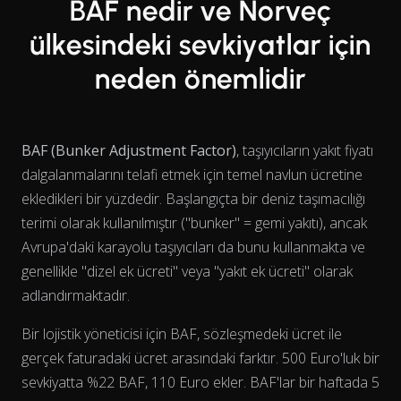
BAF nedir ve Norveç
ülkesindeki sevkiyatlar için
neden önemlidir
BAF (Bunker Adjustment Factor)
, taşıyıcıların yakıt fiyatı
dalgalanmalarını telafi etmek için temel navlun ücretine
ekledikleri bir yüzdedir. Başlangıçta bir deniz taşımacılığı
terimi olarak kullanılmıştır ("bunker" = gemi yakıtı), ancak
Avrupa'daki karayolu taşıyıcıları da bunu kullanmakta ve
genellikle "dizel ek ücreti" veya "yakıt ek ücreti" olarak
adlandırmaktadır.
View as data table, Chart
Bir lojistik yöneticisi için BAF, sözleşmedeki ücret ile
gerçek faturadaki ücret arasındaki farktır. 500 Euro'luk bir
sevkiyatta %22 BAF, 110 Euro ekler. BAF'lar bir haftada 5