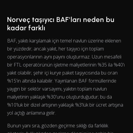
Norveç taşıyıcı BAF'ları neden bu
kadar farklı
BAF, yakıtı karşılamak için temel navlun üzerine eklenen
bir yüzdedir; ancak yakıt, her taşıyıcı için toplam
operasyonlarının aynı
payını
oluşturmaz. Uzun mesafeli
bir FTL operatörünün işletme maliyetlerinin %35 ila %40'ı
yakıt olabilir; şehir içi kurye paket taşıyıcısında bu oran
%15'in altında kalabilir. Yayınlanan BAF formüllerinde
yaygın bir sektör varsayımı, yakıtın toplam navlun
maliyetinin yaklaşık %30'unu oluşturduğudur; bu da
%10'luk bir dizel artışının yaklaşık %3'lük bir ücret artışına
yol açtığı anlamına gelir.
Bunun yanı sıra, gözden geçirme sıklığı da farklılık