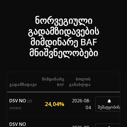
ნორვეგიული
გადამზიდავების
მიმდინარე BAF
მნიშვნელობები
ᲛᲘᲛᲓᲘᲜᲐᲠᲔ
ᲑᲝᲚᲝᲡ
ᲒᲐᲓᲐᲛᲖᲘᲓᲐᲕᲘ
BAF
ᲒᲐᲜᲐᲮᲚᲓᲐ
მიმდინარე Bunker Adjustment Factor (BAF) პროცენტ
DSV NO
2026-08-
(25
24,04%
04
შემატყობინე
zones)
DSV NO