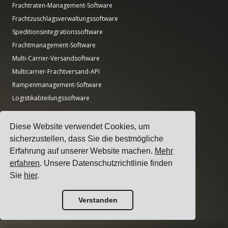
Frachtraten-Management-Software
Frachtzuschlagsverwaltungssoftware
Speditionsintegrationssoftware
Frachtmanagement-Software
Multi-Carrier-Versandsoftware
Multicarrier-Frachtversand-API
Rampenmanagement-Software
Logistikabteilungssoftware
Leitfäden
Diese Website verwendet Cookies, um
Top 17 Transportmanagement-Software für Versender
sicherzustellen, dass Sie die bestmögliche
Wie wählt man eine Multi-Carrier-Versandsoftware aus?
Erfahrung auf unserer Website machen.
Mehr
Wie führt man eine einfache Transportausschreibung durch?
erfahren
. Unsere Datenschutzrichtlinie finden
Wie implementiert man ein Transportmanagementsystem?
Sie
hier
.
Wie wählt man einen Frachtführer aus?
Verstanden
Wie automatisiert man Versandbenachrichtigungen?
Fracht-KPIs, die jeder Logistikmanager verfolgen sollte