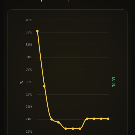
40%
38%
36%
34%
32%
EUR/L
30%
%
Chart
28%
26%
24%
22%