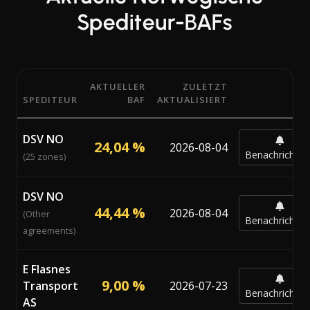
Spediteur-BAFs
AKTUELLER
ZULETZT
SPEDITEUR
BAF
AKTUALISIERT
Aktuelle Bunker Adjustment Factor (BAF) Prozentsätze 
DSV NO
24,04 %
2026-08-04
Benachrichtig
(25 zones)
DSV NO
44,44 %
2026-08-04
(Other
Benachrichtig
agreements)
E Flasnes
9,00 %
Transport
2026-07-23
Benachrichtig
AS