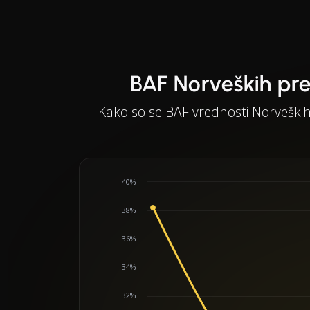
BAF Norveških pre
Kako so se BAF vrednosti Norveški
40%
38%
36%
34%
32%