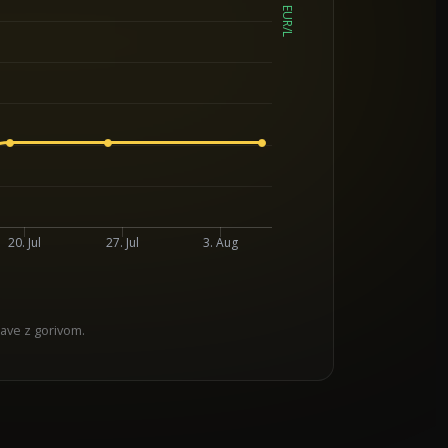
EUR/L
20. Jul
27. Jul
3. Aug
jave z gorivom.