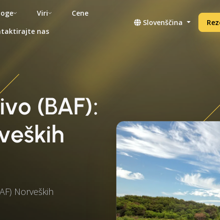
noge
Viri
Cene
Slovenščina
Rez
taktirajte nas
ivo (BAF):
veških
BAF) Norveških