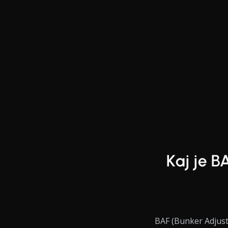
End of interactive chart.
Line chart with 10 data points.
Kaj je B
BAF (Bunker Adjust