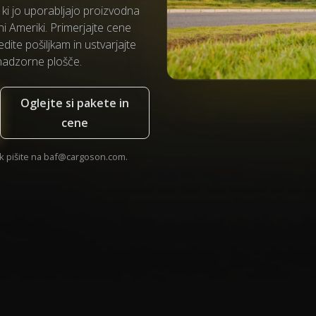
ki jo uporabljajo proizvodna
ni Ameriki. Primerjajte cene
dite pošiljkam in ustvarjajte
nadzorne plošče.
Oglejte si pakete in
cene
 pišite na
baf@cargoson.com
.