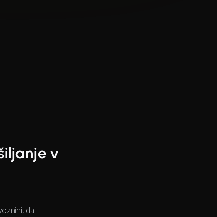
iljanje v
voznini, da