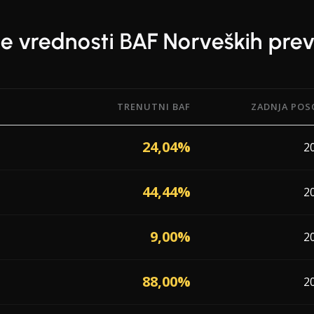
e vrednosti BAF Norveških pre
TRENUTNI BAF
ZADNJA POS
actor) od 11 prevoznikov, ki delujejo v Norveška, z datum
24,04%
2
44,44%
2
9,00%
2
88,00%
2