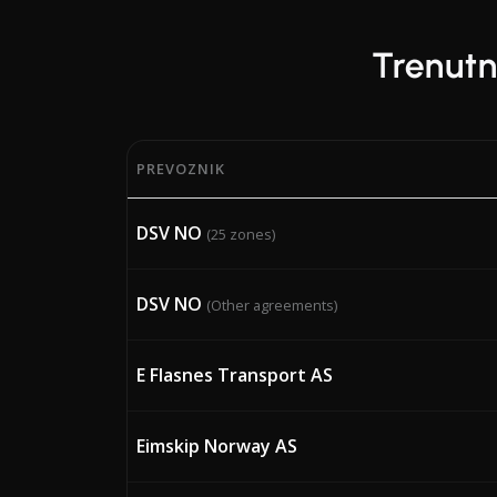
Trenutn
PREVOZNIK
Trenutni odstotki BAF (Bunker Adjustment F
DSV NO
(25 zones)
DSV NO
(Other agreements)
E Flasnes Transport AS
Eimskip Norway AS