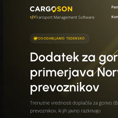
Pa
Kon
Transport Management Software
POSODABLJAMO TEDENSKO
Dodatek za gor
primerjava Nor
prevoznikov
Trenutne vrednosti doplačila za gorivo (
prevoznikov, ki jih javno razkrivajo