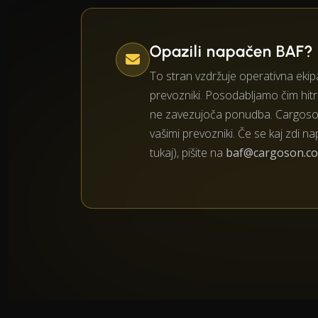
Opazili napačen BAF?
To stran vzdržuje operativna ekipa
prevozniki. Posodabljamo čim hitre
ne zavezujoča ponudba. Cargoson
vašimi prevozniki. Če se kaj zdi na
tukaj), pišite na
baf@cargoson.c