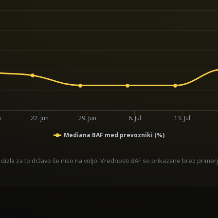
n
22. Jun
29. Jun
6. Jul
13. Jul
Mediana BAF med prevozniki (%)
 dizla za to državo še niso na voljo. Vrednosti BAF so prikazane brez primer