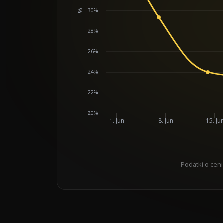
30%
%
Chart
28%
26%
24%
22%
20%
1. Jun
8. Jun
15. Ju
Podatki o ceni