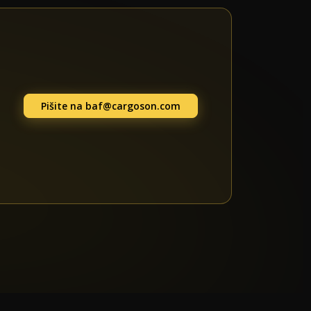
Pišite na
baf@cargoson.com