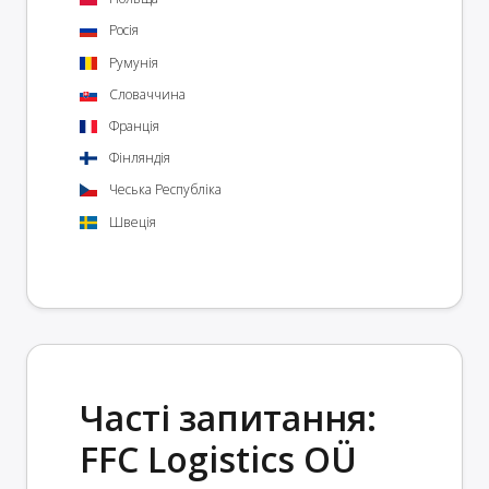
Росія
Румунія
Словаччина
Франція
Фінляндія
Чеська Республіка
Швеція
Часті запитання:
FFC Logistics OÜ