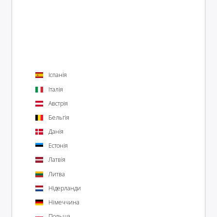
Іспанія
Італія
Австрія
Бельгія
Данія
Естонія
Латвія
Литва
Нідерланди
Німеччина
Польща