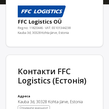
FFC Logistics OÜ
Reg no: 11820446
· VAT: EE101344238
Kauba 3d, 30328 Kohta-Järve, Estonia
Контакти FFC
Logistics (Естонія)
Адреса
Kauba 3d
,
30328
Kohta-Järve
,
Estonia
Отримати маршрут