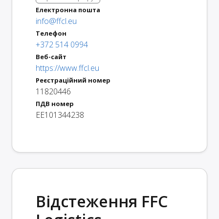
Електронна пошта
info@ffcl.eu
Телефон
+372 514 0994
Веб-сайт
https://www.ffcl.eu
Реєстраційний номер
11820446
ПДВ номер
EE101344238
Відстеження FFC