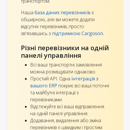
транспортом.
Наша
база даних перевізників
є
обширною, але ви можете додати
відсутніх перевізників, просто
зв'язавшись з
підтримкою Cargoson.
Різні перевізники на одній
панелі управління
Всі ваші транспортні замовлення
можна розміщувати однаково.
Простий API: Одна
інтеграція з
вашого ERP
покриє всі ваші поточні
та майбутні інтеграції з
перевізниками.
Відстежуйте всі ваші відправлення
на одній панелі управління.
Додавання, видалення або зміна
перевізників є швидким і простим.