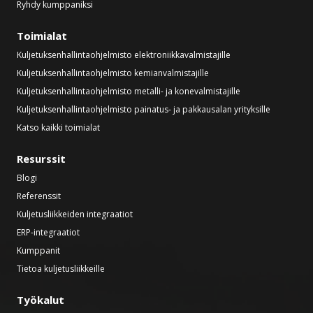
Ryhdy kumppaniksi
Toimialat
Kuljetuksenhallintaohjelmisto elektroniikkavalmistajille
Kuljetuksenhallintaohjelmisto kemianvalmistajille
Kuljetuksenhallintaohjelmisto metalli- ja konevalmistajille
Kuljetuksenhallintaohjelmisto painatus- ja pakkausalan yrityksille
Katso kaikki toimialat
Resurssit
Blogi
Referenssit
Kuljetusliikkeiden integraatiot
ERP-integraatiot
Kumppanit
Tietoa kuljetusliikkeille
Työkalut