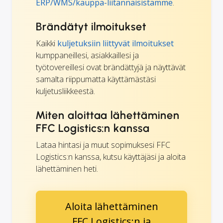
ERP/WMS/kauppa-liitännäisistämme
.
Brändätyt ilmoitukset
Kaikki
kuljetuksiin liittyvät ilmoitukset
kumppaneillesi, asiakkaillesi ja
työtovereillesi ovat brändättyjä ja näyttävät
samalta riippumatta käyttämästäsi
kuljetusliikkeestä.
Miten aloittaa lähettäminen
FFC Logistics:n kanssa
Lataa hintasi ja muut sopimuksesi FFC
Logistics:n kanssa, kutsu käyttäjäsi ja aloita
lähettäminen heti.
Aloita lähettäminen
FFC Logistics:n ja