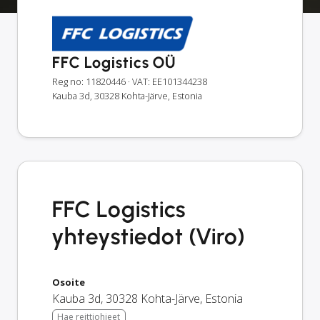
FFC Logistics OÜ
Reg no: 11820446
· VAT: EE101344238
Kauba 3d, 30328 Kohta-Järve, Estonia
FFC Logistics
yhteystiedot (Viro)
Osoite
Kauba 3d
,
30328
Kohta-Järve
,
Estonia
Hae reittiohjeet