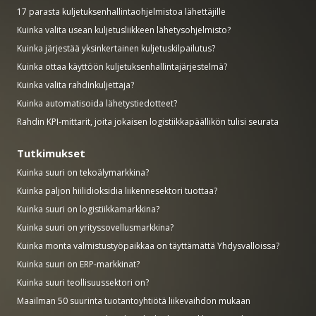
17 parasta kuljetuksenhallintaohjelmistoa lähettäjille
Kuinka valita usean kuljetusliikkeen lähetysohjelmisto?
Kuinka järjestää yksinkertainen kuljetuskilpailutus?
Kuinka ottaa käyttöön kuljetuksenhallintajärjestelmä?
Kuinka valita rahdinkuljettaja?
Kuinka automatisoida lähetystiedotteet?
Rahdin KPI-mittarit, joita jokaisen logistiikkapäällikön tulisi seurata
Tutkimukset
Kuinka suuri on tekoälymarkkina?
Kuinka paljon hiilidioksidia liikennesektori tuottaa?
Kuinka suuri on logistiikkamarkkina?
Kuinka suuri on yrityssovellusmarkkina?
Kuinka monta valmistustyöpaikkaa on täyttämättä Yhdysvalloissa?
Kuinka suuri on ERP-markkinat?
Kuinka suuri teollisuussektori on?
Maailman 50 suurinta tuotantoyhtiötä liikevaihdon mukaan