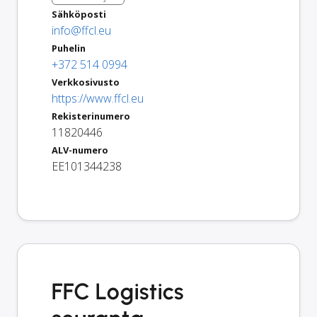
Sähköposti
info@ffcl.eu
Puhelin
+372 514 0994
Verkkosivusto
https://www.ffcl.eu
Rekisterinumero
11820446
ALV-numero
EE101344238
FFC Logistics