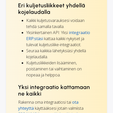
Eri kuljetusliikkeet yhdellä
kojelaudalla
Kaikki kuljetusvarauksesi voidaan
tehdä samalla tavalla.
Yksinkertainen API: Yksi
integraatio
ERP:stäsi
kattaa kaikki nykyiset ja
tulevat kuljetusliike-integraatiot.
Seuraa kaikkia lähetyksiäsi yhdellä
kojelaudalla.
Kuljetusliikkeiden lisääminen,
poistaminen tai vaihtaminen on
nopeaa ja helppoa.
Yksi integraatio kattamaan
ne kaikki
Rakenna oma integraatiosi tai
ota
yhteyttä
käyttääksesi jotain valmiista