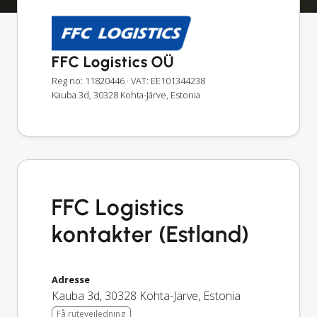
FFC Logistics OÜ
Reg no: 11820446
· VAT: EE101344238
Kauba 3d, 30328 Kohta-Järve, Estonia
FFC Logistics
kontakter (Estland)
Adresse
Kauba 3d
,
30328
Kohta-Järve
,
Estonia
Få rutevejledning