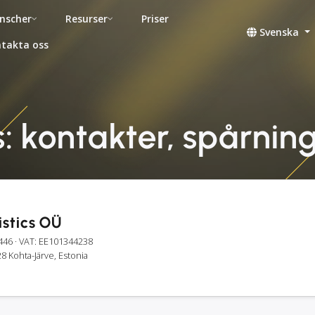
nscher
Resurser
Priser
Svenska
takta oss
s: kontakter, spårning
istics OÜ
446
· VAT: EE101344238
8 Kohta-Järve, Estonia