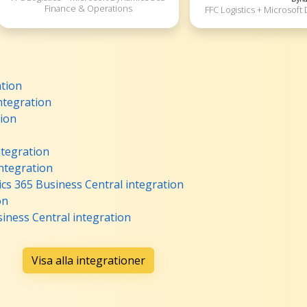
Finance & Operations
FFC Logistics + Microsoft
ation
integration
tion
tegration
integration
cs 365 Business Central integration
on
iness Central integration
Visa alla integrationer