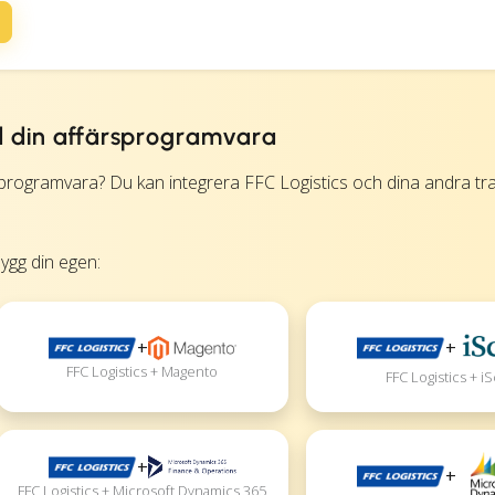
d din affärsprogramvara
programvara? Du kan integrera FFC Logistics och dina andra tr
bygg din egen:
+
+
FFC Logistics + Magento
FFC Logistics + iS
+
+
FFC Logistics + Microsoft Dynamics 365