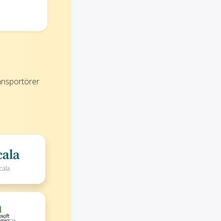
ansportörer
cala