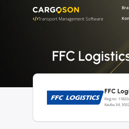
Bra
Kon
Transport Management Software
FFC Logistic
FFC Log
Reg no: 11820
Kauba 3d, 3032