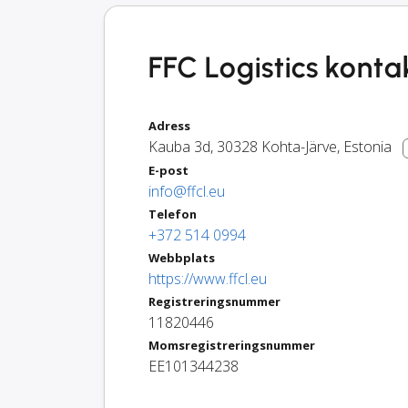
FFC Logistics konta
Adress
Kauba 3d
,
30328
Kohta-Järve
,
Estonia
E-post
info@ffcl.eu
Telefon
+372 514 0994
Webbplats
https://www.ffcl.eu
Registreringsnummer
11820446
Momsregistreringsnummer
EE101344238