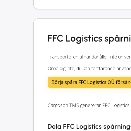
FFC Logistics spårn
Transportören tillhandahåller inte univer
Oroa dig inte, du kan fortfarande använ
Börja spåra FFC Logistics OÜ försän
Cargoson TMS genererar FFC Logistics s
Dela FFC Logistics spårnin