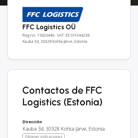
FFC Logistics OÜ
Reg no: 11820446
· VAT: EE101344238
Kauba 3d, 30328 Kohta-Järve, Estonia
Contactos de FFC
Logistics (Estonia)
Dirección
Kauba 3d
,
30328
Kohta-Järve
,
Estonia
Obtener indicaciones