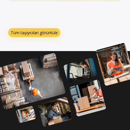
Tüm taşıyıcıları görüntüle