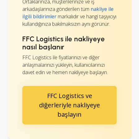
Ortaklarınıza, müşterilerinize ve iş
arkadaşlarınıza gönderilen tüm
nakliye ile
ilgili bildirimler
markalıdır ve hangi taşıyıcıyı
kullandığınıza bakılmaksızın aynı görünür.
FFC Logistics ile nakliyeye
nasıl başlanır
FFC Logistics ile fiyatlarınızı ve diğer
anlaşmalarınızı yükleyin, kullanıcılarınızı
davet edin ve hemen nakliyeye başlayın.
FFC Logistics ve
diğerleriyle nakliyeye
başlayın