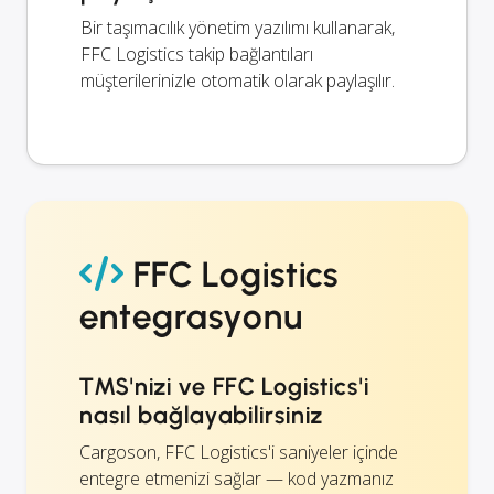
Bir taşımacılık yönetim yazılımı kullanarak,
FFC Logistics takip bağlantıları
müşterilerinizle otomatik olarak paylaşılır.
FFC Logistics
entegrasyonu
TMS'nizi ve FFC Logistics'i
nasıl bağlayabilirsiniz
Cargoson, FFC Logistics'i saniyeler içinde
entegre etmenizi sağlar — kod yazmanız