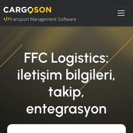
Transport Management Software
FFC Logistics:
iletişim bilgileri,
takip,
entegrasyon