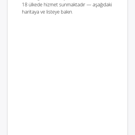
18 ülkede hizmet sunmaktadır — aşağıdaki
haritaya ve listeye bakın.