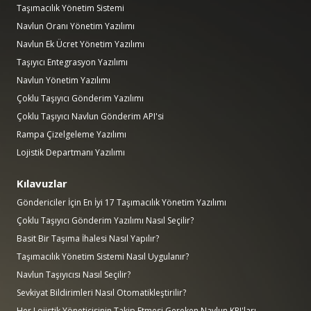
Taşımacılık Yönetim Sistemi
Navlun Oranı Yönetim Yazılımı
Navlun Ek Ücret Yönetim Yazılımı
Taşıyıcı Entegrasyon Yazılımı
Navlun Yönetim Yazılımı
Çoklu Taşıyıcı Gönderim Yazılımı
Çoklu Taşıyıcı Navlun Gönderim API'si
Rampa Çizelgeleme Yazılımı
Lojistik Departmanı Yazılımı
Kılavuzlar
Göndericiler İçin En İyi 17 Taşımacılık Yönetim Yazılımı
Çoklu Taşıyıcı Gönderim Yazılımı Nasıl Seçilir?
Basit Bir Taşıma İhalesi Nasıl Yapılır?
Taşımacılık Yönetim Sistemi Nasıl Uygulanır?
Navlun Taşıyıcısı Nasıl Seçilir?
Sevkiyat Bildirimleri Nasıl Otomatikleştirilir?
Her Lojistik Yöneticisinin Takip Etmesi Gereken Navlun KPI'ları