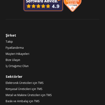
Şirket
Takip
Fiyatlandırma
Müşteri Hikayeleri
Bize Ulaşın
İş Ortağımız Olun
Sektörler
Elektronik Üreticileri için TMS
Kimyasal Üreticileri için TMS
Metal ve Makine Üreticileri için TMS
Baskı ve Ambalaj için TMS