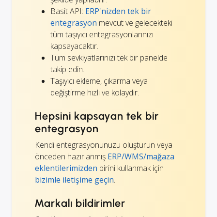
Basit API:
ERP'nizden tek bir
entegrasyon
mevcut ve gelecekteki
tüm taşıyıcı entegrasyonlarınızı
kapsayacaktır.
Tüm sevkiyatlarınızı tek bir panelde
takip edin.
Taşıyıcı ekleme, çıkarma veya
değiştirme hızlı ve kolaydır.
Hepsini kapsayan tek bir
entegrasyon
Kendi entegrasyonunuzu oluşturun veya
önceden hazırlanmış
ERP/WMS/mağaza
eklentilerimizden
birini kullanmak için
bizimle iletişime geçin
.
Markalı bildirimler