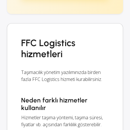
FFC Logistics
hizmetleri
Taşımacılık yönetim yazılımınızda birden
fazla FFC Logistics hizmeti kurabilirsiniz.
Neden farklı hizmetler
kullanılır
Hizmetler taşıma yöntemi, taşıma süresi,
fiyatlar vb. açısından farklılık gösterebilir.