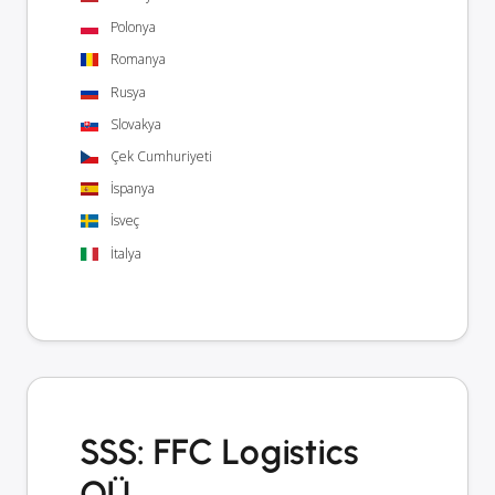
Polonya
Romanya
Rusya
Slovakya
Çek Cumhuriyeti
İspanya
İsveç
İtalya
SSS: FFC Logistics
OÜ