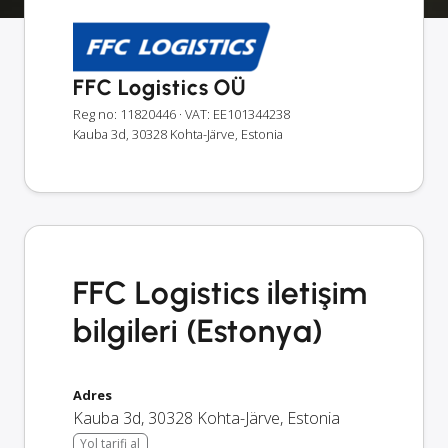
FFC Logistics OÜ
Reg no: 11820446
· VAT: EE101344238
Kauba 3d, 30328 Kohta-Järve, Estonia
FFC Logistics iletişim
bilgileri (Estonya)
Adres
Kauba 3d
,
30328
Kohta-Järve
,
Estonia
Yol tarifi al