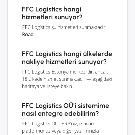
FFC Logistics hangi
hizmetleri sunuyor?
FFC Logistics şu hizmetleri sunmaktadır:
Road
.
FFC Logistics hangi ülkelerde
nakliye hizmetleri sunuyor?
FFC Logistics Estonya merkezlidir, ancak
18 ülkede hizmet sunmaktadır — aşağıdaki
haritaya ve listeye bakın.
FFC Logistics OÜ'i sistemime
nasıl entegre edebilirim?
FFC Logistics OÜ'i ERP'niz, e-ticaret
platformunuz veya diğer yazılımınızla