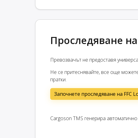
Проследяване на 
Превозвачът не предоставя универс
Не се притеснявайте, все още можете
пратки.
Започнете проследяване на FFC Lo
Cargoson TMS генерира автоматично в