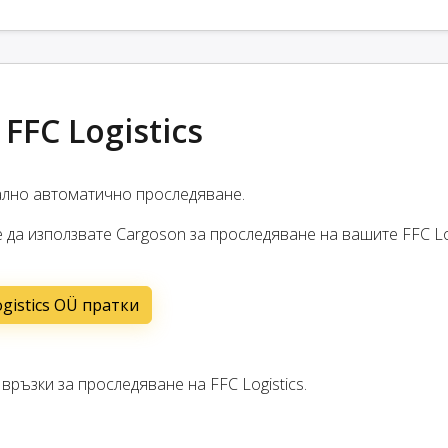
FFC Logistics
ално автоматично проследяване.
 да използвате Cargoson за проследяване на вашите FFC Lo
gistics OÜ пратки
ръзки за проследяване на FFC Logistics.