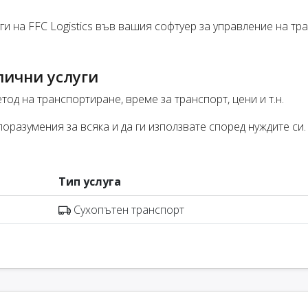
и на FFC Logistics във вашия софтуер за управление на тр
лични услуги
тод на транспортиране, време за транспорт, цени и т.н.
оразумения за всяка и да ги използвате според нуждите си.
Тип услуга
Сухопътен транспорт