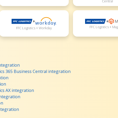
Central
+
+
FFC Logistics + Ma
FFC Logistics + Workday
integration
cs 365 Business Central integration
ation
ion
cs AX integration
integration
on
tegration