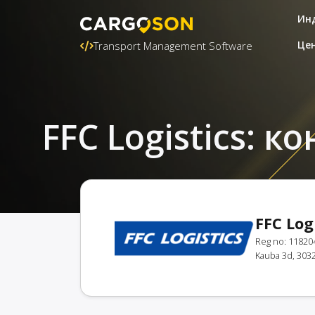
Ин
Це
Transport Management Software
FFC Logistics: 
FFC Log
Reg no: 11820
Kauba 3d, 3032