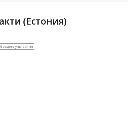
такти (Естония)
Вземете упътвания