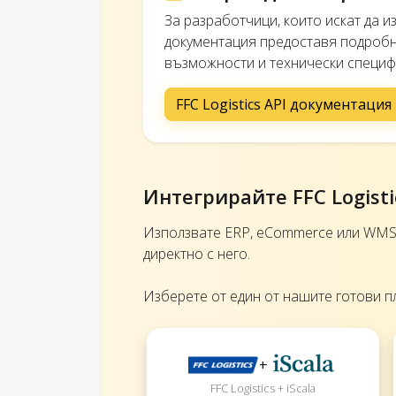
За разработчици, които искат да 
документация предоставя подробна
възможности и технически специф
FFC Logistics API документация
Интегрирайте FFC Logist
Използвате ERP, eCommerce или WMS с
директно с него.
Изберете от един от нашите готови п
+
FFC Logistics + iScala