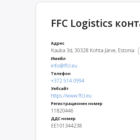
FFC Logistics кон
Адрес
Kauba 3d
,
30328
Kohta-Järve
,
Estonia
Имейл
info@ffcl.eu
Телефон
+372 514 0994
Уебсайт
https://www.ffcl.eu
Регистрационен номер
11820446
ДДС номер
EE101344238