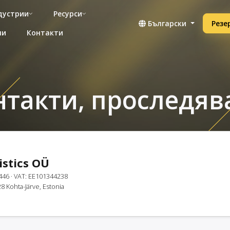
дустрии
Ресурси
Български
Резе
ни
Контакти
контакти, проследя
istics OÜ
446
· VAT: EE101344238
8 Kohta-Järve, Estonia