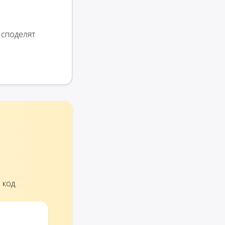
 споделят
 код.