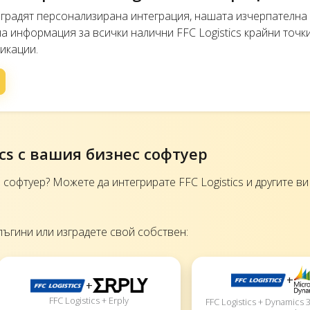
изградят персонализирана интеграция, нашата изчерпателна
 информация за всички налични FFC Logistics крайни точки
икации.
ics с вашия бизнес софтуер
офтуер? Можете да интегрирате FFC Logistics и другите в
лъгини или изградете свой собствен:
+
+
FFC Logistics + Erply
FFC Logistics + Dynamics 