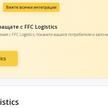
Вижте всички интеграции
ащате с FFC Logistics
ния с FFC Logistics, поканете вашите потребители и започ
ics
stics