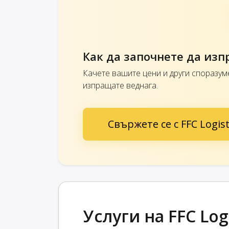
Как да започнете да изпр
Качете вашите цени и други споразуме
изпращате веднага.
Свържете се с FFC Logist
Услуги на FFC Logi