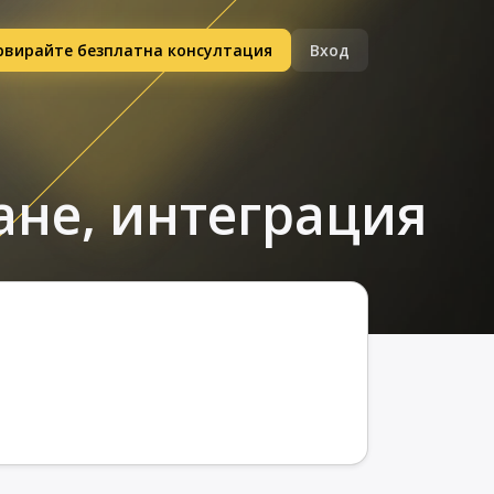
рвирайте безплатна консултация
Вход
ване, интеграция