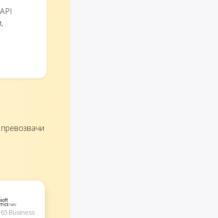
 API
,
и превозвачи
365 Business