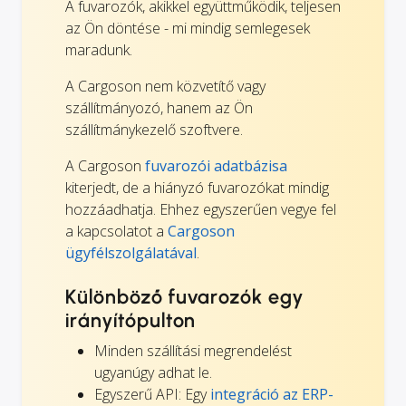
A fuvarozók, akikkel együttműködik, teljesen
az Ön döntése - mi mindig semlegesek
maradunk.
A Cargoson nem közvetítő vagy
szállítmányozó, hanem az Ön
szállítmánykezelő szoftvere.
A Cargoson
fuvarozói adatbázisa
kiterjedt, de a hiányzó fuvarozókat mindig
hozzáadhatja. Ehhez egyszerűen vegye fel
a kapcsolatot a
Cargoson
ügyfélszolgálatával
.
Különböző fuvarozók egy
irányítópulton
Minden szállítási megrendelést
ugyanúgy adhat le.
Egyszerű API: Egy
integráció az ERP-