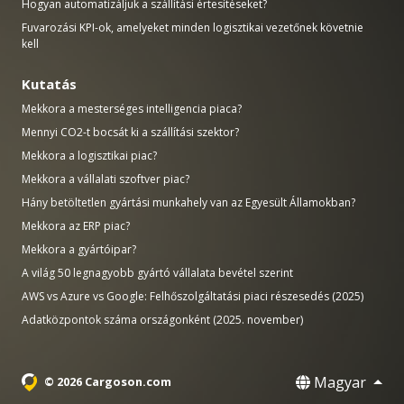
Hogyan automatizáljuk a szállítási értesítéseket?
Fuvarozási KPI-ok, amelyeket minden logisztikai vezetőnek követnie
kell
Kutatás
Mekkora a mesterséges intelligencia piaca?
Mennyi CO2-t bocsát ki a szállítási szektor?
Mekkora a logisztikai piac?
Mekkora a vállalati szoftver piac?
Hány betöltetlen gyártási munkahely van az Egyesült Államokban?
Mekkora az ERP piac?
Mekkora a gyártóipar?
A világ 50 legnagyobb gyártó vállalata bevétel szerint
AWS vs Azure vs Google: Felhőszolgáltatási piaci részesedés (2025)
Adatközpontok száma országonként (2025. november)
Magyar
© 2026 Cargoson.com