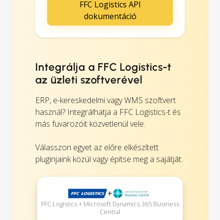
FFC Logistics API
dokumentáció
Integrálja a FFC Logistics-t
az üzleti szoftverével
ERP, e-kereskedelmi vagy WMS szoftvert
használ? Integrálhatja a FFC Logistics-t és
más fuvarozóit közvetlenül vele.
Válasszon egyet az előre elkészített
pluginjaink közül vagy építse meg a sajátját:
+
FFC Logistics + Microsoft Dynamics 365 Business
Central