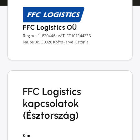
FFC Logistics OÜ
Reg no: 11820446
· VAT: EE101344238
Kauba 3d, 30328 Kohta-Järve, Estonia
FFC Logistics
kapcsolatok
(Észtország)
Cím