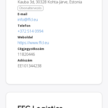
Kauba 3d
,
30328
Kohta-Järve
,
Estonia
Útvonaltervezés
E-mail
info@ffcl.eu
Telefon
+372 514 0994
Weboldal
https://www.ffcl.eu
Cégjegyzékszám
11820446
Adószám
EE101344238