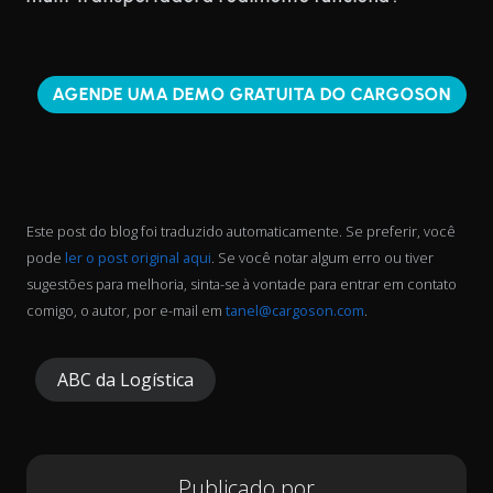
AGENDE UMA DEMO GRATUITA DO CARGOSON
Este post do blog foi traduzido automaticamente. Se preferir, você
pode
ler o post original aqui
. Se você notar algum erro ou tiver
sugestões para melhoria, sinta-se à vontade para entrar em contato
comigo, o autor, por e-mail em
tanel@cargoson.com
.
ABC da Logística
Publicado por