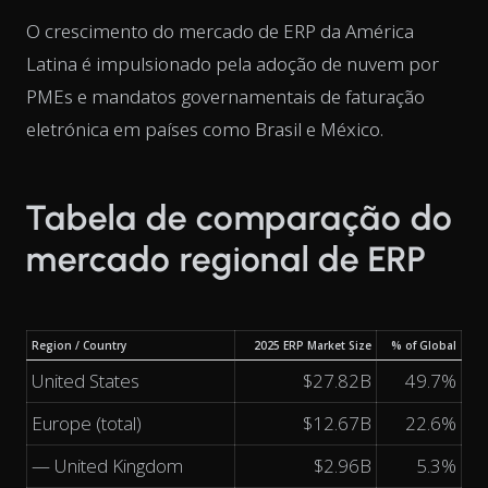
O crescimento do mercado de ERP da América
Latina é impulsionado pela adoção de nuvem por
PMEs e mandatos governamentais de faturação
eletrónica em países como Brasil e México.
Tabela de comparação do
mercado regional de ERP
Region / Country
2025 ERP Market Size
% of Global
United States
$27.82B
49.7%
Europe (total)
$12.67B
22.6%
— United Kingdom
$2.96B
5.3%