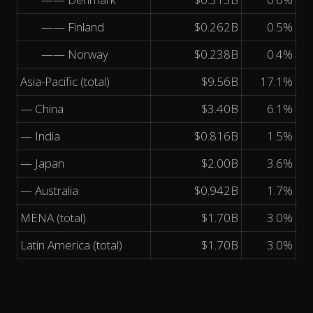
—— Finland
$0.262B
0.5%
—— Norway
$0.238B
0.4%
Asia-Pacific (total)
$9.56B
17.1%
— China
$3.40B
6.1%
— India
$0.816B
1.5%
— Japan
$2.00B
3.6%
— Australia
$0.942B
1.7%
MENA (total)
$1.70B
3.0%
Latin America (total)
$1.70B
3.0%