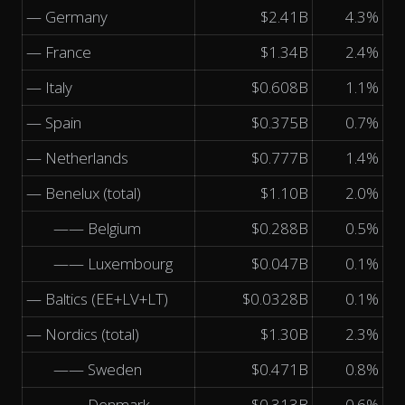
— Germany
$2.41B
4.3%
— France
$1.34B
2.4%
— Italy
$0.608B
1.1%
— Spain
$0.375B
0.7%
— Netherlands
$0.777B
1.4%
— Benelux (total)
$1.10B
2.0%
—— Belgium
$0.288B
0.5%
—— Luxembourg
$0.047B
0.1%
— Baltics (EE+LV+LT)
$0.0328B
0.1%
— Nordics (total)
$1.30B
2.3%
—— Sweden
$0.471B
0.8%
—— Denmark
$0.313B
0.6%