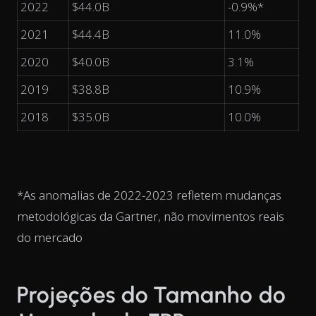
2022
$44.0B
-0.9%*
2021
$44.4B
11.0%
2020
$40.0B
3.1%
2019
$38.8B
10.9%
2018
$35.0B
10.0%
*As anomalias de 2022-2023 refletem mudanças
metodológicas da Gartner, não movimentos reais
do mercado
Projeções do Tamanho do