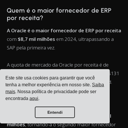
Quem é o maior fornecedor de ERP
por receita?
A Oracle é o maior fornecedor de ERP por receita
com
$8,7 mil milhões
em 2024, ultrapassando a
SAP pela primeira vez.
A quota de mercado da Oracle por receita é de
6,63%
do mercado total de aplicações ERP de $131
Este site usa cookies para garantir que você
mil milhões rastreado pela Apps Run The World.
tenha a melhor experiência em nosso site.
Saiba
mais
. Nossa política de privacidade pode ser
encontrada
aqui
.
Qual é a receita de ERP da SAP?
Entendi
A receita de ERP da SAP em 2024 foi de
$8,6 mil
milhões
, tornando-a o segundo maior fornecedor