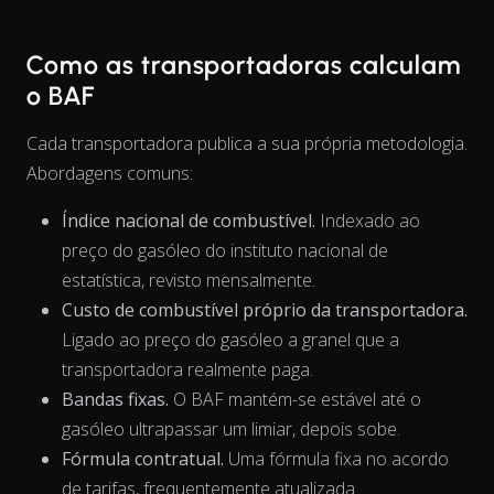
Como as transportadoras calculam
o BAF
Cada transportadora publica a sua própria metodologia.
Abordagens comuns:
Índice nacional de combustível.
Indexado ao
preço do gasóleo do instituto nacional de
estatística, revisto mensalmente.
Custo de combustível próprio da transportadora.
Ligado ao preço do gasóleo a granel que a
transportadora realmente paga.
The chart has 1 X axis displaying Time. Data ranges from 202
Bandas fixas.
O BAF mantém-se estável até o
gasóleo ultrapassar um limiar, depois sobe.
Fórmula contratual.
Uma fórmula fixa no acordo
de tarifas, frequentemente atualizada