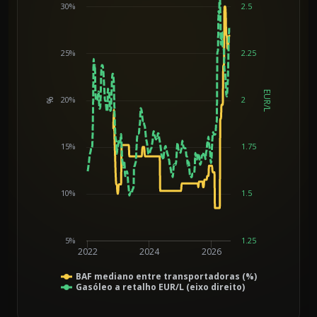
30%
2.5
25%
2.25
EUR/L
20%
2
%
Chart
15%
1.75
10%
1.5
5%
1.25
2022
2024
2026
BAF mediano entre transportadoras (%)
Gasóleo a retalho EUR/L (eixo direito)