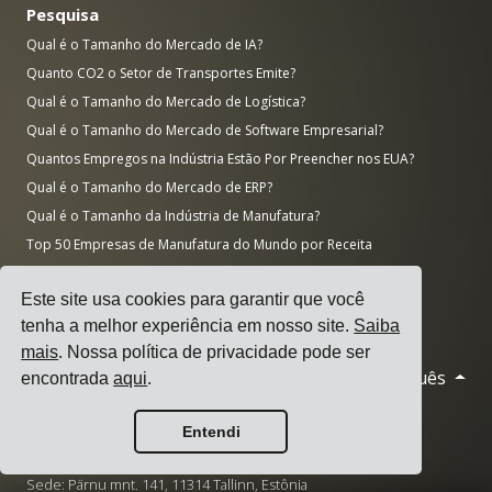
Pesquisa
Qual é o Tamanho do Mercado de IA?
Quanto CO2 o Setor de Transportes Emite?
Qual é o Tamanho do Mercado de Logística?
Qual é o Tamanho do Mercado de Software Empresarial?
Quantos Empregos na Indústria Estão Por Preencher nos EUA?
Qual é o Tamanho do Mercado de ERP?
Qual é o Tamanho da Indústria de Manufatura?
Top 50 Empresas de Manufatura do Mundo por Receita
AWS vs Azure vs Google: Quota de Mercado Cloud (2025)
Este site usa cookies para garantir que você
Número de Data Centers por País (Novembro 2025)
tenha a melhor experiência em nosso site.
Saiba
mais
. Nossa política de privacidade pode ser
Português
© 2026 Cargoson.com
encontrada
aqui
.
Registrado como Cargoson OÜ na Estônia.
Entendi
Reg No: 14545832. VAT: EE102137680.
Sede: Pärnu mnt. 141, 11314 Tallinn, Estônia