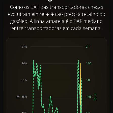
Como os BAF das transportadoras checas
evoluíram em relação ao preço a retalho do
gasóleo. A linha amarela é o BAF mediano
entre transportadoras em cada semana.
27%
2.1
24%
1.95
21%
1.8
EUR/L
18%
1.65
%
Chart