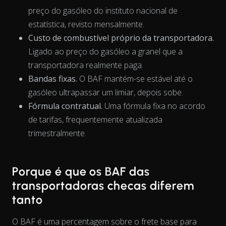
preço do gasóleo do instituto nacional de
estatística, revisto mensalmente.
Custo de combustível próprio da transportadora.
Ligado ao preço do gasóleo a granel que a
transportadora realmente paga.
The chart has 1 X axis displaying Time. Data ranges from 202
Bandas fixas.
O BAF mantém-se estável até o
gasóleo ultrapassar um limiar, depois sobe.
Fórmula contratual.
Uma fórmula fixa no acordo
de tarifas, frequentemente atualizada
trimestralmente.
Porque é que os BAF das
transportadoras checas diferem
tanto
O BAF é uma percentagem sobre o frete base para