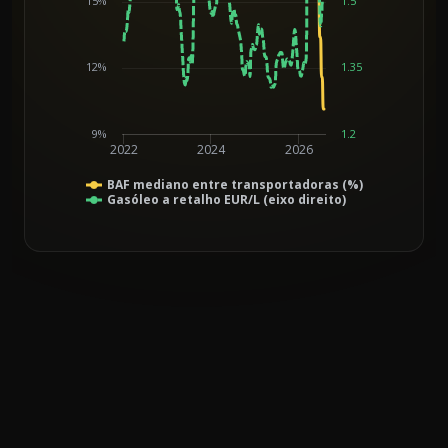
15%
1.5
12%
1.35
9%
1.2
2022
2024
2026
BAF mediano entre transportadoras (%)
Gasóleo a retalho EUR/L (eixo direito)