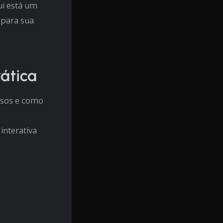
ui está um
 para sua
ática
rsos e como
interativa