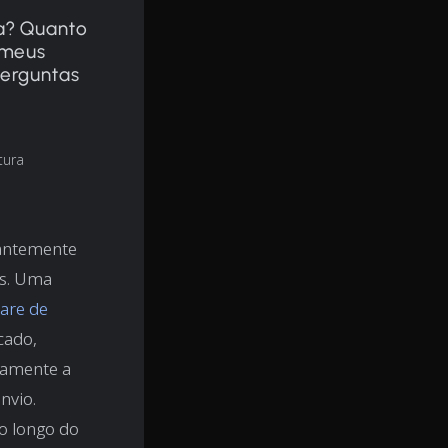
a? Quanto
 meus
perguntas
tura
tantemente
os. Uma
are de
cado,
vamente a
nvio.
o longo do