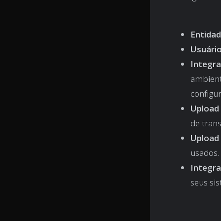
Entidade
Usuário
Integr
ambient
configu
Upload 
de tran
Upload 
usados.
Integra
seus si