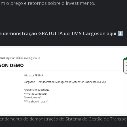
m o preço e retornos sobre o investimento.
 demonstração GRATUITA do TMS Cargoson aqui
⬇️
gendamento de demonstração do Sistema de Gestão de Transpo