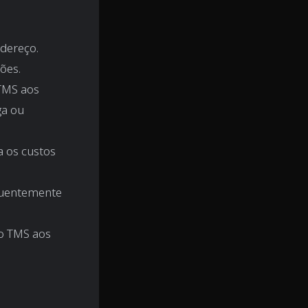
dereço.
ões.
TMS aos
ga ou
a os custos
quentemente
o TMS aos