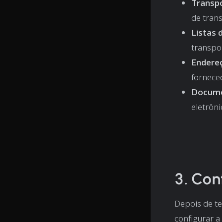
Transpo
de tran
Listas 
transpo
Endere
fornece
Docume
eletrôni
3. Con
Depois de t
configurar a