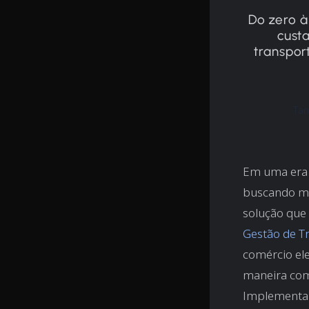
Do zero 
cust
transpor
Tan
Em uma era 
buscando man
solução que
Gestão de T
comércio el
maneira com
Implementa