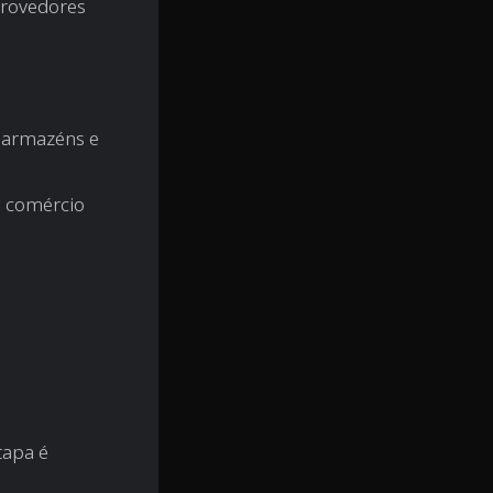
provedores
, armazéns e
e comércio
tapa é