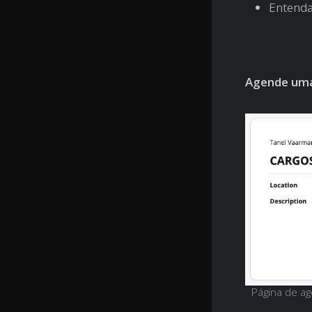
Entenda
Agende uma
Página de a