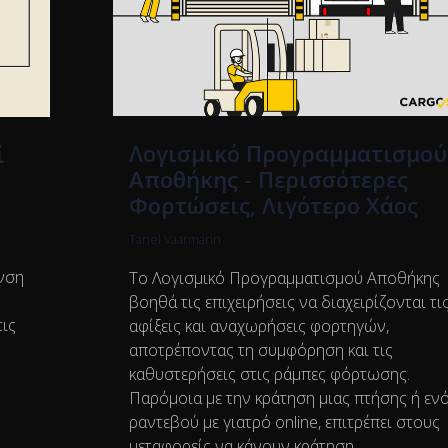
Λογισμικό Προγραμματισμού
ί
Αποθήκης - Περισσότερες
Φορτώσεις, Λιγότερο Χάος
Tanel Vaarmann
ανση
Το Λογισμικό Προγραμματισμού Αποθήκης
βοηθά τις επιχειρήσεις να διαχειρίζονται τι
τις
αφίξεις και αναχωρήσεις φορτηγών,
αποτρέποντας τη συμφόρηση και τις
καθυστερήσεις στις ράμπες φόρτωσης.
Παρόμοια με την κράτηση μιας πτήσης ή εν
ραντεβού με γιατρό online, επιτρέπει στους
μεταφορείς να κάνουν κράτηση