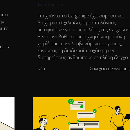
Tanel Vaarmann
ώτιο
Για χρόνια, το Cargopipe έχει δομήσει και
ην
διαχειριστεί χιλιάδες τιμοκαταλόγους
ι τα
μεταφορέων για τους πελάτες της Cargoson
Η νέα αναβάθμιση με τεχνητή νοημοσύνη
χειρίζεται επαναλαμβανόμενες εργασίες,
σης →
κάνοντας τη διαδικασία ταχύτερη ενώ
διατηρεί τους ανθρώπους σε πλήρη έλεγχο.
Νέα
Συνέχεια ανάγνωση