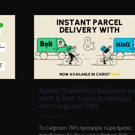
Άμεση Παράδοση Δεμάτων μ
Wolt & Bolt Τώρα Διαθέσιμη
στο Cargoson TMS
Tanel Vaarmann
Το Cargoson TMS προσφέρει τώρα άμεσες
παραδόσεις δεμάτων με τις Wolt και Bolt,