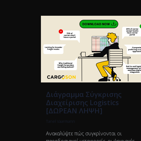
Διάγραμμα Σύγκρισης
Διαχείρισης Logistics
[ΔΩΡΕΑΝ ΛΗΨΗ]
Tanel Vaarmann
Ανακαλύψτε πώς συγκρίνονται οι
παραδοσιακοί μεταφορείς, οι ψηφιακές