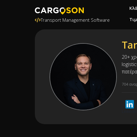
Κλ
Τι
Transport Management Software
Ta
20+ χρ
logist
πατέρα
704 ανα
LinkedI