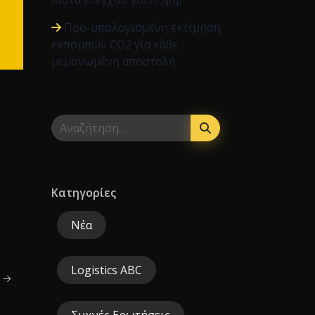
Προ-υπολογισμένη εκτίμηση
εκπομπών CO2 για κάθε
μεμονωμένη αποστολή
ς
Κατηγορίες
Νέα
Logistics ABC
ς →