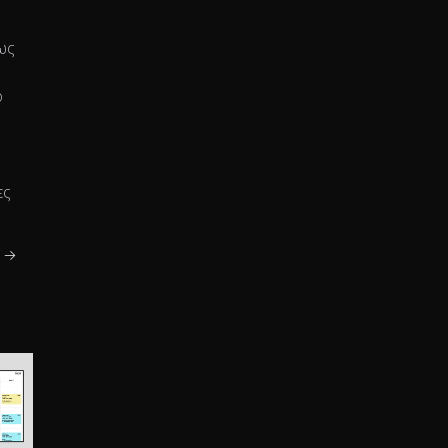
ως
ό
ες
ς →