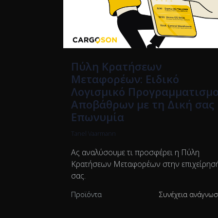
Πύλη Κρατήσεων
Μεταφορέων: Ειδικό
Λογισμικό Προγραμματισμ
Αποβάθρων με τη Δική σας
Επωνυμία
Tanel Vaarmann
Ας αναλύσουμε τι προσφέρει η Πύλη
Κρατήσεων Μεταφορέων στην επιχείρησ
σας.
Προϊόντα
Συνέχεια ανάγνω