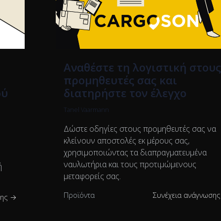
Αναθέστε τη λογιστική στου
προμηθευτές σας και
ού
διατηρήστε τον έλεγχο
Tanel Vaarmann
Δώστε οδηγίες στους προμηθευτές σας να
κλείνουν αποστολές εκ μέρους σας,
χρησιμοποιώντας τα διαπραγματευμένα
ναυλωτήρια και τους προτιμώμενους
ή
μεταφορείς σας.
Προϊόντα
Συνέχεια ανάγνωση
σης →