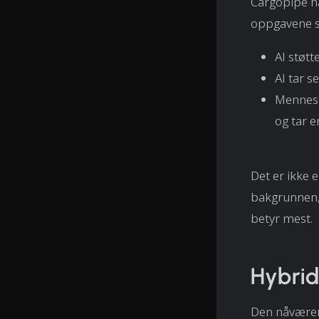
Cargopipe n
oppgavene s
AI støtt
AI tar s
Menneske
og tar e
Det er ikke e
bakgrunnen, 
betyr mest.
Hybrid
Den nåværend