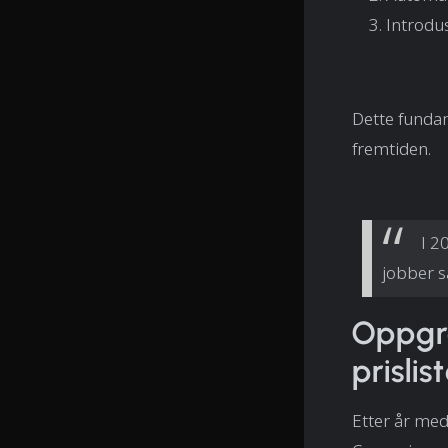
Introdus
Dette fundam
fremtiden.
I 2
jobber
Oppgra
prisli
Etter år med