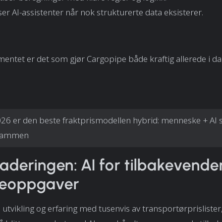
er AI-assistenter når nok strukturerte data eksisterer.
entet er det som gjør Cargopipe både kraftig allerede i dag
026 er den beste fraktprismodellen hybrid: menneske + AI
 sammen
deringen: AI for tilbakevend
steoppgaver
 utvikling og erfaring med tusenvis av transportørprislister