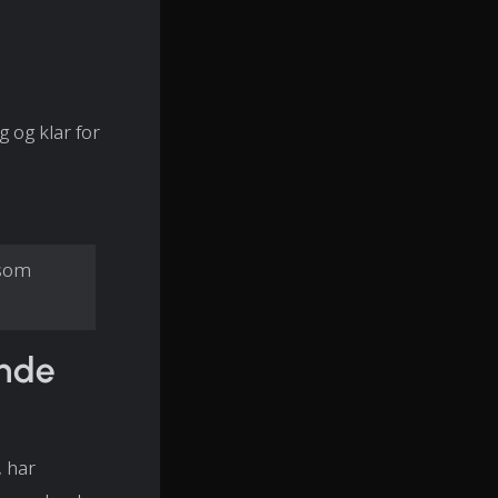
 og klar for
 som
ende
, har