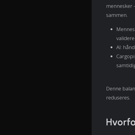
mennesker -
sammen.
Menneske
validere
AI: hånd
Cargopip
samtidi
Denne balans
reduseres.
Hvorfo