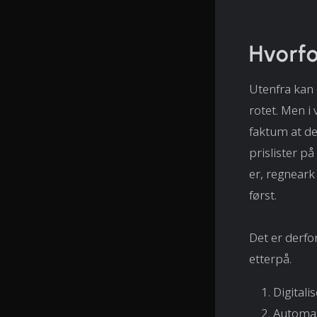
Hvorfo
Utenfra kan 
rotet. Men i 
faktum at d
prislister på
er, regneark
først.
Det er derfo
etterpå.
Digitali
Automat