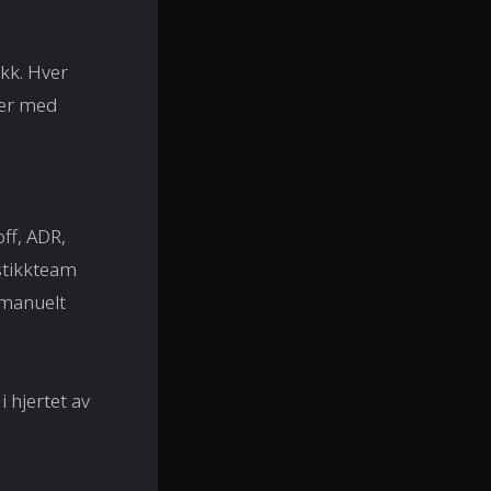
ikk. Hver
-er med
off, ADR,
istikkteam
 manuelt
i hjertet av