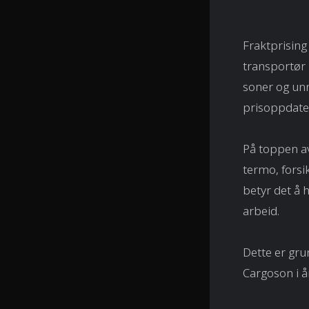
Fraktprising
transportør
soner og unn
prisoppdater
På toppen av
termo, forsi
betyr det å
arbeid.
Dette er gru
Cargoson i å