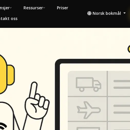
nsjer
Ressurser
Priser
Norsk bokmål
takt oss