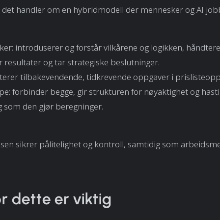
 det handler om en hybridmodell der mennesker og AI job
r: introduserer og forstår vilkårene og logikken, håndter
r resultater og tar strategiske beslutninger.
terer tilbakevendende, tidkrevende oppgaver i prislisteopp
e: forbinder begge, gir strukturen for nøyaktighet og hast
g som den gjør beregninger.
en sikrer pålitelighet og kontroll, samtidig som arbeids
r dette er viktig