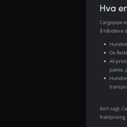
Hva e
Cargopipe e
å håndtere de
Hundretu
De flest
All pris
pakke, p
Hundrevi
transpor
Kort sagt, C
fraktprising.