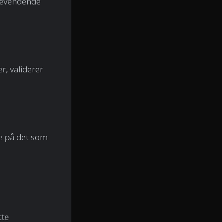
akevendende
r, validerer
e på det som
tte