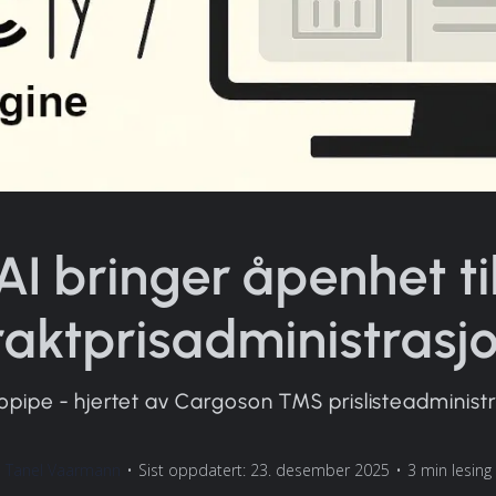
AI bringer åpenhet ti
raktprisadministrasj
pipe - hjertet av Cargoson TMS prislisteadminist
Tanel Vaarmann
•
Sist oppdatert: 23. desember 2025
•
3 min lesing