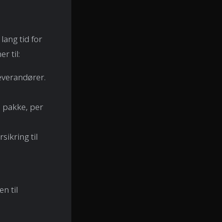
 lang tid for
r til:
everandører.
l, pakke, per
rsikring til
n til