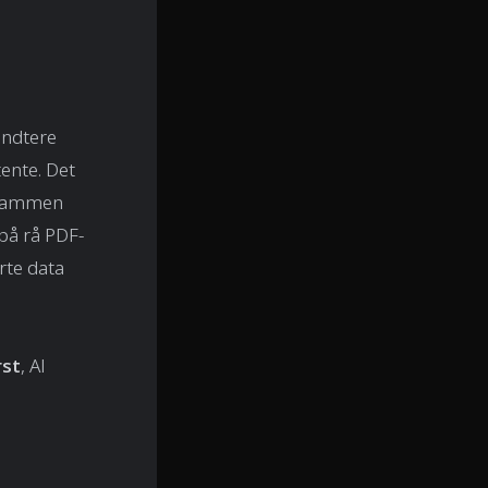
åndtere
tente. Det
e sammen
 på rå PDF-
rte data
rst
, AI