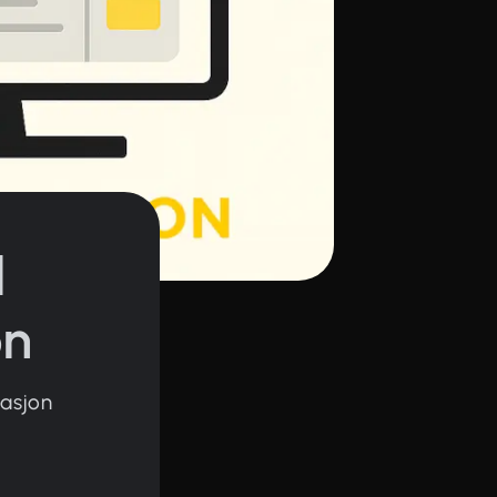
l
on
rasjon