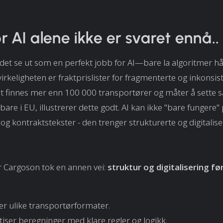
r AI alene ikke er svaret ennå..
det se ut som en perfekt jobb for AI—bare la algoritmer h
virkeligheten er fraktprislister for fragmenterte og inkonsis
et finnes mer enn 100 000 transportører og måter å sett
 bare i EU, illustrerer dette godt. AI kan ikke "bare fungere"
 og kontraktstekster - den trenger strukturerte og digitalise
r Cargoson tok en annen vei:
struktur og digitalisering fø
ser ulike transportørformater.
iser beregninger med klare regler og logikk.