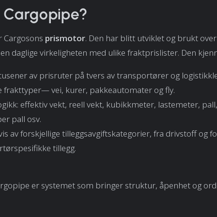
r Cargopipe?
r Cargosons
prismotor
. Den har blitt utviklet og brukt over
n daglige virkeligheten med ulike fraktprislister. Den kjenne
sener av prisruter på tvers av transportører og logistikkl
e frakttyper— vei, kurer, pakkeautomater og fly.
logikk: effektiv vekt, reell vekt, kubikkmeter, lastemeter, pal
er pall osv.
s av forskjellige
tilleggsavgiftskategorier, fra drivstoff og fo
tørspesifikke tillegg.
argopipe er systemet som bringer struktur, åpenhet og orde