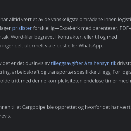
 har alltid vært et av de vanskeligste områdene innen logist
 lager
prislister
forskjellig—Excel-ark med parenteser, PDF
tak, Word-filer begravet i kontrakter, eller til og med
inger delt uformelt via e-post eller WhatsApp.
 det er det dusinvis av
tilleggsavgifter å ta hensyn til
: drivst
kring, arbeidskraft og transportørspesifikke tillegg. For log
 holde tritt med denne kompleksiteten endeløse timer med
nnen til at Cargopipe ble opprettet og hvorfor det har vært 
revis.