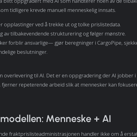
å blitt oppgradert med AI som håndterer noen av de tilb
om tidligere krevde manuell menneskelig innsats.
er opplastinger ved å trekke ut og tolke prislistedata.
eg av tilbakevendende strukturering og følger mønstre.
r forblir ansvarlige— gjør beregninger i CargoPipe, sjekke
ndelige beslutninger.
n overlevering til AI. Det er en oppgradering der AI jobber i
fjerner repeterende arbeid slik at mennesker kan fokuser
modellen: Menneske + AI
e fraktprislisteadministrasjonen handler ikke om å ersta