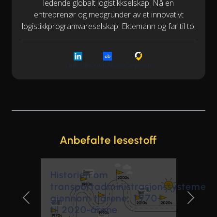
ledende globalt logistikkselskap. Nå en
entreprenør og medgründer av et innovativt
logistikkprogramvareselskap. Ektemann og far til to.
LinkedIn
Crunchbase
Cargoson
Anbefalte lesestoff
Historien om
transportadministrasjonssystemer
gjennom tiårene: 1970-
Previous Slide
Next Sl
til 2020-årene