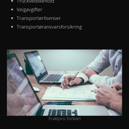
Truckvedlikehold
Veigavgifter
Transportørlisenser
Transportøransvarsforsikring
Fraktpris forklart