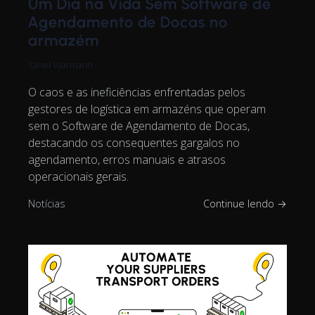
Um Dia na Vida Sem Software de
Agendamento de Docas no
armazém
Tanel Vaarmann
O caos e as ineficiências enfrentadas pelos
gestores de logística em armazéns que operam
sem o Software de Agendamento de Docas,
destacando os consequentes gargalos no
agendamento, erros manuais e atrasos
operacionais gerais.
Notícias
Continue lendo →