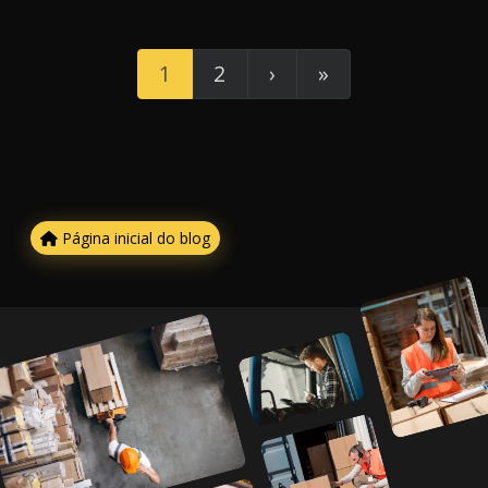
1
2
›
»
Página inicial do blog