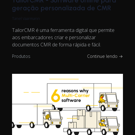
TailorCMR - Software online para
geração personalizada de CMR
Tanel Vaarmann
TailorCMR é uma ferramenta digital que permite
aos embarcadores criar e personalizar
documentos CMR de forma rápida e fácil.
Produtos
Continue lendo →