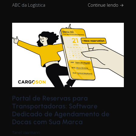
ABC da Logística
Continue lendo →
Portal de Reservas para
Transportadoras: Software
Dedicado de Agendamento de
Docas com Sua Marca
Tanel Vaarmann