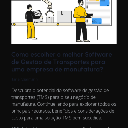
Como escolher o melhor Software
de Gestão de Transportes para
uma empresa de manufatura?
Tanel Vaarmann
Descubra o potencial do software de gestão de
transportes (TMS) para o seu negócio de
manufatura. Continue lendo para explorar todos os
principais recursos, benefícios e considerações de
custo para uma solução TMS bem-sucedida.