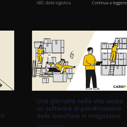
ABC della logistica
Continua a legger
Una giornata nella vita senza
un software di pianificazione
ti
delle banchine in magazzino
Tanel Vaarmann