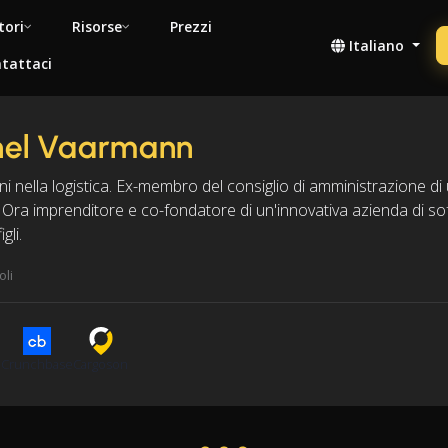
tori
Risorse
Prezzi
Italiano
tattaci
nel Vaarmann
i nella logistica. Ex-membro del consiglio di amministrazione di u
. Ora imprenditore e co-fondatore di un'innovativa azienda di so
gli.
oli
n
Crunchbase
Cargoson