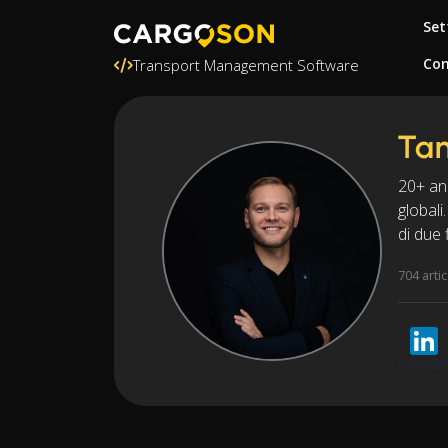
Set
Con
Transport Management Software
Ta
20+ ann
globali
di due fi
704 artic
LinkedI