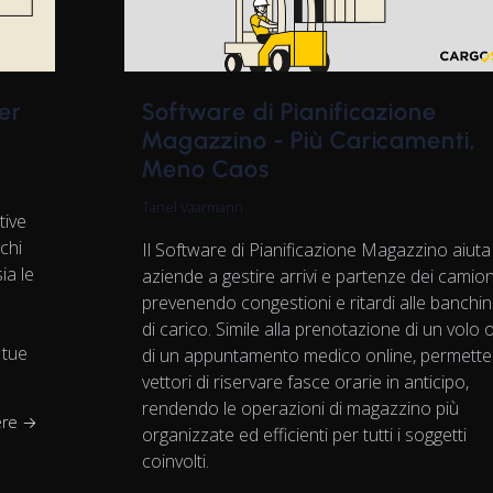
Software di Pianificazione
er
Magazzino - Più Caricamenti,
Meno Caos
Tanel Vaarmann
tive
chi
Il Software di Pianificazione Magazzino aiuta
ia le
aziende a gestire arrivi e partenze dei camion
prevenendo congestioni e ritardi alle banchi
di carico. Simile alla prenotazione di un volo 
 tue
di un appuntamento medico online, permette
vettori di riservare fasce orarie in anticipo,
rendendo le operazioni di magazzino più
ere →
organizzate ed efficienti per tutti i soggetti
coinvolti.