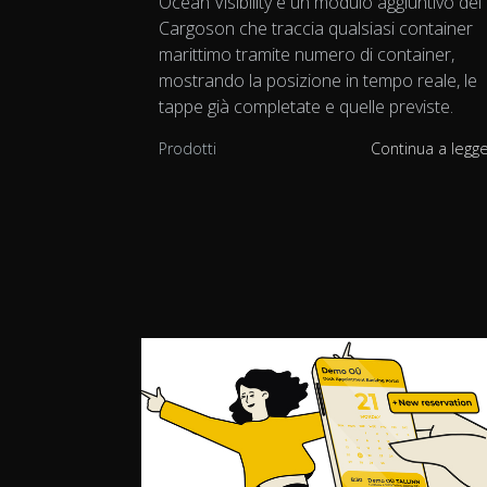
Ocean Visibility è un modulo aggiuntivo de
Cargoson che traccia qualsiasi container
marittimo tramite numero di container,
mostrando la posizione in tempo reale, le
tappe già completate e quelle previste.
Prodotti
Continua a legg