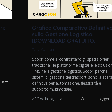
ri:
Grafico Comparativo Definitiv
sulla Gestione Logistica
[DOWNLOAD GRATUITO]
Tanel Vaarmann
Scopri come si confrontano gli spedizionieri
tradizionali, le piattaforme digitali e le soluzio
TMS nella gestione logistica. Scopri perché i
sistemi di gestione dei trasporti sono la scelt
ere →
definitiva per automazione, flessibilità e
supporto multimodale.
ABC della logistica
Continua a legger