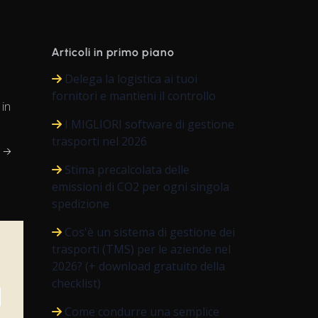
Articoli in primo piano
Delega la logistica ai tuoi
fornitori e mantieni il controllo
 in
I MIGLIORI software di gestione
trasporti nel 2026
e →
Stima precalcolata delle
emissioni di CO2 per ogni singola
spedizione
Cos'è un sistema di gestione dei
trasporti (TMS) per le aziende nel
2026? (+ download gratuito della
checklist)
Come condurre una semplice