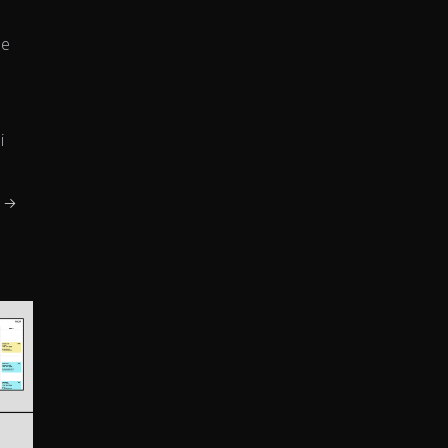
 e
-
i
e →