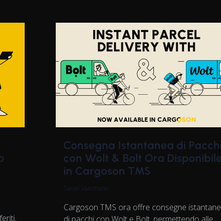
Consegna Istantanea di Pacch
o
con Wolt & Bolt Ora Disponibil
in Cargoson TMS
Tanel Vaarmann
Cargoson TMS ora offre consegne istantan
eriti.
di pacchi con Wolt e Bolt, permettendo alle