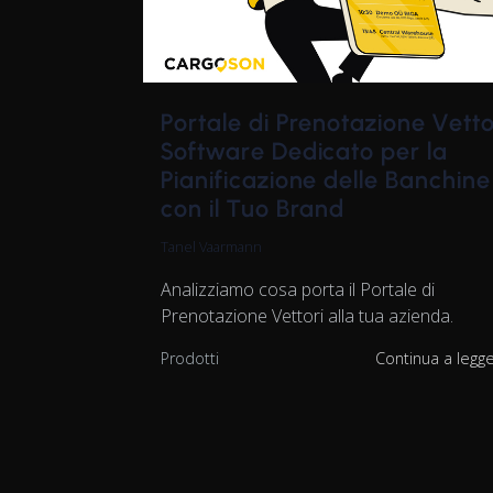
Portale di Prenotazione Vetto
Software Dedicato per la
Pianificazione delle Banchine
con il Tuo Brand
Tanel Vaarmann
Analizziamo cosa porta il Portale di
Prenotazione Vettori alla tua azienda.
Prodotti
Continua a legg