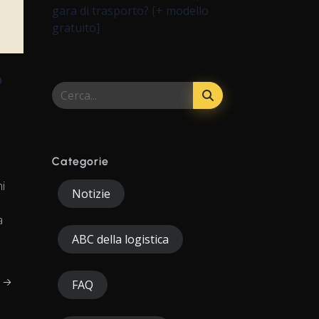
gara di trasporto? [+ modello
gratuito]
o
Categorie
ni
Notizie
a
ABC della logistica
e →
FAQ