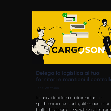
Delega la logistica ai tuoi
fornitori e mantieni il controll
Tanel Vaarmann
Incarica i tuoi fornitori di prenotare le
spedizioni per tuo conto, utilizzando le tue
tariffe di trasporto negoziate e i vettori pref