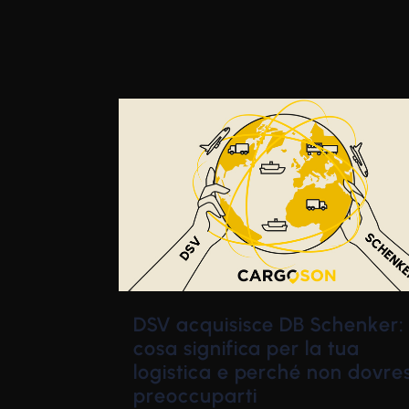
DSV acquisisce DB Schenker:
cosa significa per la tua
logistica e perché non dovres
preoccuparti