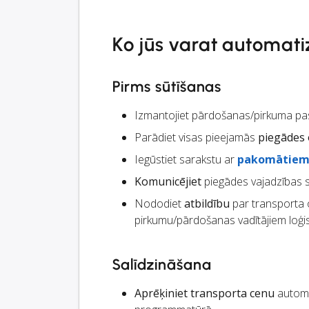
Ko jūs varat automati
Pirms sūtīšanas
Izmantojiet pārdošanas/pirkuma pas
Parādiet visas pieejamās
piegādes 
Iegūstiet sarakstu ar
pakomātie
Komunicējiet
piegādes vajadzības 
Nododiet
atbildību
par transporta o
pirkumu/pārdošanas vadītājiem loģis
Salīdzināšana
Aprēķiniet transporta cenu
automā