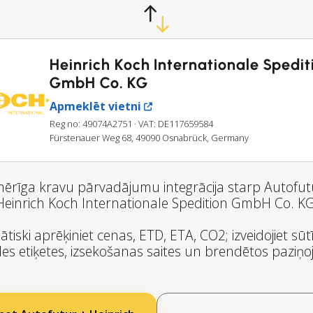
Heinrich Koch Internationale Spedit
GmbH Co. KG
Apmeklēt vietni
Reg no: 49074A2751
· VAT: DE117659584
Fürstenauer Weg 68, 49090 Osnabrück, Germany
ērīga kravu pārvadājumu integrācija starp Autofu
Heinrich Koch Internationale Spedition GmbH Co. KG
tiski aprēķiniet cenas, ETD, ETA, CO2; izveidojiet sūt
es etiķetes, izsekošanas saites un brendētos paziņ