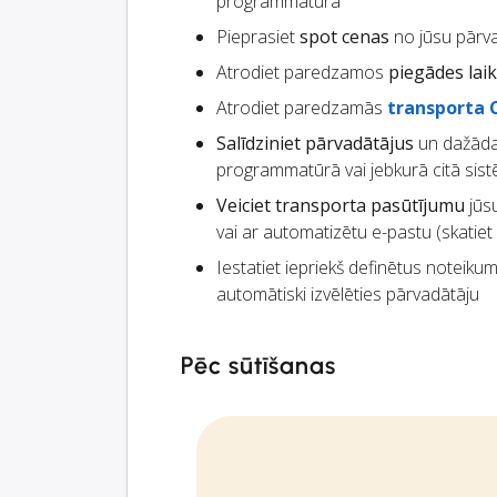
programmatūrā
Pieprasiet
spot cenas
no jūsu pārv
Atrodiet paredzamos
piegādes lai
Atrodiet paredzamās
transporta 
Salīdziniet pārvadātājus
un dažāda
programmatūrā vai jebkurā citā si
Veiciet transporta pasūtījumu
jūsu
vai ar automatizētu e-pastu (skatiet
Iestatiet iepriekš definētus noteikum
automātiski izvēlēties pārvadātāju
Pēc sūtīšanas