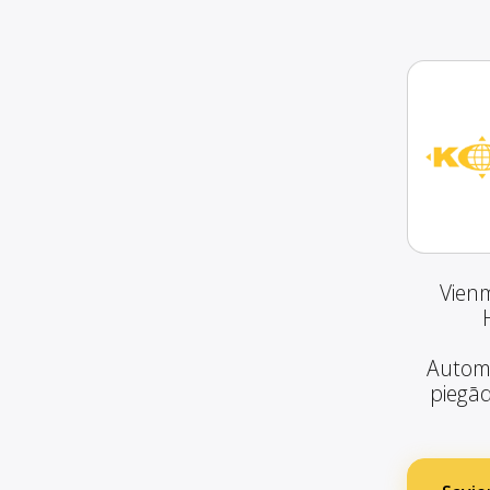
Vienm
Automā
piegād