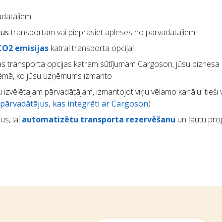
adātājiem
kus
transportam vai pieprasiet aplēses no pārvadātājiem
CO2 emisijas
katrai transporta opcijai
s transporta opcijas katram sūtījumam Cargoson, jūsu biznesa
stēmā, ko jūsu uzņēmums izmanto
 izvēlētajam pārvadātājam, izmantojot viņu vēlamo kanālu: tieši 
pārvadātājus, kas integrēti ar Cargoson
)
us, lai
automatizētu transporta rezervēšanu
un ļautu pr