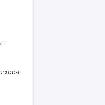
ājumi
ur (tāpat kā