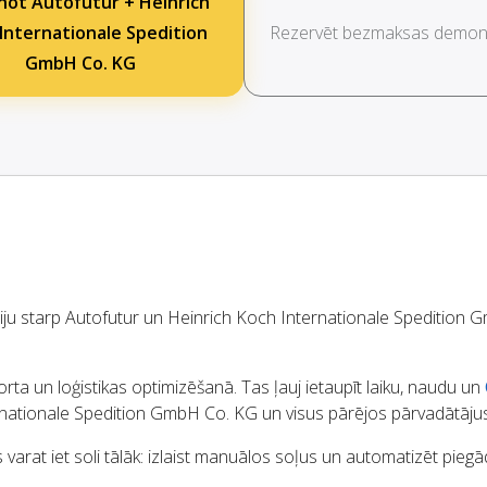
not Autofutur + Heinrich
Internationale Spedition
Rezervēt bezmaksas demons
GmbH Co. KG
ciju starp Autofutur un Heinrich Koch Internationale Spedition
rta un loģistikas optimizēšanā. Tas ļauj ietaupīt laiku, naudu un
rnationale Spedition GmbH Co. KG un visus pārējos pārvadātājus
varat iet soli tālāk: izlaist manuālos soļus un automatizēt pieg