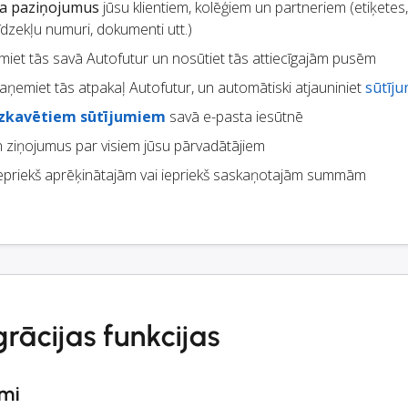
ta paziņojumus
jūsu klientiem, kolēģiem un partneriem (etiķetes
īdzekļu numuri, dokumenti utt.)
miet tās savā Autofutur un nosūtiet tās attiecīgajām pusēm
aņemiet tās atpakaļ Autofutur, un automātiski atjauniniet
sūtīj
izkavētiem sūtījumiem
savā e-pasta iesūtnē
 ziņojumus par visiem jūsu pārvadātājiem
epriekš aprēķinātajām vai iepriekš saskaņotajām summām
rācijas funkcijas
mi