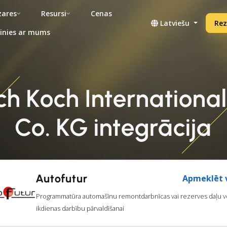
ares
Resursi
Cenas
Latviešu
Rez
inies ar mums
ich Koch Internation
Co. KG integrācija
Autofutur
Apmeklēt v
Programmatūra automašīnu remontdarbnīcas vai rezerves daļu ve
ikdienas darbību pārvaldīšanai