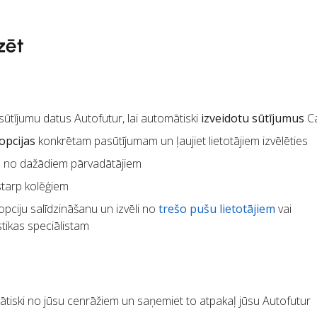
zēt
ūtījumu datus Autofutur, lai automātiski
izveidotu sūtījumus
C
opcijas
konkrētam pasūtījumam un ļaujiet lietotājiem izvēlēties
m
no dažādiem pārvadātājiem
starp kolēģiem
pciju salīdzināšanu un izvēli no
trešo pušu lietotājiem
vai
tikas speciālistam
tiski no jūsu cenrāžiem un saņemiet to atpakaļ jūsu Autofutur