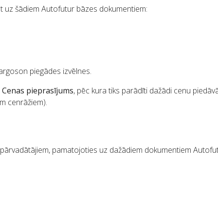
iēt uz šādiem Autofutur bāzes dokumentiem:
Cargoson piegādes izvēlnes.
t
Cenas pieprasījums
, pēc kura tiks parādīti dažādi cenu piedāv
em cenrāžiem).
u pārvadātājiem, pamatojoties uz dažādiem dokumentiem Autofut