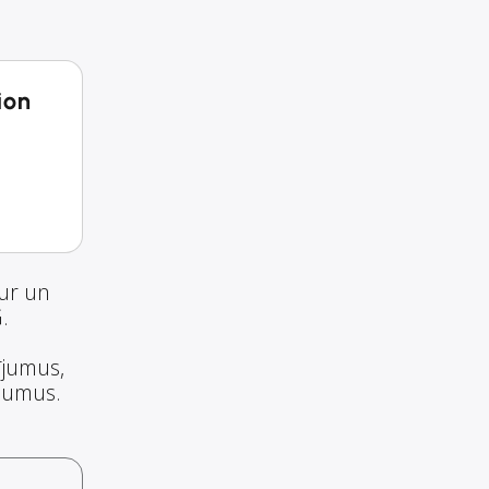
ion
tur un
.
ījumus,
ojumus.