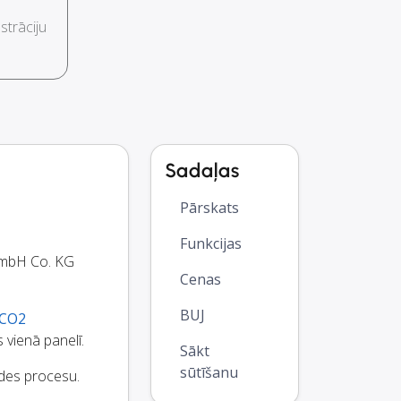
trāciju
Sadaļas
Pārskats
Funkcijas
 GmbH Co. KG
Cenas
BUJ
CO2
 vienā panelī.
Sākt
sūtīšanu
ādes procesu.