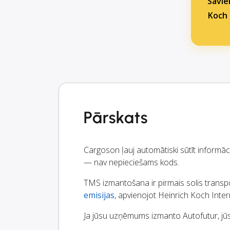
Savie
Koch 
Pārskats
Cargoson ļauj automātiski sūtīt informā
— nav nepieciešams kods.
TMS izmantošana ir pirmais solis transpo
emisijas
, apvienojot Heinrich Koch Inte
Ja jūsu uzņēmums izmanto Autofutur, jūs 