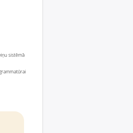
viņu sistēmā
ogrammatūrai