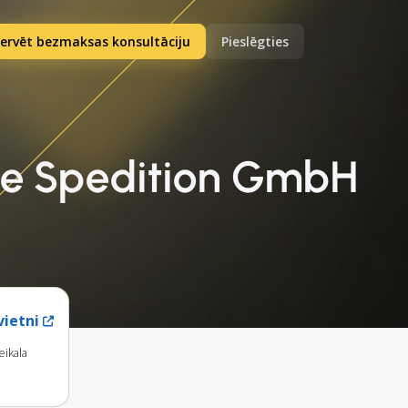
ervēt bezmaksas konsultāciju
Pieslēgties
ale Spedition GmbH
ietni
ikala