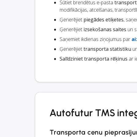
Sūtiet brendētus e-pasta
transpor
modifikācijas, atcelšanas, transportl
Ģenerējiet
piegādes etiķetes
, saņe
Ģenerējiet
izsekošanas saites
un s
Saņemiet ikdienas ziņojumus par
a
Ģenerējiet
transporta statistiku
un
Salīdziniet transporta rēķinus
ar i
Autofutur TMS integ
Transporta cenu pieprasīju