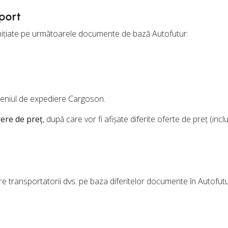
port
 inițiate pe următoarele documente de bază Autofutur:
 meniul de expediere Cargoson.
ere de preț
, după care vor fi afișate diferite oferte de preț (incl
re transportatorii dvs. pe baza diferitelor documente în Autofutur