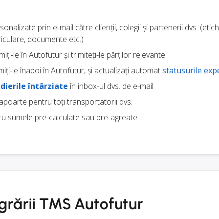
onalizate prin e-mail către clienții, colegii și partenerii dvs. (etic
riculare, documente etc.)
imiți-le în Autofutur și trimiteți-le părților relevante
miți-le înapoi în Autofutur, și actualizați automat
statusurile exp
dierile întârziate
în inbox-ul dvs. de e-mail
rapoarte pentru toți transportatorii dvs.
u sumele pre-calculate sau pre-agreate
egrării TMS Autofutur