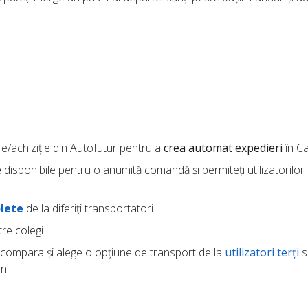
re/achiziție din Autofutur pentru a
crea automat expedieri
în C
e
disponibile pentru o anumită comandă și permiteți utilizatorilor 
lete
de la diferiți transportatori
re colegi
compara și alege o opțiune de transport de la
utilizatori terți
s
an