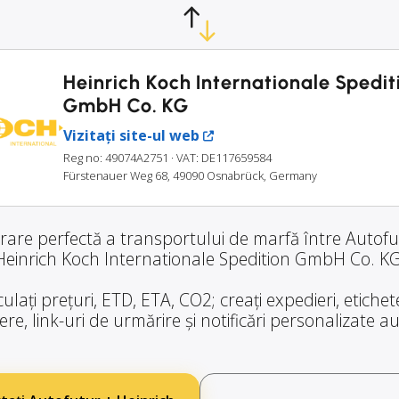
Heinrich Koch Internationale Spedit
GmbH Co. KG
Vizitați site-ul web
Reg no: 49074A2751
· VAT: DE117659584
Fürstenauer Weg 68, 49090 Osnabrück, Germany
rare perfectă a transportului de marfă între Autofu
Heinrich Koch Internationale Spedition GmbH Co. KG
ulați prețuri, ETD, ETA, CO2; creați expedieri, etiche
re, link-uri de urmărire și notificări personalizate 