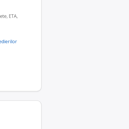
hete, ETA,
edierilor