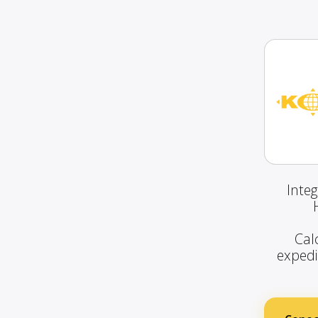
Integ
Calc
expedie