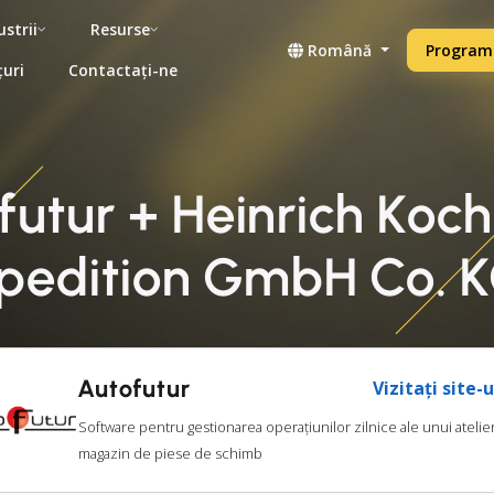
ustrii
Resurse
Română
Programe
țuri
Contactați-ne
futur + Heinrich Koch
pedition GmbH Co. 
Autofutur
Vizitați site-
Software pentru gestionarea operațiunilor zilnice ale unui atelie
magazin de piese de schimb