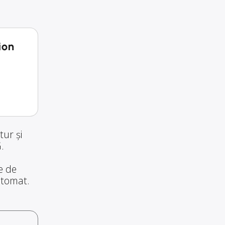
ion
tur și
.
te de
automat.