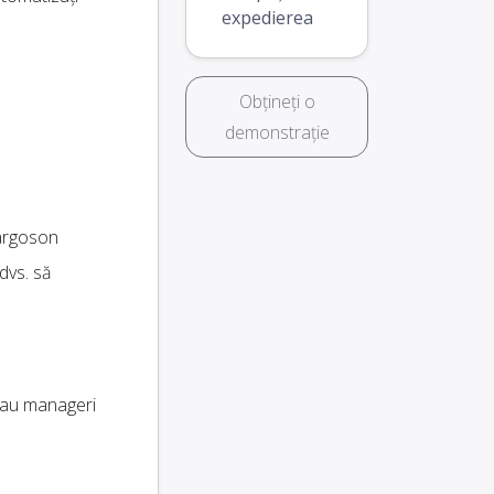
expedierea
Obțineți o
demonstrație
argoson
dvs. să
au manageri