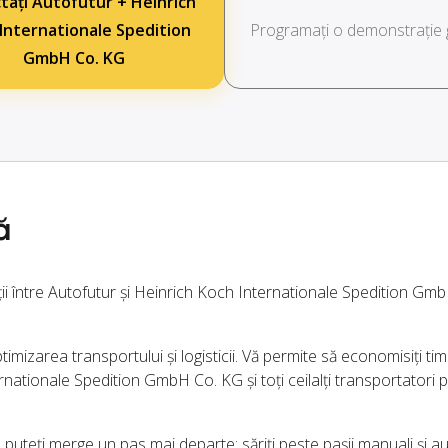
tați Autofutur + Heinrich
Internationale Spedition
Programați o demonstrație g
GmbH Co. KG
ă
ții între Autofutur și Heinrich Koch Internationale Spedition Gm
imizarea transportului și logisticii. Vă permite să economisiți timp
ationale Spedition GmbH Co. KG și toți ceilalți transportatori 
puteți merge un pas mai departe: săriți peste pașii manuali și a