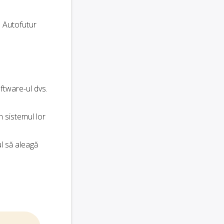
s. Autofutur
ftware-ul dvs.
n sistemul lor
ul să aleagă