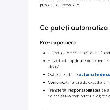
procesul de expediere.
Ce puteți automatiza
Pre-expediere
Utilizați datele comenzilor de vânza
Afișați toate
opțiunile de expedier
aleagă
Obțineți o listă de
automate de co
Comunicați
nevoile de expediere înt
Transferați
responsabilitatea
de a 
de achiziții/vânzări către un logistici