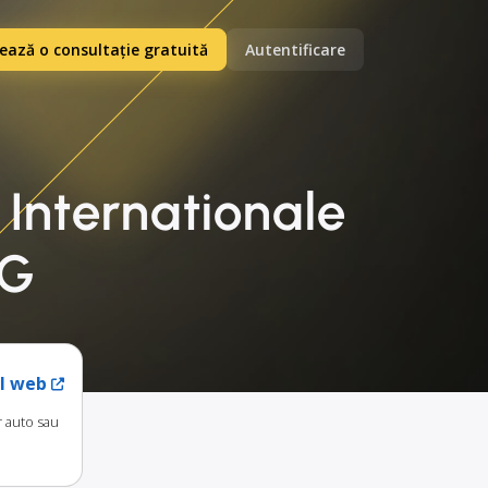
ază o consultație gratuită
Autentificare
 Internationale
KG
ul web
r auto sau