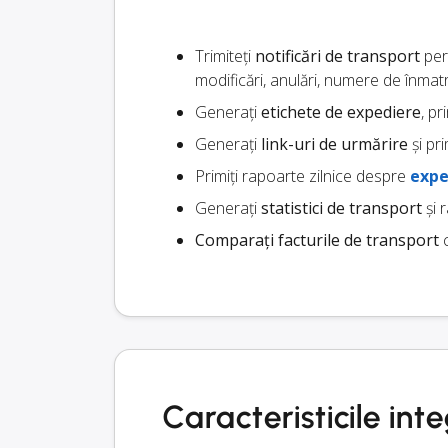
Trimiteți
notificări de transport
pers
modificări, anulări, numere de înmat
Generați
etichete de expediere
, pr
Generați
link-uri de urmărire
și pri
Primiți rapoarte zilnice despre
expe
Generați
statistici de transport
și 
Comparați facturile de transport
c
Caracteristicile int