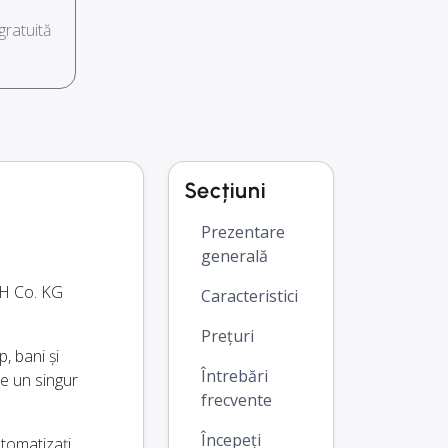
ratuită
Secțiuni
Prezentare
generală
bH Co. KG
Caracteristici
Prețuri
, bani și
Întrebări
pe un singur
frecvente
Începeți
utomatizați