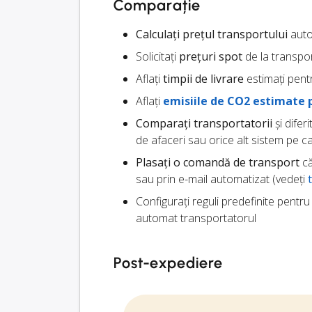
Comparație
Calculați prețul transportului
autom
Solicitați
prețuri spot
de la transpor
Aflați
timpii de livrare
estimați pentr
Aflați
emisiile de CO2 estimate 
Comparați transportatorii
și difer
de afaceri sau orice alt sistem pe ca
Plasați o comandă de transport
că
sau prin e-mail automatizat (vedeți
Configurați reguli predefinite pentr
automat transportatorul
Post-expediere