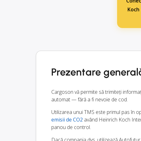
Conec
Koch 
Prezentare general
Cargoson vă permite să trimiteți informa
automat — fără a fi nevoie de cod.
Utilizarea unui TMS este primul pas în opt
emisii de CO2
având Heinrich Koch Intern
panou de control.
Dacă compania dvs. utilizează Autofutur, 