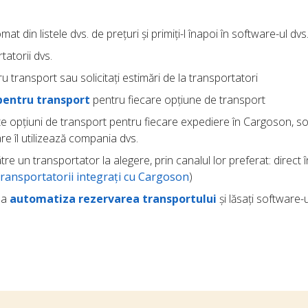
at din listele dvs. de prețuri și primiți-l înapoi în software-ul dv
tatorii dvs.
u transport sau solicitați estimări de la transportatori
pentru transport
pentru fiecare opțiune de transport
ite opțiuni de transport pentru fiecare expediere în Cargoson, so
re îl utilizează compania dvs.
tre un transportator la alegere, prin canalul lor preferat: direct î
transportatorii integrați cu Cargoson
)
u a
automatiza rezervarea transportului
și lăsați software-